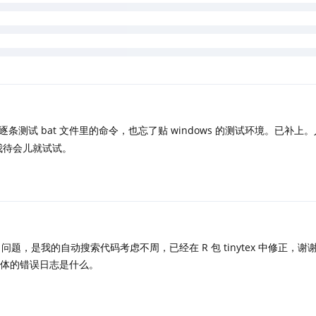
字体，但是这个字体在CTAN上确实有（
https://ctan.org/tex-
mdwfonts?lang=en
），不知道 tlmgr 是不是对 CTAN 的包进行了选择过
测试 bat 文件里的命令，也忘了贴 windows 的测试环境。已补上
，那我待会儿就试试。
问题，是我的自动搜索代码考虑不周，已经在 R 包 tinytex 中修正，
体的错误日志是什么。