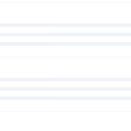







































