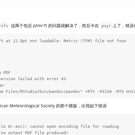
这两个包后 ptmr7t 的问题就解决了，然后卡在
上了，错误
rsfs
psyr
t at 12.0pt not loadable: Metric (TFM) file not foun

 PDF

ersion failed with error 43

e:

am Files/RStudio/bin/pandoc/pandoc" +RTS -K512m -RTS Unt
ican Meteorological Society 的那个模版，出现如下错误
le 8r.enc): cannot open encoding file for reading

no output PDF file produced!
