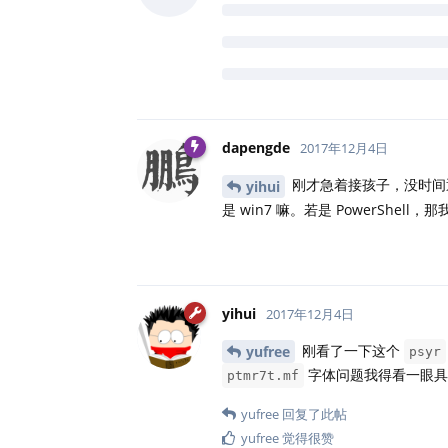
我查了下，是 tlmgr 搜不到这个
archive/macros/latex/contrib/
yihui
回复了此帖
dapengde
2017年12月4日
刚才急着接孩子，没时间逐条
yihui
是 win7 嘛。若是 PowerShell
yihui
2017年12月4日
刚看了一下这个
yufree
psyr
字体问题我得看一眼具
ptmr7t.mf
yufree
回复了此帖
yufree
觉得很赞