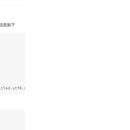
信息如下
itled.utf8.md --to latex --from markdown+ascii_identifie