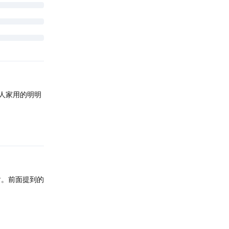
滤
回复
。人家用的明明
回复
谢谢。前面提到的
回复