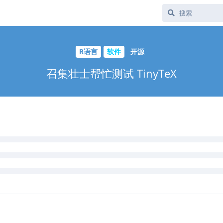
我随后一条条处理你提到的问题。Windows 下需要 PowerShell 的
 Vista 还是 XP？），Windows 7 之后应该都有 PowerShell。
en-us/powershell/scripting/setup/starting-windows-powershell-o
装，你要是想踩到一个我从没踩过的坑应该是比较难：
x/blob/670033bc/R/latex.R#L225-L227
开发版本中的 rmarkdown 分支：
https://yihui.name/en/2017/12/te
，另外字体也确实没有自动安装