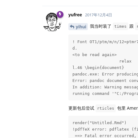
yufree
2017年12月4日
我当时装了
跟
yihui
times
! Font OT1/ptm/m/n/12=ptmr7
d.

<to be read again> 

                   relax 

l.46 \begin{document}

pandoc.exe: Error producing
Error: pandoc document conv
In addition: Warning messag
running command '"C:/Progr
更新包后尝试
包里 Amer
rticles
render("Untitled.Rmd")

!pdfTeX error: pdflatex (fi
 ==> Fatal error occurred, 