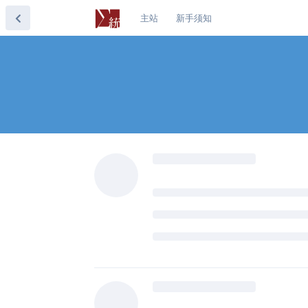
主站
新手须知
yihui
回复了此帖
yihui
2017年12月4日
谢谢，报告非常详细！
dapengde
的系统版本可能老得令人发指（Windows
装：
https://docs.microsoft.com/
versions-of-windows
字体也会自动化搜索安
yufree
https://github.com/yihui/tinyte
全自动安装 LaTeX 包需要你安装一个
yufree
和
dapengde
回复了此帖
yufree
2017年12月4日
已编辑
我确实是安装的那个分支
yihui