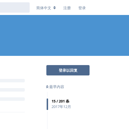
简体中文
注册
登录
回复
登录以回复
支持，看样子你
没有的话，可以安
最早内容
n-earlier-
15
/
201
条
2017年12月
st-tinytex/
回复