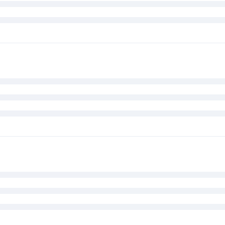









































