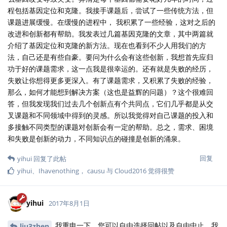
程包括基因定位和克隆。我接手课题后，尝试了一些传统方法，但
课题进展缓慢。在缓慢的进程中， 我积累了一些经验，这对之后的
改进和创新都有帮助。我发表过几篇基因克隆的文章，其中两篇就
介绍了基因定位和克隆的新方法。现在也看到不少人用我们的方
法，自己还是有些自豪。要问为什么会有这些创新，我想首先应归
功于好的课题需求，这一点我是很幸运的。还有就是失败的经历，
失败让你想得更多更深入。有了课题需求，又积累了失败的经验，
那么，如何才能想到解决方案（这也是益辉的问题）？这个很难回
答，但我发现我们过去几个创新点有个共同点，它们几乎都是从交
叉课题和不同领域中得到的灵感。所以我觉得对自己课题的投入和
多接触不同类型的课题对创新会有一定的帮助。总之，需求、困境
和失败是创新的动力，不同知识点的碰撞是创新的涌泉。
回复
yihui
回复了此帖
yihui
、
Ihavenothing
，
causu
与
Cloud2016
觉得很赞
yihui
2017年8月1日
我重申一下，您可以自由选择回帖以及自由中止，我
liu3zhen