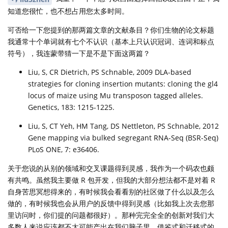
知道您很忙，也不想占用您太多时间。
可否给一下您提到的那两篇文章的文献条目？你们生物的论文标题
我通常十个单词就有七个不认识（基本上只认识冠词、连词和标点
符号），我连蒙带猜一下是不是下面这两篇？
Liu, S, CR Dietrich, PS Schnable, 2009 DLA-based
strategies for cloning insertion mutants: cloning the gl4
locus of maize using Mu transposon tagged alleles.
Genetics, 183: 1215-1225.
Liu, S, CT Yeh, HM Tang, DS Nettleton, PS Schnable, 2012
Gene mapping via bulked segregant RNA-Seq (BSR-Seq)
PLoS ONE, 7: e36406.
关于您说的从别的领域和交叉课题得到灵感，我作为一个码农也颇
有共鸣。虽然我主要做 R 包开发，但我的大部分想法都不是对着 R
自身苦思冥想得来的，有时候我会看看别的社区做了什么以及怎么
做的，有时候我也会从用户的反馈中得到灵感（比如我上次去您那
里访问时，你们提的问题都很好）。那种完完全全的创新对我们大
多数人来说应该都不太可能产出在我们脑子里，借鉴式和迁移式的