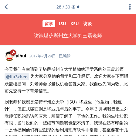
28
/
30
条
留学
ISU
KSU
访谈
访谈堪萨斯州立大学刘三震老师
yihui
2017年7月29日
已编辑
今天我们有幸请到了堪萨斯州立大学植物病理学系的刘三震老师
为大家分享他的留学和工作经历。欢迎大家在下面踊
@liu3zhen
跃盖楼提问，刘老师会尽量找机会答复大家。我自己先问为敬。此
前先交待一下背景信息。
刘老师和我都是爱荷华州立大学（ISU）毕业生（他生物，我统
计），但正式碰面则是毕业几年后的事了。今年 3 月初我受邀去刘
老师任职的系访问两天，顺便了解了一下他的工作。我的生物知识
有限，当时说到的一些细节问题我也记不清了。我现在还有印象的
一是他提到他们有些图形的绘制用现有软件非常慢，甚至要花十几