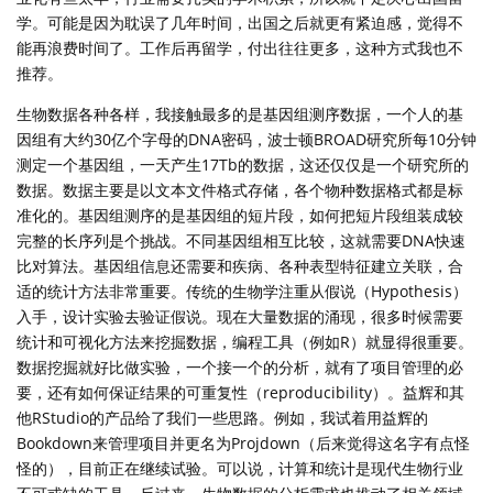
学。可能是因为耽误了几年时间，出国之后就更有紧迫感，觉得不
能再浪费时间了。工作后再留学，付出往往更多，这种方式我也不
推荐。
生物数据各种各样，我接触最多的是基因组测序数据，一个人的基
因组有大约30亿个字母的DNA密码，波士顿BROAD研究所每10分钟
测定一个基因组，一天产生17Tb的数据，这还仅仅是一个研究所的
数据。数据主要是以文本文件格式存储，各个物种数据格式都是标
准化的。基因组测序的是基因组的短片段，如何把短片段组装成较
完整的长序列是个挑战。不同基因组相互比较，这就需要DNA快速
比对算法。基因组信息还需要和疾病、各种表型特征建立关联，合
适的统计方法非常重要。传统的生物学注重从假说（Hypothesis）
入手，设计实验去验证假说。现在大量数据的涌现，很多时候需要
统计和可视化方法来挖掘数据，编程工具（例如R）就显得很重要。
数据挖掘就好比做实验，一个接一个的分析，就有了项目管理的必
要，还有如何保证结果的可重复性（reproducibility）。益辉和其
他RStudio的产品给了我们一些思路。例如，我试着用益辉的
Bookdown来管理项目并更名为Projdown（后来觉得这名字有点怪
怪的），目前正在继续试验。可以说，计算和统计是现代生物行业