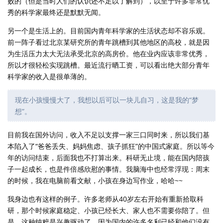
败的（但是当时人们的认识还不足以了解到），以至于许多非常优
秀的科学家最终还是默默无闻。
另一个是生活上的。目前国内青年科学家的生活状态却不容乐观。
前一阵子看过北京某研究所的青年跳槽到其他地区的高校，就是因
为生活压力太大无法承受北京的高房价。他在业内应该非常优秀，
所以才很轻松实现跳槽。最近流行晒工资，可以看出绝大部分青年
科学家的收入是很单薄的。
现在小孩慢慢大了，我想以后可以一块儿自习，这是我的“梦
想”。
目前我在国外访问，收入不足以支撑一家三口同时来，所以我们基
本陷入了“爸爸丢失、妈妈焦虑、孩子抓狂”的中国式家庭。所以等今
年的访问结束，后面我也不打算出来。科研无止境，能在国内陪孩
子一起成长，也是件倍感欣慰的事情。我脑海中也经常浮现：周末
的时候，我在电脑前看文献，小孩在身边写作业，哈哈~~
我身边也有这样的例子。许多老师从40岁左右开始有重新拾取科
研，那个时候家庭稳定、小孩已经长大、家人也不需要你陪了。但
是，这种纯粹是兴趣驱动了，因为国内的许多名利已经和他们没有