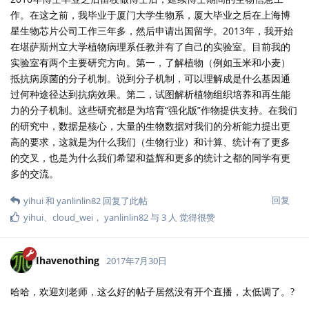
作。在这之前，我毕业于厦门大学生物系，厦大毕业之后在上海博
星生物芯片公司工作三年多，然后申请出国留学。2013年，我开始
在堪萨斯州立大学植物病理系任教并有了自己的实验室。目前我的
实验室有两个主要研究方向。第一，了解植物（例如玉米和小麦）
抵抗病原菌的分子机制。说到分子机制，可以理解成是什么基因通
过何种途径达到抗病效果。第二，试图解析植物组织培养和再生能
力的分子机制。这些研究都是为培育“强化版”作物提供支持。在我们
的研究中，数据是核心，大量的生物数据对我们的分析能力提出更
高的要求，这就是为什么我们（生物行业）和计算、统计有了更多
的交叉，也是为什么我们希望和益辉和更多的统计之都的同学有更
多的交流。
回复
yihui
和
yanlinlin82
回复了此帖
yihui
、
cloud_wei
，
yanlinlin82
与
3
人
觉得很赞
Ihavenothing
2017年7月30日
哈哈，欢迎刘老师，这么好的帖子居然没有开个直播，太低调了。?