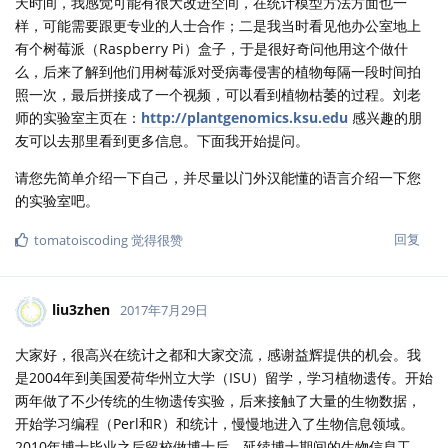
天时间，我感觉可能有很大改进空间，在统计模型方法方面也一
样，可能需要跟更专业的人士合作；二是我当时看见他办公室地上
有个树莓派（Raspberry Pi）盒子，于是很好奇问他用这个做什
么，后来了解到他们用树莓派对受病毒侵害的植物每隔一段时间拍
照一次，最后拼接成了一个视频，可以看到植物枯萎的过程。刘老
师的实验室主页在：
http://plantgenomics.ksu.edu
感兴趣的朋
友可以去那里看到更多信息。下面我开始提问。
请您先简单介绍一下自己，并尽量以门外汉能懂的语言介绍一下您
的实验室吧。
回复
tomatoiscoding
觉得很赞
liu3zhen
2017年7月29日
大家好，很高兴在统计之都和大家交流，感谢益辉提供的机会。我
是2004年到美国爱荷华州立大学（ISU）留学，学习植物遗传。开始
两年做了不少传统的生物遗传实验，后来接触了大量的生物数据，
开始学习编程（Perl和R）和统计，慢慢地进入了生物信息领域。
2010年博士毕业之后留校做博士后，延续博士期间的生物信息工