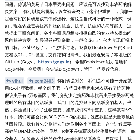
问题。你说的奥马哈日本甲壳虫问题，应该是可以找到非农药的解
决方案， 你可以提出挑战，设立资金资助（这个很重要），我想一
定会有好的科研建议书供你选择。这也是当代科研的一种模式，例
如，现在农业需要提高作物的抗热、抗旱、抗虫和抗病等能力，这
就提出了研究问题。各个科研课题组会根据自己的专业特长提出问
题的解决方案，如果课题得到资助，一般会花3-5年努力实现所提出
的目标。不扯很远了，回到技术讨论。我喜欢Bookdown里的Rmd
文档以01-，02-设置，文件结构很清晰。我们最近安装了本地版的
GitHub (Gogs，
https://gogs.io
)，希望Bookdown能方便地和
Gogs衔接。今后我们会尝试Blogdown，管理一些零碎信息。
你们俩是对的，我们是不可能一开始就
yihui
zcm2403
用R来处理数据。举个例子吧，有些日本甲壳虫对农药有了抗药性，
假设虫子有2万条基因，我们分别测定抗药和非抗药虫子接受农药处
理时的所有基因的活跃度，我们目的是找到不同活跃度的基因。当
然，实验设计少不了生物重复，如果我们有3个重复，这样就有6个
样本。我们可能会得到30G (5G x 6)的数据，这些数据是大量零散的
基因片段。我们首先分别把它们定位到各个基因上，这个过程需要
高效的DNA比对软件，显然，R并不是编写这些软件最好的语言。每
条基因上定位基因片段的多少代表基因的活跃程度，在数据上，我