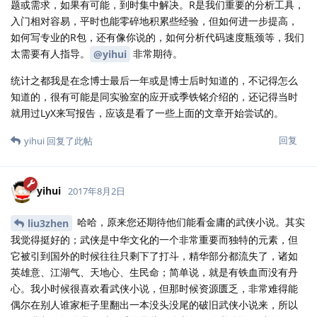
题或需求，如果有可能，到时集中解决。R是我们重要的分析工具，
入门相对容易，平时也能零碎地积累些经验，但如何进一步提高，
如何写专业的R包，还有像你说的，如何分析代码速度瓶颈等，我们
太需要有人指导。
非常期待。
@yihui
统计之都我是在念博士最后一年或是博士后时知道的，不记得怎么
知道的，很有可能是同实验室的应开或季铁铭介绍的，还记得当时
就用过LyX来写报告，应该是看了一些上面的文章开始尝试的。
回复
yihui
回复了此帖
yihui
2017年8月2日
哈哈，原来您还期待他们能看金庸的武侠小说。其实
liu3zhen
我觉得挺好的；武侠是中华文化的一个非常重要而独特的元素，但
它被引到国外的时候往往只剩下了打斗，精华部分都流失了，诸如
英雄意、江湖气、天地心、生民命；简单说，就是有铁血而没有丹
心。我小时候很喜欢看武侠小说，但那时候资源匮乏，非常难得能
偶尔在别人谁家柜子里翻出一本没头没尾的破旧武侠小说来，所以