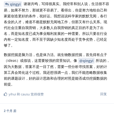
谢谢共鸣，写得很真实。我经常和别人说，生活很不容
qingyi
易，如果不努力，那就更不容易了。看得出，你是努力地给自己和
家庭创造更好的条件，祝好运。我想说说科学家的默默无闻，各行
各业的人才，难道不都是默默无闻地工作，但那又有什么关系。现
代社会注重自我营销，大多数人自我营销的真正目的不是为了出
名，而是知名度已成为事业顺利发展的一种需要。所以只要在行业
内有一定知名度，而不至于因缺少知名度而处于竞争劣势，已经足
够了。
数据挖掘是脑力活，也是体力活。就生物数据挖掘，首先得有点子
（ideas）或假说，这需要较强的背景知识。像
所说的，
@qingyi
因为大数据，答案不是一目了然，需要一些分析寻找答案，好的计
算工具会简化这个过程。我还想强调一点，我们不能忽略数据收集
前的课题设计，好的设计思路和合理的对照是能否成功挖掘数据的
前提。
回复
yihui
和
causu
觉得很赞
2 个月
后