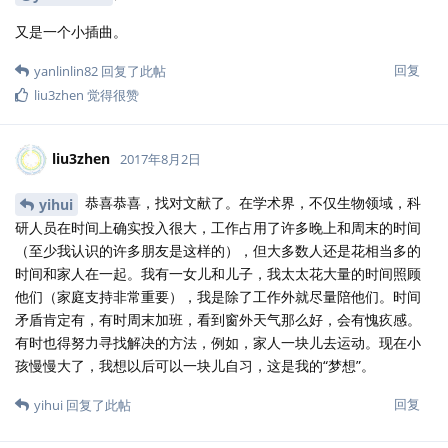
又是一个小插曲。
回复
yanlinlin82
回复了此帖
liu3zhen
觉得很赞
liu3zhen
2017年8月2日
恭喜恭喜，找对文献了。在学术界，不仅生物领域，科
yihui
研人员在时间上确实投入很大，工作占用了许多晚上和周末的时间
（至少我认识的许多朋友是这样的），但大多数人还是花相当多的
时间和家人在一起。我有一女儿和儿子，我太太花大量的时间照顾
他们（家庭支持非常重要），我是除了工作外就尽量陪他们。时间
矛盾肯定有，有时周末加班，看到窗外天气那么好，会有愧疚感。
有时也得努力寻找解决的方法，例如，家人一块儿去运动。现在小
孩慢慢大了，我想以后可以一块儿自习，这是我的“梦想”。
回复
yihui
回复了此帖