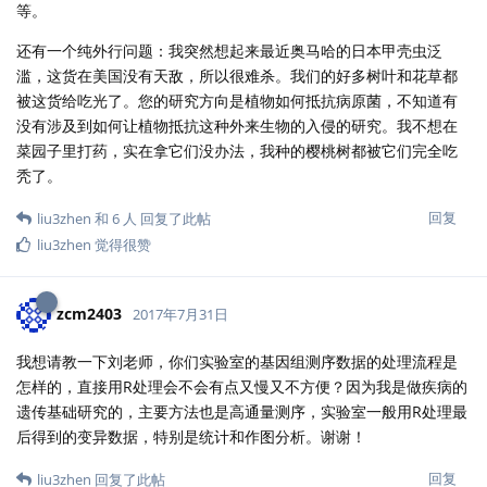
等。
还有一个纯外行问题：我突然想起来最近奥马哈的日本甲壳虫泛
滥，这货在美国没有天敌，所以很难杀。我们的好多树叶和花草都
被这货给吃光了。您的研究方向是植物如何抵抗病原菌，不知道有
没有涉及到如何让植物抵抗这种外来生物的入侵的研究。我不想在
菜园子里打药，实在拿它们没办法，我种的樱桃树都被它们完全吃
秃了。
回复
liu3zhen
和
6
人
回复了此帖
liu3zhen
觉得很赞
zcm2403
2017年7月31日
我想请教一下刘老师，你们实验室的基因组测序数据的处理流程是
怎样的，直接用R处理会不会有点又慢又不方便？因为我是做疾病的
遗传基础研究的，主要方法也是高通量测序，实验室一般用R处理最
后得到的变异数据，特别是统计和作图分析。谢谢！
回复
liu3zhen
回复了此帖