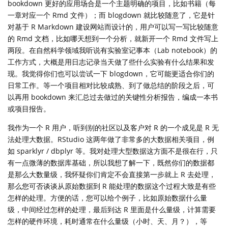
bookdown 更好的应用场合是一个主题明确的项目，比如书籍（每
一章对应一个 Rmd 文件）；而 blogdown 就比较随意了，它是针
对基于 R Markdown 建设网站而设计的，用户可以写一写比较随意
的 Rmd 文档，比如哪天想到一个分析，就新开一个 Rmd 文件写上
两段。在自然科学领域我听说有实验室记事本（Lab notebook）的
工作方式，大概是用日志记录当天做了些什么实验有什么结果和发
现。我觉得你们也可以尝试一下 blogdown，它可能更适合你们的
日常工作。等一个项目相对比较成熟、到了做总结的阶段之后，可
以再用 bookdown 来汇总过去做过的关键性分析报告，编成一本书
或项目报告。
我作为一个 R 用户，听到别的社区以及客户对 R 的一个成见是 R 无
法处理大数据。RStudio 这两年做了非常多的大数据相关项目，例
如 sparklyr / dbplyr 等。我对处理大型数据这方面不是很在行，只
有一点微薄的数据库基础，所以我想了解一下，既然你们的数据都
是那么大数量级，我怀疑你们肯定不会直接第一步就上 R 去处理，
那么您可否谈谈从原始数据到 R 能处理的数据这个过程大致是有些
怎样的处理。方便的话，您可以给个例子，比如原始数据什么量
级，中间经过怎样的处理，最后到达 R 里面是什么量级，计算需要
怎样的硬件环境，耗时通常在什么量级（小时、天、月？），等