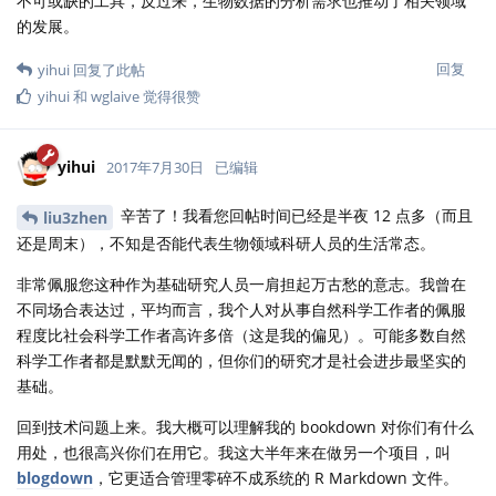
不可或缺的工具，反过来，生物数据的分析需求也推动了相关领域
的发展。
回复
yihui
回复了此帖
yihui
和
wglaive
觉得很赞
yihui
2017年7月30日
已编辑
辛苦了！我看您回帖时间已经是半夜 12 点多（而且
liu3zhen
还是周末），不知是否能代表生物领域科研人员的生活常态。
非常佩服您这种作为基础研究人员一肩担起万古愁的意志。我曾在
不同场合表达过，平均而言，我个人对从事自然科学工作者的佩服
程度比社会科学工作者高许多倍（这是我的偏见）。可能多数自然
科学工作者都是默默无闻的，但你们的研究才是社会进步最坚实的
基础。
回到技术问题上来。我大概可以理解我的 bookdown 对你们有什么
用处，也很高兴你们在用它。我这大半年来在做另一个项目，叫
blogdown
，它更适合管理零碎不成系统的 R Markdown 文件。