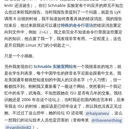
knitr 还没诞生）。你们 Schnable 实验室有个叫应开的师兄不知怎
么也过来听我的报告。当时我报告里提到了一个问题，就是当 LyX
调用 R 出错的时候，我不知道如何查看具体的错误消息。我的报告
结束后，他过来跟我说可以通过
特殊的命令行语法
把错误消息重定
向到文件中，例如
。我之前完全不知道命令行里面这些重定
2>&1
向的知识，他点拨了我一下，我发现非常有用。一定程度上，这也
是开启我的 Linux 大门的小钥匙之一。
只是一个小插曲。
另外我发现你们
Schnable 实验室网站
有一个我很喜欢的地方，就
是在学生列表里，每个中国学生的拼音名字后面会跟着中文名。我
在美国通常都很想知道别的中国人的汉语名字（个人习惯），但一
般都找不到。刚刚我又重新看了一眼这个网站，突然看到一个我记
忆中的名字，武海燕。不知您跟她在 ISU 是否有几年的交集。我结
识她还是 2006 年在这个论坛上，当时我还在国内刚念完本科，后来
等我去 ISU 的时候，她应该是已经毕业走了，所以我也没真正见过
她。不过过了这么些年，她的论坛 ID 还在呢
，这么
@haiyanwu
一想我们的论坛技术人员也蛮厉害的（变相夸奖
@Ihavenothing
）。
@yanlinlin82