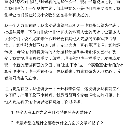
至今我都不知道我那时候看的是些什么书。现在书籍资源过剩，而
且我们陷入了一个视频世界，加上中文又不是他们的主要语言，我
觉得让他们能被武侠小说吸引还是非常有挑战的。
我一个人力量有限，我这次采访您的动机之一也就是以您为代表，
挖掘并展示一下你们非统计非计算机的科研人士的需求，让更多人
了解你们，说不定将来什么时候会有其他人去您的实验室蹲点帮
忙。计算机那边我不知道，统计专业这边一直有重理论轻计算的坏
传统，当然这个随着所谓的大数据和数据科学概念爆发已经在改
变，我觉得理论固然重要，怎样让理论落地也一样重要。发明或发
现一个新的定理有它的价值，而“上山下乡”去一个实验室让他们的计
算变得快捷，也一样有价值。在我看来，前者就像为天地立心，后
者如同为生民立命。
往后要是有空，我也访谈一下应开和季铁铭。这次访谈我看就差不
多了吧，占用了您不少时间。我最后留两个稍微轻松点的问题。其
他人要是看了这个访谈还有问题，欢迎继续。
您个人在工作之余有什么特别的兴趣爱好？
您最希望在统计之都看到什么方面的文章和帖子？