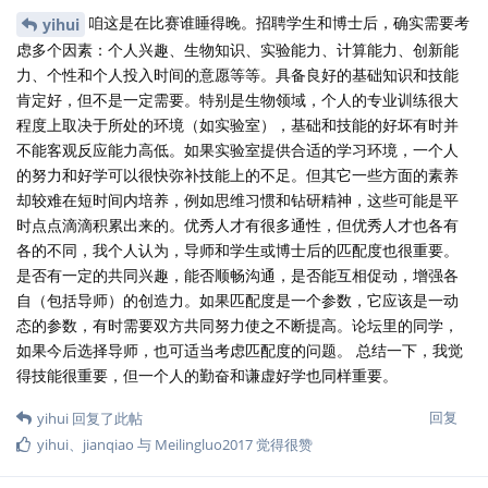
咱这是在比赛谁睡得晚。招聘学生和博士后，确实需要考
yihui
虑多个因素：个人兴趣、生物知识、实验能力、计算能力、创新能
力、个性和个人投入时间的意愿等等。具备良好的基础知识和技能
肯定好，但不是一定需要。特别是生物领域，个人的专业训练很大
程度上取决于所处的环境（如实验室），基础和技能的好坏有时并
不能客观反应能力高低。如果实验室提供合适的学习环境，一个人
的努力和好学可以很快弥补技能上的不足。但其它一些方面的素养
却较难在短时间内培养，例如思维习惯和钻研精神，这些可能是平
时点点滴滴积累出来的。优秀人才有很多通性，但优秀人才也各有
各的不同，我个人认为，导师和学生或博士后的匹配度也很重要。
是否有一定的共同兴趣，能否顺畅沟通，是否能互相促动，增强各
自（包括导师）的创造力。如果匹配度是一个参数，它应该是一动
态的参数，有时需要双方共同努力使之不断提高。论坛里的同学，
如果今后选择导师，也可适当考虑匹配度的问题。 总结一下，我觉
得技能很重要，但一个人的勤奋和谦虚好学也同样重要。
回复
yihui
回复了此帖
yihui
、
jianqiao
与
Meilingluo2017
觉得很赞