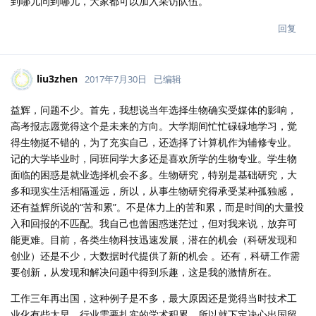
到哪儿问到哪儿，大家都可以加入采访队伍。
回复
liu3zhen
2017年7月30日
已编辑
益辉，问题不少。首先，我想说当年选择生物确实受媒体的影响，
高考报志愿觉得这个是未来的方向。大学期间忙忙碌碌地学习，觉
得生物挺不错的，为了充实自己，还选择了计算机作为辅修专业。
记的大学毕业时，同班同学大多还是喜欢所学的生物专业。学生物
面临的困惑是就业选择机会不多。生物研究，特别是基础研究，大
多和现实生活相隔遥远，所以，从事生物研究得承受某种孤独感，
还有益辉所说的“苦和累”。不是体力上的苦和累，而是时间的大量投
入和回报的不匹配。我自己也曾困惑迷茫过，但对我来说，放弃可
能更难。目前，各类生物科技迅速发展，潜在的机会（科研发现和
创业）还是不少，大数据时代提供了新的机会 。还有，科研工作需
要创新，从发现和解决问题中得到乐趣，这是我的激情所在。
工作三年再出国，这种例子是不多，最大原因还是觉得当时技术工
业化有些太早，行业需要扎实的学术积累，所以就下定决心出国留