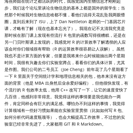
海燕师姐在统计之都活跃的时代，我感觉国内生物信息才刚刚起
步，我们这个论坛里谈论生物信息的基本上都是国外的留学生；当
然那个时候我对生物信息啥都不懂，看他们说得天花乱坠我两眼懵
圈，直到后来到了 ISU，上了 Dan Nettleton 老师的一门基因芯片
课，才略有了解（现在也基本忘光了）。我现在记不太清我究竟是
那时候在那门课上发现有些流行 R 包里的函数写得很糟糕，还是在
另一门贝叶斯课上发现的，我感觉对 R 的计算效率了解透彻的人应
该会对你们领域很有帮助（R 的运算效率很容易让人误解）。虽然
我也不是计算方面的专家，但要是我将来什么时候能抽出两个星期
时间，我很有兴趣去你们实验室蹲点，看看你们的具体计算，尤其
是作图。我们公司的二号员工（Joe Cheng）前年花了几个星期看了
一下 R 里面关于空间统计学和地理信息相关的包，他本来没有这方
面的背景（他是 MBA 出身然后业余爱好编程），但他很快发现，有
个流行的 R 包效率太低，他用 C++ 改写了一下，让它的速度变快了
几百倍，他感到非常得意。我觉得这样的事情要是我也能办一两
件，肯定同样会有巨大的满足感。哪怕办不到这样的事情，我觉得
计算领域有一些好习惯如果能在实验室里贯彻（比如如何写 R 包、
如何分析代码速度瓶颈等），也会大幅提高工作效率，不过您的实
验室已经非常先进了，大家都用 GIT 和 R Markdown。