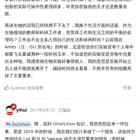
创新的实际可操作性要强得多，毕竟惊世骇俗的天才还是数量有
限。
再谈生物的话我已经快撑不下去了，我换个生活方面的话题。作为
生物领域的教师和科研工作者，您觉得工作和生活之间的平衡好处
理吗？工作会不会太多占用自己的生活和休闲时间？以前我在
Ames（注：ISU 所在地）的时候，总是听说你们实验室有个人每年
都要飞去夏威夷种一段时间玉米，不知道您的实验室是否每年也要
出去种地。我感觉做生物实验好像很锁人，我的意思是实验开始之
后人就不能彻底离开了，隔段时间得去看看，不然辛苦养的细菌死
掉了又要重来。
回复
liu3zhen
觉得很赞
yihui
2017年8月1日
已编辑
哦，说到 Unix/Linux 知识，我突然想起来一件往
liu3zhen
事。那是 2010 年的时候，我在我们统计系做了一个报告，讲如何方
便地结合 LyX 和 R 与 Sweave 动态生成可重复的报告（那时候