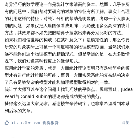
奇异淫巧的数学理论一向是统计学家清高的资本。然而，几乎在所
有的问题中，我们都对要研究的对象的特征有所了解。事实上合理
的利用这样的特征，对统计分析的帮助是明显的。考虑一个人脸识
别的问题，如果仅把人脸图像看成矩阵，无论使用多么高深的统计
方法，其效果都不如先把眼睛鼻子搜索出来再分别比对的方法。
如果我们相信世界的构成（在某种意义下）是确定性的，那么你要
研究的对象实际上可被一个高度精确的物理模型刻画。当然我们永
远不能得到这个物理模型的精确形式。但是幸运的是，在大多数情
况下，我们知道某种程度上的近似形式。
应用统计学家的矛盾，就是一方面统计理论表明只有足够简单的模
型才有进行统计推断的可能，而另一方面实际系统的复杂结构决定
了只有足够复杂的模型才能和物理模型取得相对的一致。
统计学大师可以在这个问题上找到巧妙的平衡点。毋庸置疑，Judea
Pearl与Donald Rubin的理论都是成功案例的典范。
扯得这么远望大家见谅。感谢楼主辛苦码字，也非常希望看到本系
列后续的文章。
回复
tctcab
和
minson
觉得很赞