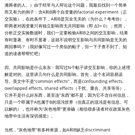
淆两者的人。）由于经常与人辩论这个问题，我最后找到一个简单
而又有力的例子：含A和B两个自变量的factorial experiment（正
交实验），在此条件下，A和B是完全无关的（为什么？考考你），
即两者对因变量只有独立影响而无共同影响（即 Δ3= 0）；然而，
分析正交实验数据时，我们一定要检验A和B之间的交互影响，结果
有时显著、有时不显著，这就不说明交互影响与共同影响是无关的
两回事吗？（我好像写过一个类似的帖子，但一下子查不到了。知
道的读者帮帮忙吧）
四、共同影响是什么东东：我写过N个帖子讲交互影响，你的上述理
解是对的。这里讲几句什么是共同影响。首先，这个名词容易误
导。英文中不是“common effects”，而是confounding effects,
overlapped effects, shared effects（干扰、重合、共享等等）。
它并不是什么好东西，甚至连“东西”都不是，因为它不含任何信息，
只是一个即属于A也属于B的混沌世界（但真正的混沌是有信息、可
以解的），也许称为“灰色地带”更准确（相信很多读者对在政策灰色
地带中生活有深切感觉）。
当然，“灰色地带”有多种来源，如A和B缺乏discriminant