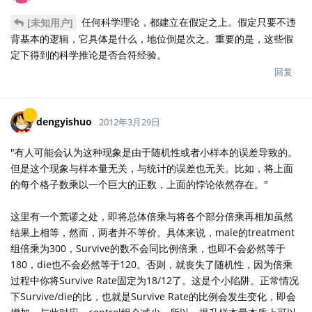
任何科学理论，都建立在假定之上。假定只要不违
[未知用户]
背基本的逻辑，它具体是什么，地位倒是次之。重要的是，这些假
定下得到的科学推论是否合符经验。
回复
dengyishuo
2012年3月29日
"有人可能会认为这种现象是由于随机性或者小样本的误差导致的。
但是这个现象与样本量无关，与统计的误差也无关。比如，将上面
的每个格子数乘以一个巨大的正数，上面的悖论依然存在。"
这里有一个荒谬之处，即将总体倍乘与将各个部分倍乘再相加虽然
结果上相等，然而，两者并不等价。具体来说，male的treatment
组倍乘为300，Survive的数不会同比例倍乘，也即不会必然等于
180，die也不会必然等于120。否则，就丧失了随机性，因为倍乘
过程中你将Survive Rate固定为18/12了。这是个小陷阱。正常情况
下Survive/die的比，也就是Survive Rate的比例会发生变化，即会