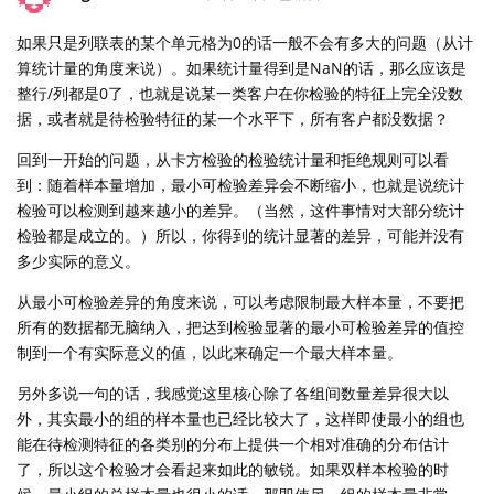
如果只是列联表的某个单元格为0的话一般不会有多大的问题（从计
算统计量的角度来说）。如果统计量得到是NaN的话，那么应该是
整行/列都是0了，也就是说某一类客户在你检验的特征上完全没数
据，或者就是待检验特征的某一个水平下，所有客户都没数据？
回到一开始的问题，从卡方检验的检验统计量和拒绝规则可以看
到：随着样本量增加，最小可检验差异会不断缩小，也就是说统计
检验可以检测到越来越小的差异。（当然，这件事情对大部分统计
检验都是成立的。）所以，你得到的统计显著的差异，可能并没有
多少实际的意义。
从最小可检验差异的角度来说，可以考虑限制最大样本量，不要把
所有的数据都无脑纳入，把达到检验显著的最小可检验差异的值控
制到一个有实际意义的值，以此来确定一个最大样本量。
另外多说一句的话，我感觉这里核心除了各组间数量差异很大以
外，其实最小的组的样本量也已经比较大了，这样即使最小的组也
能在待检测特征的各类别的分布上提供一个相对准确的分布估计
了，所以这个检验才会看起来如此的敏锐。如果双样本检验的时