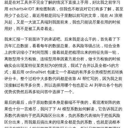
就是在对工具并不完全了解的情况下直接上手用，好比我之前学习
用 echarts4r/DT 来绘图制表，但我也不敢说对它们有多了解，甚至
用少了会忘记，最近用都是回坛子里翻以前写的文章，现在 AI 浪潮
兴起，又是一大波工具端到我面前来，我也只能说尽量在用的时候
用好，而不是被工具牵着走。
我来汇报一下前面许下的承诺吧。后来我是这么干的，首先看了下
历年汇总数据，看看每年的数据总量、各风险等级占比，结合业务
上的常识缩小了时间范围；接着就是把梳理出来的特征先筛一轮，
离散型用卡方检验、连续型用单因素方差分析，做卡方检验的时候
确实会出现某特征某类别为0的情况，我试了合并以及全都+5的方
式；最后用 ordinalNet 包建立一个基础的有序多分类模型然后转换
评分卡。整个过程中大多数代码都是依靠 AI 帮忙写的，因为我之前
没接触过有序多分类，所以选择用哪个包也是让 AI 列举出各个包的
优势劣势然后再多轮问答中选择了一个。
最后的最后，由于原始数据本身是极端不平衡的，看混淆矩阵的效
果也十分一言难尽，我问了下 AI 模型系数如何解读，它告诉我正的
系数代表倾向于把高风险区分出来，负的系数代表倾向于把低风险
区分出来，而我最后搞出来的结果全都是负的系数，也就是说根本