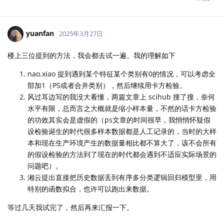
yuanfan
2025年3月27日
楼上三位提到的方法，我会都去试一遍。我的理解如下
nao.xiao 提到遇到某个特征某个类别有0的情况，可以考虑全
部加1（PS或者合并类别），然后继续用卡方检验。
风过耳边写的我没大看懂，两篇文章上 scihub 搜了搜，奈何
水平有限，总而言之大概就是缩小样本量，不然的话卡方检验
的功效其实会是虚假的（ps文章的时间很早，我悄悄怀疑假
设检验诞生的时代很多样本数据都是人工记录的，当时的大样
本和现在生产环境产生的数据量相比都不算大了，该不会所有
的假设检验的方法到了现在的时代都会遇到不适应实际场景的
问题吧）。
湘云提出直接把历史数据丢到有序多分类逻辑回归模型里，用
特别的函数拟合，也许可以跑出来数据。
等过几天我试完了，然后再来汇报一下。