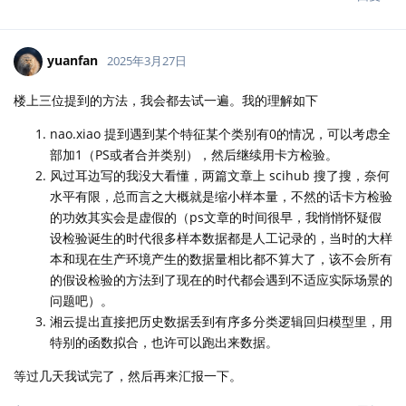
yuanfan
2025年3月27日
楼上三位提到的方法，我会都去试一遍。我的理解如下
nao.xiao 提到遇到某个特征某个类别有0的情况，可以考虑全
部加1（PS或者合并类别），然后继续用卡方检验。
风过耳边写的我没大看懂，两篇文章上 scihub 搜了搜，奈何
水平有限，总而言之大概就是缩小样本量，不然的话卡方检验
的功效其实会是虚假的（ps文章的时间很早，我悄悄怀疑假
设检验诞生的时代很多样本数据都是人工记录的，当时的大样
本和现在生产环境产生的数据量相比都不算大了，该不会所有
的假设检验的方法到了现在的时代都会遇到不适应实际场景的
问题吧）。
湘云提出直接把历史数据丢到有序多分类逻辑回归模型里，用
特别的函数拟合，也许可以跑出来数据。
等过几天我试完了，然后再来汇报一下。