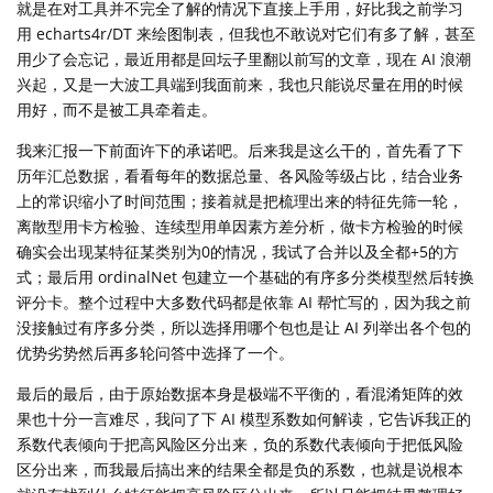
就是在对工具并不完全了解的情况下直接上手用，好比我之前学习
用 echarts4r/DT 来绘图制表，但我也不敢说对它们有多了解，甚至
用少了会忘记，最近用都是回坛子里翻以前写的文章，现在 AI 浪潮
兴起，又是一大波工具端到我面前来，我也只能说尽量在用的时候
用好，而不是被工具牵着走。
我来汇报一下前面许下的承诺吧。后来我是这么干的，首先看了下
历年汇总数据，看看每年的数据总量、各风险等级占比，结合业务
上的常识缩小了时间范围；接着就是把梳理出来的特征先筛一轮，
离散型用卡方检验、连续型用单因素方差分析，做卡方检验的时候
确实会出现某特征某类别为0的情况，我试了合并以及全都+5的方
式；最后用 ordinalNet 包建立一个基础的有序多分类模型然后转换
评分卡。整个过程中大多数代码都是依靠 AI 帮忙写的，因为我之前
没接触过有序多分类，所以选择用哪个包也是让 AI 列举出各个包的
优势劣势然后再多轮问答中选择了一个。
最后的最后，由于原始数据本身是极端不平衡的，看混淆矩阵的效
果也十分一言难尽，我问了下 AI 模型系数如何解读，它告诉我正的
系数代表倾向于把高风险区分出来，负的系数代表倾向于把低风险
区分出来，而我最后搞出来的结果全都是负的系数，也就是说根本