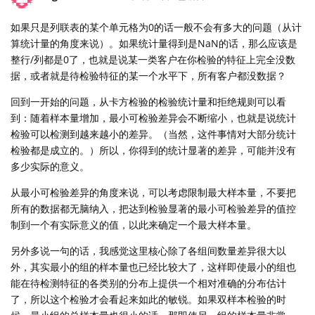
如果只是列联表的某个单元格为0的话一般不会有多大的问题（从计
算统计量的角度来说）。如果统计量得到是NaN的话，那么应该是
整行/列都是0了，也就是说某一类客户在你检验的特征上完全没数
据，或者就是待检验特征的某一个水平下，所有客户都没数据？
回到一开始的问题，从卡方检验的检验统计量和拒绝规则可以看
到：随着样本量增加，最小可检验差异会不断缩小，也就是说统计
检验可以检测到越来越小的差异。（当然，这件事情对大部分统计
检验都是成立的。）所以，你得到的统计显著的差异，可能并没有
多少实际的意义。
从最小可检验差异的角度来说，可以考虑限制最大样本量，不要把
所有的数据都无脑纳入，把达到检验显著的最小可检验差异的值控
制到一个有实际意义的值，以此来确定一个最大样本量。
另外多说一句的话，我感觉这里核心除了各组间数量差异很大以
外，其实最小的组的样本量也已经比较大了，这样即使最小的组也
能在待检测特征的各类别的分布上提供一个相对准确的分布估计
了，所以这个检验才会看起来如此的敏锐。如果双样本检验的时