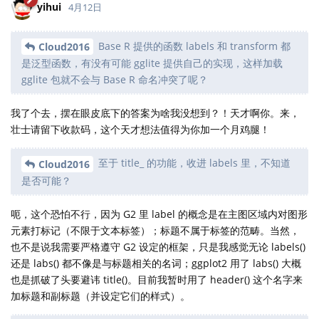
yihui
4月12日
Base R 提供的函数 labels 和 transform 都
Cloud2016
是泛型函数，有没有可能 gglite 提供自己的实现，这样加载
gglite 包就不会与 Base R 命名冲突了呢？
我了个去，摆在眼皮底下的答案为啥我没想到？！天才啊你。来，
壮士请留下收款码，这个天才想法值得为你加一个月鸡腿！
至于 title_ 的功能，收进 labels 里，不知道
Cloud2016
是否可能？
呃，这个恐怕不行，因为 G2 里 label 的概念是在主图区域内对图形
元素打标记（不限于文本标签）；标题不属于标签的范畴。当然，
也不是说我需要严格遵守 G2 设定的框架，只是我感觉无论 labels()
还是 labs() 都不像是与标题相关的名词；ggplot2 用了 labs() 大概
也是抓破了头要避讳 title()。目前我暂时用了 header() 这个名字来
加标题和副标题（并设定它们的样式）。