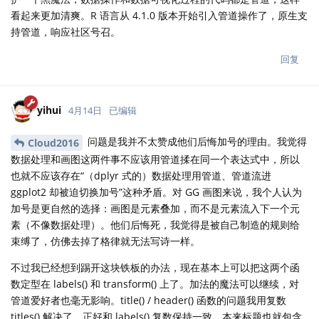
看起来更加清爽。R 语言从 4.1.0 版本开始引入管道操作了，原生支
持管道，响应社区号召。
回复
yihui
4月14日
已编辑
问题是我并不太赞成他们后悔加号的理由。我觉得
Cloud2016
数据处理和画图这两件事不应该用管道揉在同一个表达式中，所以
也就不应该存在“（dplyr 式的）数据处理用管道、管道流进
ggplot2 却被迫切换加号”这种矛盾。对 GG 画图来说，我个人认为
加号是更自然的选择：画图是元素叠加，而不是元素流入下一个元
素（不像数据处理）。他们后悔死，我觉得是被自己制造的规则给
束缚了，仿佛去掉了格律就无法写诗一样。
不过我已经想到踢开这块铁板的办法，现在基本上可以把这两个函
数定型在 labels() 和 transform() 上了。加法的魔法可以继续，对
管道爱好者也毫无影响。title() / header() 函数的问题我用复数
titles() 解决了，正好和 labels() 复数保持一致，本来标题也就包含