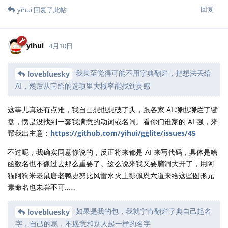
回复
yihui
回复了此帖
yihui
4月10日
我甚至觉得可能不用字典翻烂，把想法丢给
lovebluesky
AI，然后从它给的选项里大概率能找到灵感
这事儿真还有点难，我自己想也想破了头，跟各家 AI 聊也聊烂了键
盘，愣是没找到一套我满意的动词或名词。看你们谁家的 AI 强，来
帮我出主意：
https://github.com/yihui/gglite/issues/45
不过呢，我确实同意你说的，反正将来都是 AI 来写代码，具体是啥
函数名也不像过去那么重要了。这么说来我又要脑洞大开了，用阿
猫阿狗米老鼠唐老鸭史努比风雷水火土影佩恩六道来给这些图形元
素命名也未尝不可……
如果是我的包，我就宁肯翻烂字典自己起名
lovebluesky
字，自己的崽，不愿意和别人起一样的名字