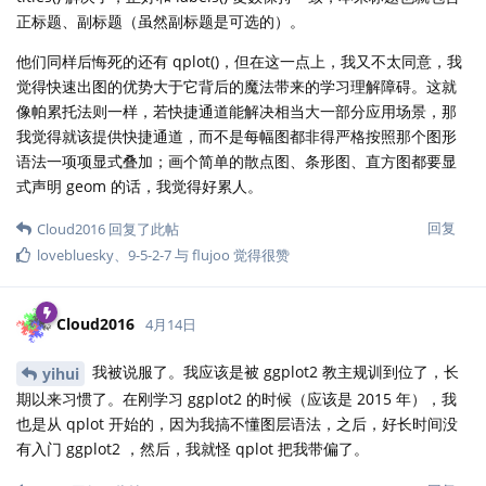
正标题、副标题（虽然副标题是可选的）。
他们同样后悔死的还有 qplot()，但在这一点上，我又不太同意，我
觉得快速出图的优势大于它背后的魔法带来的学习理解障碍。这就
像帕累托法则一样，若快捷通道能解决相当大一部分应用场景，那
我觉得就该提供快捷通道，而不是每幅图都非得严格按照那个图形
语法一项项显式叠加；画个简单的散点图、条形图、直方图都要显
式声明 geom 的话，我觉得好累人。
回复
Cloud2016
回复了此帖
lovebluesky
、
9-5-2-7
与
flujoo
觉得很赞
Cloud2016
4月14日
我被说服了。我应该是被 ggplot2 教主规训到位了，长
yihui
期以来习惯了。在刚学习 ggplot2 的时候（应该是 2015 年），我
也是从 qplot 开始的，因为我搞不懂图层语法，之后，好长时间没
有入门 ggplot2 ，然后，我就怪 qplot 把我带偏了。