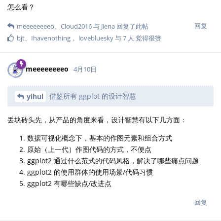
怎么看？
回复
meeeeeeeeo
、
Cloud2016
与
Jiena
回复了此帖
bjt
、
Ihavenothing
，
lovebluesky
与
7
人
觉得很赞
meeeeeeeeo
4月10日
借鉴所有 ggplot 的设计智慧
yihui
丢块砖头先，从产品的角度来看，设计智慧有以下几方面：
数据可视化概念下，基本的作图元素和组合方式
原始（上一代）作图代码的方式，不便点
ggplot2 通过什么范式的代码风格，解决了哪些痛点问题
ggplot2 的使用群体的使用场景/代码习惯
ggplot2 有哪些缺点/改进点
回复