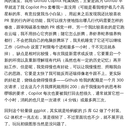
阅的速度。我用 Github Copilot 纯属偶然，主要是因为 Github 早
早就送了我 Copilot Pro 套餐我一直没用（可能是看我维护着几个高
星标的库、有意拉拢我当小白鼠）。用起来之后发现我还比较喜欢
PR 里的行内评论功能，我可以很方便地指出哪几行代码需要怎样的
修改，跟审阅碳基生物的 PR 感觉一样。另一个我比较喜欢的是它跑
在云端，我不用担心它穷折腾；随它怎么折腾，养虾养蛇养猫养狗
都行，不会把我自己的电脑折腾坏了，我关机睡觉了它还可以继续
工作（Github 设置了时限每个进程最多一小时，干不完活就杀
掉）。缺点是相对比较慢，每次我提新需求或反馈，它要重启一个
新的环境以及重新理解现有代码（虽然也有一定的历史记忆）再开
始工作。但是呢，我觉得慢也有好处，可以让我慢慢想、捋顺我自
己的思路。它要是太快了我可能反而还喘得像老牛跟不上。更实际
的好处是，烧钱会烧得慢很多——Github 给我的配额是一个月 300
次请求，过去这几个月我撑死能用到 200；由于我慢如牛的思考和
啰嗦的要求，Copilot 每次也要被我打回去想很久，通常就算它想一
个小时，消耗的也只是一次请求（4 分钱）或最多两三次。
回到这个轻量级 ggplot，其实就是给蚂蚁的 JS 库 G2 做了个封装。
G2 体积才一兆左右，算是很轻了，不过里面坑也不少，就不展开说
了。玩玩初级图形当然是没问题了。