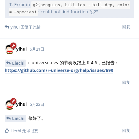
T: Error in
g2(penguins, bill_len ~ bill_dep, color
: could not find function "g2"
= ~species)
回复
yihui
回复了此帖
yihui
5月21日
r-universe.dev 的节奏没跟上 R 4.6，已报告：
Liechi
https://github.com/r-universe-org/help/issues/699
回复
yihui
5月22日
修好了。
Liechi
回复
Liechi
觉得很赞