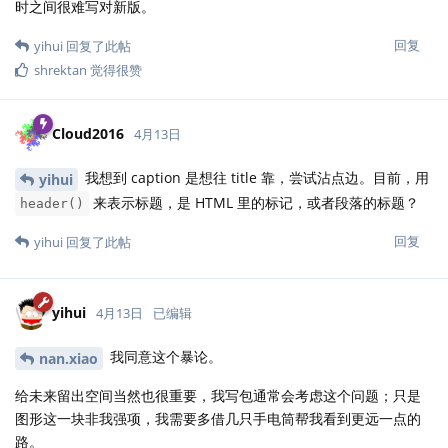
时之间很难写对新版。
回复
yihui
回复了此帖
shrektan
觉得很赞
Cloud2016
4月13日
我想到 caption 是想往 title 靠，尝试沾点边。目前，用
yihui
来表示标题，是 HTML 里的标记，或者段落的标题？
header()
回复
yihui
回复了此帖
yihui
4月13日
已编辑
我同意这个暴论。
nan.xiao
给未来留出空间当然也很重要，我写包通常会考虑这个问题；只是
图形这一块非我强项，我需要多借几只手电筒帮我看到更远一点的
路。