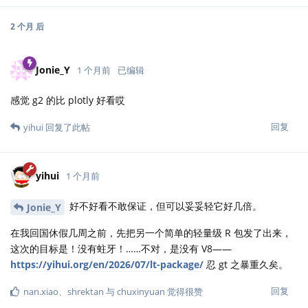
2 个月
后
Jonie_Y
1 个月前
已编辑
感觉 g2 的比 plotly 好看哎
回复
yihui
回复了此帖
yihui
1 个月前
好不好看不敢保证，但可以妥妥轻它好几倍。
Jonie_Y
在我回国休假几周之前，先把另一个简单的轻量级 R 包发了出来，
这次的目标是！没有蛀牙！……不对，是没有 V8——
https://yihui.org/en/2026/07/lt-package/
忍 gt 之暴重久矣。
回复
nan.xiao
、
shrektan
与
chuxinyuan
觉得很赞