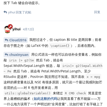
按下 Tab 键会自动提示。
回复
yihui
回复了此帖
yihui
4月12日
我想过这个，但 caption 和 title 是两回事；前者
Cloud2016
存在于图之外（如 LaTeX 中的
），后者在图内。
\caption{}
用公式语法一样也可以自动补全变量名，例如你
chuxinyuan
敲
然后 Tab，就会有
iris |> g2(Se
Sepal.Width/Sepal.Length 候选， 敲
iris|> g2(Sepal.Width
然后 Tab，就会有 Petal.Width/Petal.Length。至少
~ Pe
RStudio 是这样，Positron 我没用过不知道。我不喜欢
x = mpg
这样的裸变量名以及 NSE 有很多原因，就只说一个最让我感到如芒
在背的点——对 R 包开发者来说，用
来绕过
简直是世
utils::globalVariables()
R CMD check
界上最糟糕的骗术（
如此这般的代码
让我简直看了夜不能寐——万
一什么地方误用了一个声明过的“全局变量”，比如打错了名字碰上了