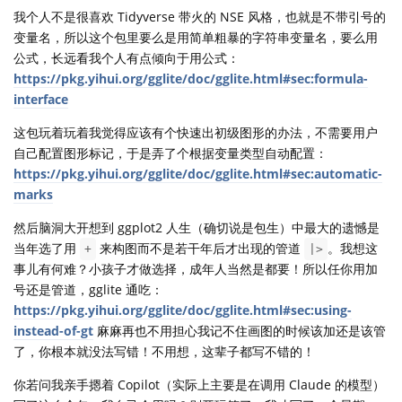
我个人不是很喜欢 Tidyverse 带火的 NSE 风格，也就是不带引号的
变量名，所以这个包里要么是用简单粗暴的字符串变量名，要么用
公式，长远看我个人有点倾向于用公式：
https://pkg.yihui.org/gglite/doc/gglite.html#sec:formula-
interface
这包玩着玩着我觉得应该有个快速出初级图形的办法，不需要用户
自己配置图形标记，于是弄了个根据变量类型自动配置：
https://pkg.yihui.org/gglite/doc/gglite.html#sec:automatic-
marks
然后脑洞大开想到 ggplot2 人生（确切说是包生）中最大的遗憾是
当年选了用
来构图而不是若干年后才出现的管道
。我想这
+
|>
事儿有何难？小孩子才做选择，成年人当然是都要！所以任你用加
号还是管道，gglite 通吃：
https://pkg.yihui.org/gglite/doc/gglite.html#sec:using-
instead-of-gt
麻麻再也不用担心我记不住画图的时候该加还是该管
了，你根本就没法写错！不用想，这辈子都写不错的！
你若问我亲手摁着 Copilot（实际上主要是在调用 Claude 的模型）