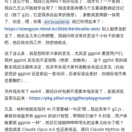
写了这么个包，我自己会用吗？别开玩笑了，我才写了一个星期，
我自己怎么可能就学会用了！我连里面有哪几个主要函数都还没记
住（除了 g2()，它是我亲自起草的雏形），参数就更两眼一抹黑
了。但是，嘿，你看
就已经用起来了：
@Cloud2016
https://xiangyun.rbind.io/2026/04/double-axis/
别人都养龙虾
去了，他在这儿专心吃螃蟹。我就问有没有欣赏这个小伙子的雇主
吧，他目前在找工作，快把他收走。
说了这么多，就是想听听大家的意见，尤其是 ggplot 重度用户们。
我对 ggplot 其实也不是很熟（绝密，勿散布）。这个 gglite 里的函
数名我还没最终决定，也非常欢迎大家对函数命名提点意见（比如
是照抄 ggplot 还是新起一套动词，后者应该会更好，但相应地字典
也要翻烂）。
另外现在有了 webR，测试任何包都不需要本地安装了，直接浏览
器里玩起来：
https://pkg.yihui.org/gglite/playground/
又及：啥时候能实现对 AI 只需要喊一句话“喂，我这里有个 g2.js，
麻烦你借鉴所有 ggplot 的设计智慧，帮我给它做个 R 封装，用户体
验要跟 ggplot 一样”，然后它就能哗哗哗埋头把这事儿给办了呢？
感觉就算 Claude Opus 4.6 也还差得远。请问 Claude Mythos 你