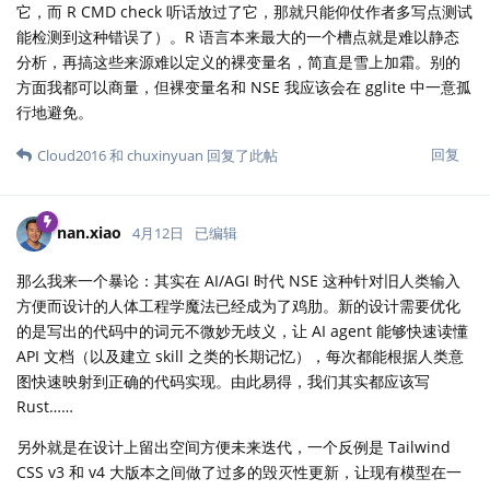
它，而 R CMD check 听话放过了它，那就只能仰仗作者多写点测试
能检测到这种错误了）。R 语言本来最大的一个槽点就是难以静态
分析，再搞这些来源难以定义的裸变量名，简直是雪上加霜。别的
方面我都可以商量，但裸变量名和 NSE 我应该会在 gglite 中一意孤
行地避免。
回复
Cloud2016
和
chuxinyuan
回复了此帖
nan.xiao
4月12日
已编辑
那么我来一个暴论：其实在 AI/AGI 时代 NSE 这种针对旧人类输入
方便而设计的人体工程学魔法已经成为了鸡肋。新的设计需要优化
的是写出的代码中的词元不微妙无歧义，让 AI agent 能够快速读懂
API 文档（以及建立 skill 之类的长期记忆），每次都能根据人类意
图快速映射到正确的代码实现。由此易得，我们其实都应该写
Rust……
另外就是在设计上留出空间方便未来迭代，一个反例是 Tailwind
CSS v3 和 v4 大版本之间做了过多的毁灭性更新，让现有模型在一