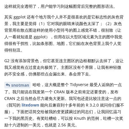
这样就完全透明了，用户能学习到这幅图背后完整的图形语法。
其实 ggplot 还有个地方我个人并不是很喜欢的是它标志性的灰色背
景，我主要是觉得（1）它对我的眼睛来说颜色太深了；（2）灰色
背景用在散点图这样的使用小型符号的图上感觉不错，很别致（让
人一看就知道是 ggplot），但用在以大型区域元素为主的图中我觉
得很有干扰性，比如条形图、地图，它们贴在灰色背景上我个人觉
得特别丑。
G2 没有添加背景色，但它甚至连主图区的边框都默认去掉了，这让
我又感觉有点过度走向极简了。主图区没有个界限，让我有种轻微
的不安全感，仿佛那些点会漏出来、条会滑下去。
哈哈，这大概是整个 Tidyverse 最受人诟病的一点
snotman
了。我只能说在我发第一个 CRAN 版本之前肯定还要变的，发布
CRAN 之后当然会尽力避免大更新。我写包还是比较注意这一点的
（我写的
litedown
能向后兼容到十多年前的 R 3.2.0 就问你们服不
服）。下面把话筒交给被我的变更蹂躏过的同志们，让我回忆温习
一下我的黑历史。有奖吐槽哈，可以按 Knuth 的范例，吐槽一次奖
励十六进制的一美元，也就是 2.56 美元。