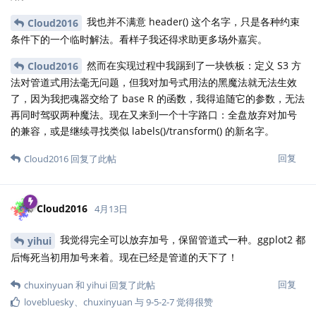
我也并不满意 header() 这个名字，只是各种约束
Cloud2016
条件下的一个临时解法。看样子我还得求助更多场外嘉宾。
然而在实现过程中我踢到了一块铁板：定义 S3 方
Cloud2016
法对管道式用法毫无问题，但我对加号式用法的黑魔法就无法生效
了，因为我把魂器交给了 base R 的函数，我得追随它的参数，无法
再同时驾驭两种魔法。现在又来到一个十字路口：全盘放弃对加号
的兼容，或是继续寻找类似 labels()/transform() 的新名字。
回复
Cloud2016
回复了此帖
Cloud2016
4月13日
我觉得完全可以放弃加号，保留管道式一种。ggplot2 都
yihui
后悔死当初用加号来着。现在已经是管道的天下了！
回复
chuxinyuan
和
yihui
回复了此帖
lovebluesky
、
chuxinyuan
与
9-5-2-7
觉得很赞