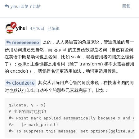
回复
yihui
回复了此帖
yihui
4月16日
已编辑
是的，从人类语言的角度来说，管道流通的每一
meeeeeeeeo
步用动词描述更自然，而 ggplot 的主要函数都是名词（当然有些词
在英语中既是动词也是名词，比如 scale，就看使用者习惯怎么理解
了）；gglite 主要也都是用名词（除了 transform() 和不太需要使用
的 encode() ）。我觉得名词更适用加法，动词更适用管道。
其实从训练用户心智的角度来说，在快速出图的同
Cloud2016
时也默认打印出自动补全的那些元素就完事了。比如：
g2(data, y ~ x)

# 出图的同时也打印

#> Point mark applied automatically because x and y a
#>   |> mark_point()

#> To suppress this message, set options(gglite.auto