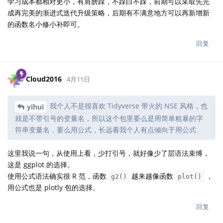
学习成本都相对更小，有肩膀踩，不踩白不踩，前期可以采取先完
成再完美的渐进式迭代升级策略，后期有不满意地方可以再新增新
的函数名小修小补即可。
回复
Cloud2016
4月11日
我个人不是很喜欢 Tidyverse 带火的 NSE 风格，也
yihui
就是不带引号的变量名，所以这个包里要么是用简单粗暴的字
符串变量名，要么用公式，长远看我个人有点倾向于用公式
这里我说一句，从使用上看，少打引号，就好像少了层语法束缚，
这是 ggplot 的选择。
使用公式语法确实很 R 范，函数
越来越像函数
，
g2()
plot()
用公式也是 plotly 包的选择。
回复