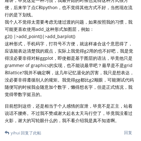
难讲，毕竟这是一种习惯，我最开始的时候也觉得这种方式很方
便，后来学了点C和python，也不觉得其他方式不好，当然现在流
行的是下划线。
我个人不觉得太需要考虑无缝过渡的问题，如果按照我的习惯，我
可能更喜欢使用add_这种形式加图层，例如：
g2() |>add_point()|>add_barplot()
这种形式，手机码字，打符号不方便，就这样凑合这个意思得了，
应该能表达清楚我的观点，实际上我觉得g2用的也不好吧，我是觉
得没必要非得对标ggplot，即使都是基于图层的语法，毕竟他只是
grammer of graphics的实现，也不能说最早吧？最早是不是grid
和lattice?我并不确定啊，这几年记忆退化的厉害，我只是想表达，
没必要非得遵循别人的规矩。我觉得gg都比g2顺眼，可能测试代码
随便写的时候我会随意加个数字，懒得想名字，但是正式情况，我
觉得带数字挺丑的。
目前想到这些，还是相当于个人感情的宣泄，毕竟不是正主，站着
说话不腰疼。不过我不赞成谢大起名太天马行空了，毕竟我没看过
火影，谢大的写轮眼什么的，我不看介绍我是真不知道啊。
回复
yihui
回复了此帖