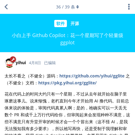
36
/
39
条
软件
开源
小白上手 Github Copilot：花一个星期写了个轻量级
ggplot
yihui
4月8日
已编辑
太长不看之（不健全）源码：
https://github.com/yihui/gglite
之
（不健全）文档：
https://pkg.yihui.org/gglite/
花在代码上的时间大约只有一个星期，不过从去年就开始在脑子里
琢磨这事儿。说来惭愧，老朽直到今年才开始用 AI 撸代码。目前总
体来说的体验是，审阅代码真累人啊；是的，祂确实可以一天丢无
数个 PR 和成千上万行代码给你，但审阅起来会发现种种不满意，这
些不满意只有升堂开审的时候才会一个个冒出来（这不怪 AI，是我
无法预知我有多少要求），所以祂写再快，还是受制于我理解和审