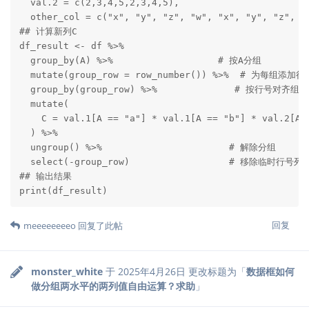
  val.2 = c(2,3,4,5,2,3,4,5),

  other_col = c("x", "y", "z", "w", "x", "y", "z", "w
## 计算新列C

df_result <- df %>%

  group_by(A) %>%                   # 按A分组

  mutate(group_row = row_number()) %>%  # 为每组添加行号
  group_by(group_row) %>%              # 按行号对齐组

  mutate(

    C = val.1[A == "a"] * val.1[A == "b"] * val.2[A
  ) %>%

  ungroup() %>%                       # 解除分组

  select(-group_row)                  # 移除临时行号列

## 输出结果

print(df_result)
回复
meeeeeeeeo
回复了此帖
monster_white
于
2025年4月26日
更改标题为「
数据框如何
做分组两水平的两列值自由运算？求助
」