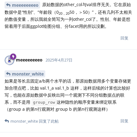
原始数据的other_col与val排序无关。它在原始
meeeeeeeeo
数据中是“性别”、“年龄段（0
50，＞50）”，还有几列不太相关
20，20
的数值变量，所以我就全简写为一列other_col了。性别、年龄是想
留着用于后面ggplot绘图分组、分facet用的所以没删。
回复
meeeeeeeeo
2025年4月27日
monster_white
如果是等长且固定a/b两个水平的话，那原始数据用多个变量存储更
加合理点吧，比如 val.1_a val.1_b 这样，这样后续的计算也比较好
写，也能在原始数据中反映出同一个观测下不同分组数据点的联
系，而不是用
这种隐性的顺序变量来绑定联系
group_row
（group a 的第n行观测对 group b 的第n行观测这样）
回复
monster_white
回复了此帖