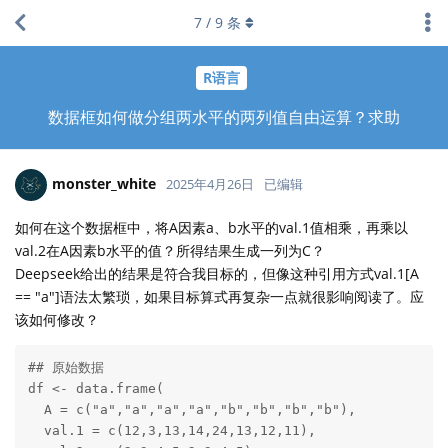
7
/
9
条
R语言
数据框如何做分组两水平的两列值自由运算？求助
monster_white
2025年4月26日
已编辑
如何在这个数据框中，将A因素a、b水平的val.1值相乘，再乘以
val.2在A因素b水平的值？所得结果生成一列为C？
Deepseek给出的结果是符合我目标的，但像这种引用方式val.1[A
== "a"]语法太繁琐，如果目标算式再复杂一点就很影响阅读了。应
该如何修改？
## 原始数据

df <- data.frame(

  A = c("a","a","a","a","b","b","b","b"),

  val.1 = c(12,3,13,14,24,13,12,11),
