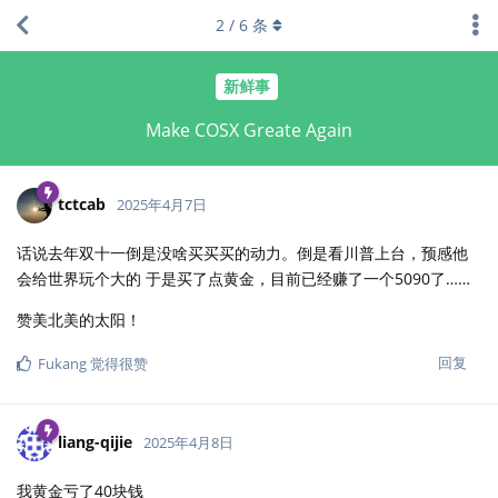
2
/
6
条
新鲜事
Make COSX Greate Again
tctcab
2025年4月7日
话说去年双十一倒是没啥买买买的动力。倒是看川普上台，预感他
会给世界玩个大的 于是买了点黄金，目前已经赚了一个5090了……
赞美北美的太阳！
回复
Fukang
觉得很赞
liang-qijie
2025年4月8日
我黄金亏了40块钱