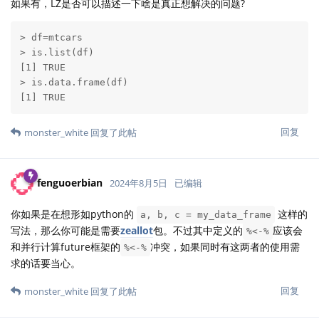
如果有，LZ是否可以描述一下啥是真正想解决的问题?
> df=mtcars

> is.list(df)

[1] TRUE

> is.data.frame(df)

[1] TRUE
回复
monster_white
回复了此帖
fenguoerbian
2024年8月5日
已编辑
你如果是在想形如python的
这样的
a, b, c = my_data_frame
写法，那么你可能是需要
zeallot
包。不过其中定义的
应该会
%<-%
和并行计算future框架的
冲突，如果同时有这两者的使用需
%<-%
求的话要当心。
回复
monster_white
回复了此帖