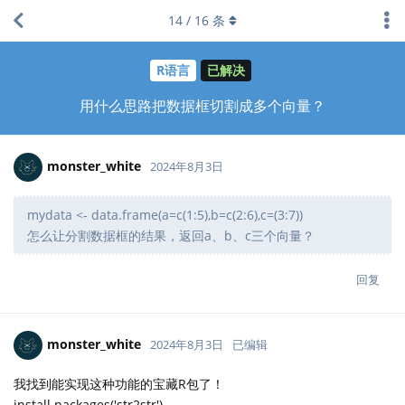
14
/
16
条
R语言
已解决
用什么思路把数据框切割成多个向量？
monster_white
2024年8月3日
mydata <- data.frame(a=c(1:5),b=c(2:6),c=(3:7))
怎么让分割数据框的结果，返回a、b、c三个向量？
回复
monster_white
2024年8月3日
已编辑
我找到能实现这种功能的宝藏R包了！
install.packages('str2str')