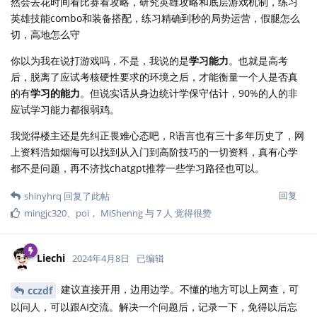
然会去花时间看比赛看攻略，研究英雄攻略和底层游戏机制，练习
英雄技能combo和装备搭配，练习精确到秒的局势运营，假腿怎么
切，高地怎么守
你以为我在说打游戏吗，不是，我说的是
学习能力
。也就是高考
后，脱离了应试考核硬性要求的环境之后，才能衡量一个人是否真
的有
学习的能力
。但说实话从身边统计学保守估计，90%的人的非
应试学习能力都很弱鸡。
我觉得楼主还是先纠正畏难心态吧，R语言也有三十多年历史了，网
上资料浩如烟海可以找到从入门到高阶技巧的一切资料，真有心学
都不是问题，再不济找chatgpt推荐一些学习路径也可以。
回复
shinyhrq
回复了此帖
mingjc320
、
poi
，
MiShenng
与
7
人
觉得很赞
Liechi
2024年4月8日
已编辑
建议直接开用，边用边学。不懂的地方可以上网查，可
cczdf
以问人，可以跟AI交流。解决一个问题后，记录一下，免得以后忘