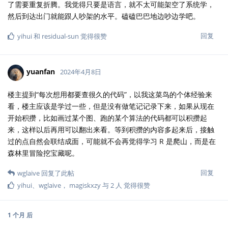
了需要重复折腾。我觉得只要是语言，就不太可能架空了系统学，
然后到达出门就能跟人吵架的水平。磕磕巴巴地边吵边学吧。
回复
yihui
和
residual-sun
觉得很赞
yuanfan
2024年4月8日
楼主提到“每次想用都要查很久的代码”，以我这菜鸟的个体经验来
看，楼主应该是学过一些，但是没有做笔记记录下来，如果从现在
开始积攒，比如画过某个图、跑的某个算法的代码都可以积攒起
来，这样以后再用可以翻出来看。等到积攒的内容多起来后，接触
过的点自然会联结成面，可能就不会再觉得学习 R 是爬山，而是在
森林里冒险挖宝藏呢。
回复
wglaive
回复了此帖
yihui
、
wglaive
，
magiskxzy
与
2
人
觉得很赞
1 个月
后