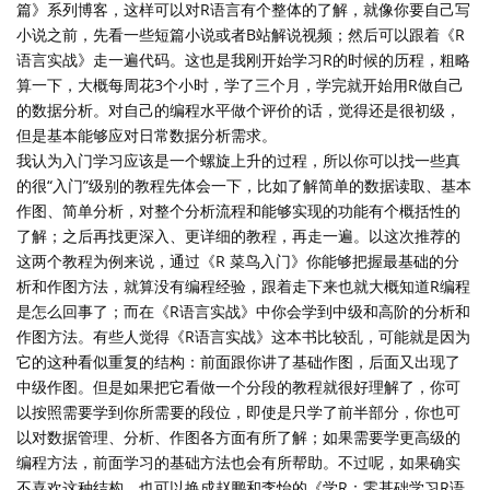
篇》系列博客，这样可以对R语言有个整体的了解，就像你要自己写
小说之前，先看一些短篇小说或者B站解说视频；然后可以跟着《R
语言实战》走一遍代码。这也是我刚开始学习R的时候的历程，粗略
算一下，大概每周花3个小时，学了三个月，学完就开始用R做自己
的数据分析。对自己的编程水平做个评价的话，觉得还是很初级，
但是基本能够应对日常数据分析需求。
我认为入门学习应该是一个螺旋上升的过程，所以你可以找一些真
的很“入门”级别的教程先体会一下，比如了解简单的数据读取、基本
作图、简单分析，对整个分析流程和能够实现的功能有个概括性的
了解；之后再找更深入、更详细的教程，再走一遍。以这次推荐的
这两个教程为例来说，通过《R 菜鸟入门》你能够把握最基础的分
析和作图方法，就算没有编程经验，跟着走下来也就大概知道R编程
是怎么回事了；而在《R语言实战》中你会学到中级和高阶的分析和
作图方法。有些人觉得《R语言实战》这本书比较乱，可能就是因为
它的这种看似重复的结构：前面跟你讲了基础作图，后面又出现了
中级作图。但是如果把它看做一个分段的教程就很好理解了，你可
以按照需要学到你所需要的段位，即使是只学了前半部分，你也可
以对数据管理、分析、作图各方面有所了解；如果需要学更高级的
编程方法，前面学习的基础方法也会有所帮助。不过呢，如果确实
不喜欢这种结构，也可以换成赵鹏和李怡的《学R：零基础学习R语