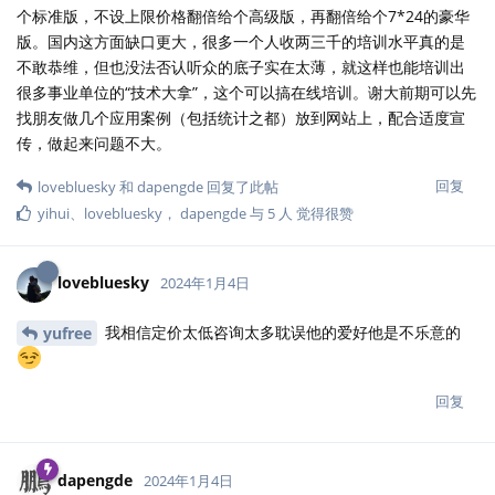
个标准版，不设上限价格翻倍给个高级版，再翻倍给个7*24的豪华
版。国内这方面缺口更大，很多一个人收两三千的培训水平真的是
不敢恭维，但也没法否认听众的底子实在太薄，就这样也能培训出
很多事业单位的“技术大拿”，这个可以搞在线培训。谢大前期可以先
找朋友做几个应用案例（包括统计之都）放到网站上，配合适度宣
传，做起来问题不大。
回复
lovebluesky
和
dapengde
回复了此帖
yihui
、
lovebluesky
，
dapengde
与
5
人
觉得很赞
lovebluesky
2024年1月4日
我相信定价太低咨询太多耽误他的爱好他是不乐意的
yufree
回复
dapengde
2024年1月4日