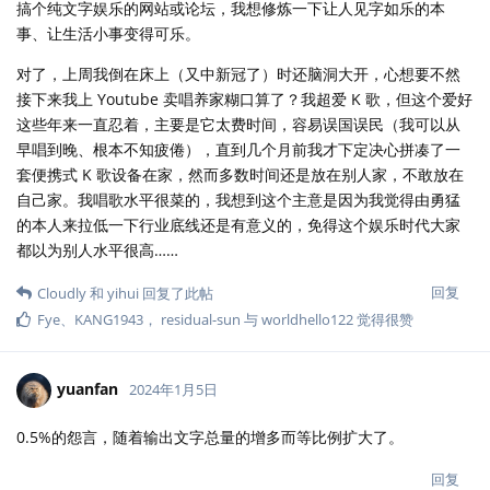
搞个纯文字娱乐的网站或论坛，我想修炼一下让人见字如乐的本
事、让生活小事变得可乐。
对了，上周我倒在床上（又中新冠了）时还脑洞大开，心想要不然
接下来我上 Youtube 卖唱养家糊口算了？我超爱 K 歌，但这个爱好
这些年来一直忍着，主要是它太费时间，容易误国误民（我可以从
早唱到晚、根本不知疲倦），直到几个月前我才下定决心拼凑了一
套便携式 K 歌设备在家，然而多数时间还是放在别人家，不敢放在
自己家。我唱歌水平很菜的，我想到这个主意是因为我觉得由勇猛
的本人来拉低一下行业底线还是有意义的，免得这个娱乐时代大家
都以为别人水平很高……
回复
Cloudly
和
yihui
回复了此帖
Fye
、
KANG1943
，
residual-sun
与
worldhello122
觉得很赞
yuanfan
2024年1月5日
0.5%的怨言，随着输出文字总量的增多而等比例扩大了。
回复