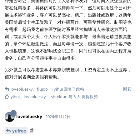
种走公对公，美国虽然对打工人各种不友好，但对商人跟企业家的
潜在优惠很多，具体的可以找律师问一下。然后可以用这个公司开
展技术咨询业务，客户可以是高校、药厂、出版社或政府，这两年
美国博后博士生工资涨了，对科研写作、可重复性研究、制图等也
有需求，起码我之前在医学院时系里经常掏钱请人来做这方面培
训，或者掏个大头，个人出个零头就能参与，最离谱还请过教冥想
的，拿个钵边敲边做法，而且每年请一次，感觉吃定几十个客户收
入也很稳定。这也不影响找全职工作，同时也可以在国内远程开展
业务，自己有公司很多事会自由很多。
另外就是可以考虑去学术界兼职或挂职，工资肯定是比不上业界，
但对开展咨询业务很有帮助。
回复
lovebluesky
、
flujoo
与
yihui
回复了此帖
yihui
、
lovebluesky
，
shrektan
与
6
人
觉得很赞
lovebluesky
2024年1月2日
善
yufree