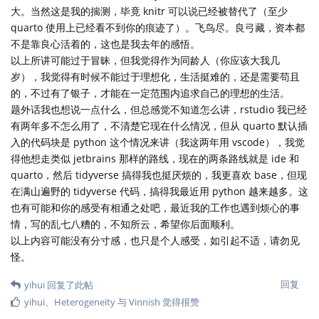
大。当然这是我的揣测，毕竟 knitr 可以说已经被替代了（至少
quarto 使用上已经看不到你的痕迹了）。飞鸟尽。良弓藏，资本都
不是靠良心活着的，这也是我去年的感悟。
以上所讲可能过于冒昧，但我觉得作为同龄人（你应该大我几
岁），我觉得有时候不能过于理想化，生活挺难的，还是需要苟且
的，不过有了银子，才能在一定范围内追求自己的理想的生活。
题外话我也想说一点什么，但总感觉不知道怎么讲，rstudio 我已经
有两年多不怎么用了，不清楚它现在什么情况，但从 quarto 默认插
入的代码块是 python 这个情况来讲（我这两年用 vscode），我觉
得他想走类似 jetbrains 那样的路线，现在的两条路线就是 ide 和
quarto，然后 tidyverse 搞得我也挺厌烦的，我更喜欢 base，但现
在满山遍野的 tidyverse 代码，搞得我最近用 python 越来越多。这
也有可能和你的感受有相通之处吧，最近我的工作也遇到烦心的事
情，写的乱七八糟的，不知所云，希望你后面顺利。
以上内容可能没有分寸感，也只是个人感受，如引起不适，请勿见
怪。
回复
yihui
回复了此帖
yihui
、
Heterogeneity
与
Vinnish
觉得很赞