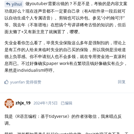
做youtuber需要出镜的？不是不是，考验的是内容文案
yihui
功底好么？现在连声音都不一定要自己录（有AI软件录一段后就可
以自动生成个人专属语音）。剪辑也可以外包。参见“小约翰可汗”
等。我去年（不靠谱地）在想搞个号讲讲稀奇古怪的知识的，但后
面太懒了+又有新主意了就搁置了，嘤嘤。
失业金看你怎么看了，毕竟失业保险这么多年是强制扣的，理论上
是有工作的人给未来临时失业的自己买的保险，所以我倒是没啥道
德上负罪感。你不申请别人也不会多领，就在专用资金池一直滚利
息而已。不过好像确实paper work有点繁琐且钱好像确实有点少，
果然是individualism哼哼。
回复
yuanfan
觉得很赞
zhjx_19
2024年1月5日
已编辑
我是《R语言编程：基于tidyverse》的作者张敬信，我来唱点反
调。