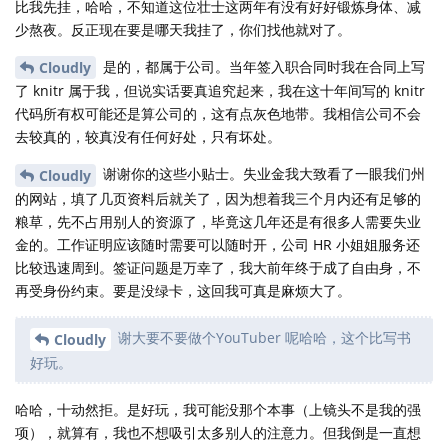
比我先挂，哈哈，不知道这位壮士这两年有没有好好锻炼身体、减
少熬夜。反正现在要是哪天我挂了，你们找他就对了。
是的，都属于公司。当年签入职合同时我在合同上写
Cloudly
了 knitr 属于我，但说实话要真追究起来，我在这十年间写的 knitr
代码所有权可能还是算公司的，这有点灰色地带。我相信公司不会
去较真的，较真没有任何好处，只有坏处。
谢谢你的这些小贴士。失业金我大致看了一眼我们州
Cloudly
的网站，填了几页资料后就关了，因为想着我三个月内还有足够的
粮草，先不占用别人的资源了，毕竟这几年还是有很多人需要失业
金的。工作证明应该随时需要可以随时开，公司 HR 小姐姐服务还
比较迅速周到。签证问题是万幸了，我大前年终于成了自由身，不
再受身份约束。要是没绿卡，这回我可真是麻烦大了。
谢大要不要做个YouTuber 呢哈哈，这个比写书
Cloudly
好玩。
哈哈，十动然拒。是好玩，我可能没那个本事（上镜头不是我的强
项），就算有，我也不想吸引太多别人的注意力。但我倒是一直想