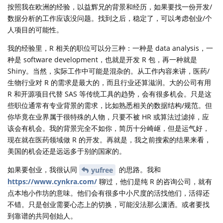
按照我在欧洲的经验，以益辉兄的背景和经历，如果要找一份开发/
数据分析的工作应该没问题。找到之后，稳定了，可以考虑创业/个
人项目的可能性。
我的经验里，R 相关的职位可以分三种：一种是 data analysis，一
种是 software development，也就是开发 R 包，再一种就是
Shiny。当然，实际工作中可能是混杂的。从工作内容来讲，医药/
生物行业对 R 的需求是最大的，而且行业还算滋润。大的公司有用
R 和开源项目代替 SAS 等传统工具的趋势，会有很多机会。只是这
些职位通常有专业背景的需求，比如熟悉相关的数据结构/规范。但
你毕竟在业界属于很特殊的人物，只要不被 HR 或算法过滤掉，应
该会有机会。我的背景完全不如你，简历十分崎岖，但是运气好，
现在就在医药领域做 R 的开发。再就是，我之前搜索的结果来看，
美国的机会还是远远多于别的国家的。
如果要创业，我很认同
的思路。我和
yufree
https://www.cynkra.com/
聊过，他们是纯 R 的咨询公司，就有
点本地小作坊的意味。他们会有很多中小尺度的活找他们，活得还
不错。只是创业需要心态上的切换，可能没法那么潇洒。或者要找
到靠谱的共同创始人。