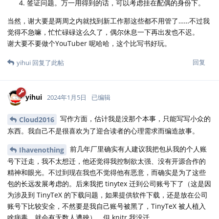
签证问题。万一用得到的话，可以考虑挂在配偶的身份下。
当然，谢大要是两周之内就找到新工作那这些都不用管了……不过我
觉得不急嘛，忙忙碌碌这么久了，偶尔休息一下再出发也不迟。
谢大要不要做个YouTuber 呢哈哈，这个比写书好玩。
回复
yihui
回复了此帖
yihui
2024年1月5日
已编辑
写作方面，估计我是没那个本事，只能写写小众的
Cloud2016
东西。我自己不是很喜欢为了迎合读者的心理需求而编造故事。
前几年厂里确实有人建议我把包从我的个人账
Ihavenothing
号下迁走，我不太想迁，他还觉得我控制欲太强、没有开源合作的
精神和眼光。不过到现在我也不觉得他有恶意，而确实是为了这些
包的长远发展考虑的。后来我把 tinytex 迁到公司账号下了（这是因
为涉及到 TinyTeX 的下载问题，如果提供软件下载，还是放在公司
账号下比较安全，不然要是我自己账号被黑了，TinyTeX 被人植入
啥病毒，就会有无数人遭殃），但 knitr 我没迁。