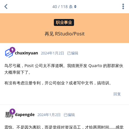
40
/
118
条
职业事业
再见 RStudio/Posit
chuxinyuan
2024年1月2日
已编辑
鸟尽弓藏，Posit 公司太不厚道啊。我猜测开发 Quarto 的那群家伙
大概率留下了。
有没有考虑注册专利，开公司创业？或者写中文书，搞培训。
回复
dapengde
2024年1月2日
已编辑
震惊。不是因为离职，而是觉得对资深员工，才给两周时间……感觉