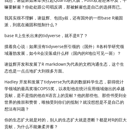
我想，谢益辉如果牵头扛起Quarto的大旗，Posit欢迎还来不及，干
嘛要解雇？你处处跟公司唱反调，那被解雇也是自己的选择而已。
我其实很不理解，谢益辉、包括y叔，还有国外的一些base R顽固
派，到底在顽固和抵制什么？
base R上生长出来的tidyverse，就不是R了？
摸着良心说：如果没有tidyverse所引领的（国外）R各科学研究领
域蓬勃发展，如今R会没落成什么样（国内的R地位可见一斑）？
谢益辉开发和发展了R markdown为代表的文档沟通生态，这个生
态也是一点点地扩大到很多方面。
Hadley 开发和发展了tidyverse为代表的数据科学生态，获得统计
学领域的最高奖项COPSS奖，以表彰他在统计应用领域做出的卓越
贡献，是不是指的他在R语言上的贡献？他的那些包、那些书受到全
世界的推崇和赞誉，唯独受到你们的抵制？就没想想是不是自己的
想法有问题？
你的生态扩大就是对的，别人的生态扩大就是垄断？都是对R的巨大
贡献，为什么不能兼柔并蓄？