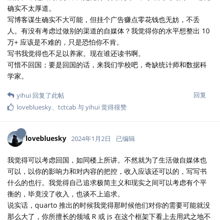
确实不太厚道。
写博客谋生确实不大可能，但挂个广告赚点零花钱也无妨，不丢
人。有没有考虑过做别的渠道的自媒体？我觉得你的水平想整出 10
万+ 应该是不难的，只是恐怕你不肯。
写书我觉得也不足以养家。现在谁还读书啊。
可惜不回国；要是回国的话，来我们学校吧，奇缺统计师和数据科
学家。
回复
yihui
回复了此帖
lovebluesky
、
tctcab
与
yihui
觉得很赞
lovebluesky
2024年1月2日
已编辑
我觉得可以考虑回国，如同楼上所讲。不然就为了生活做自媒体也
可以，以你的影响力和对内容的把控，收入应该还可以的，写写书
什么的也行。我觉得自己追求极简主义和现实之间可以考虑有个平
衡的，毕竟没了收入，也谈不上追求。
说实话，quarto 推出的时候我觉得那时候他们对你的需要可能就没
那么大了，你所擅长的领域 R 或 js 在这个框架下看上去用武之地不