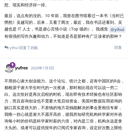
想、现实和经济排一排。
最后，说点有的没的。10 年前，我曾在图书馆看过一本书《当时已
惘然》吴越写的，后来，又看了两次，最近，我在书店还看到。吴
越也是 IT 人士，书是虐心言情小说（Top 级的）。我感觉
@yihui
有很强的写作兴趣和动力，不知道是否是那种有广泛读者的那种？
回复
yihui
回复了此帖
yufree
2024年1月3日
不用担心谢大创业能力。这个论坛、统计之都，还有中国区的R会，
都根源于谢大学生时代的一次夜谈，那时相比现在可以说一穷二
白。这次恰好是再次启程的时机，现在即有技术经验也有社区影响
力，而且咨询创业也不需要大笔启动资金。美国对数据应用咨询的
缺口其实是很大的，不差钱的地方花钱能解决的事会更相信专家，
我唯一担心就是谢大不愿开高价，据我所知研究机构科学家对外咨
询每小时的价码是科学家时薪的六倍，对内是三倍，机构永远是拿
大头的。或者可以提供按年的订阅式专家咨询，设定好次数上限给