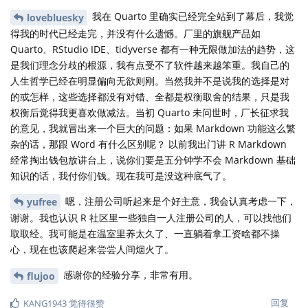
我在 Quarto 里确实已经完全站到了幕后，我觉
lovebluesky
得我的时代已经走完，并没有什么遗憾。厂里的旗舰产品如
Quarto、RStudio IDE、tidyverse 都有一种无限做加法的趋势，这
是我们理念分歧的根源，我有点受不了软件越来越笨重。我自己的
人生哲学已经在明显偏向无欲则刚。当然我并不是说我的选择是对
的或怎样，这些选择都没有对错、全都是权衡取舍的结果，只是我
权衡后觉得我更喜欢做减法。当初 Quarto 未问世时，厂长征求我
的意见，我就冒出来一个巨大的问题：如果 Markdown 功能这么繁
杂的话，那跟 Word 有什么区别呢？ 以前我出门讲 R Markdown
经常掏出钱包放讲台上，说你们要是五分钟学不会 Markdown 基础
知识的话，我付你们钱。现在我可是没这种底气了。
嗯，注册公司听起来是个好主意，我会认真考虑一下，
yufree
谢谢。我也认识 R 社区里一些独自一人注册公司的人，可以找他们
取取经。我可能是在温室里养太久了、一直躺着拿工资啥都不操
心，现在也该爬起来尝尝人间烟火了。
感谢你的经验分享，非常有用。
flujoo
回复
KANG1943
觉得很赞