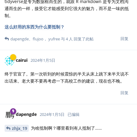
tidyverse是专为数据框而生的，就跟 R markdown 是专为文档沟
通而生的一样，接受它才能感受到它强大的魅力，而不是一味的抵
制。
这么好用的东西为什么要抵制？
回复
dapengde
、
flujoo
，
yufree
与
4
人
回复了此帖
cairui
2024年1月5日
终于官宣了。第一次听到的时候震惊的半天从床上跳下来半天说不
出话来。老大要不要再考虑一下高校工作的建议，现在也不晚。
回复
dapengde
2024年1月5日
已编辑
为啥抵制啊？哪里看到有人抵制了……
zhjx_19