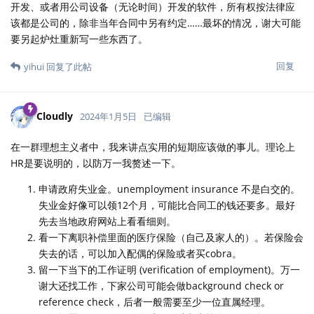
开发、或者用公司设备（无论时间）开发的软件，所有权按法律应
该都是公司的，除非当年合同中另有约定……最坏的情况，谢大可能
要另起炉灶重新写一些东西了。
回复
yihui
回复了此帖
Cloudly
2024年1月5日
已编辑
在一群理想主义者中，我来讲点实用的短期应该做的事儿。理论上
HR是要说明的，以防万一我赘述一下。
申请政府失业金。unemployment insurance 不是白交的。
失业金好像可以领12个月，可能比合同工的钱还要多。最好
先去当地政府网站上看看细则。
看一下离职补偿里面的医疗保险（自己及家人的）。若保险会
失去的话，可以加入配偶的保险或者买cobra。
留一下当下的工作证明 (verification of employment)。万一
谢大还找工作，下家公司可能会做background check or
reference check，后者一般需要至少一位直属经理。