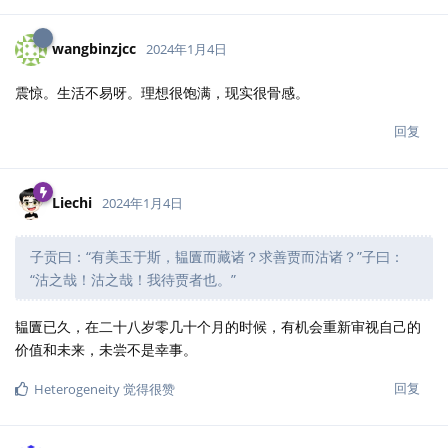
wangbinzjcc
2024年1月4日
震惊。生活不易呀。理想很饱满，现实很骨感。
回复
Liechi
2024年1月4日
子贡曰：“有美玉于斯，韫匵而藏诸？求善贾而沽诸？”子曰：
“沽之哉！沽之哉！我待贾者也。”
韫匵已久，在二十八岁零几十个月的时候，有机会重新审视自己的
价值和未来，未尝不是幸事。
回复
Heterogeneity
觉得很赞