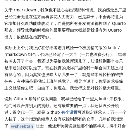
关于 rmarkdown，我倒也不担心会出现那种情况。我的感觉是厂里
已经完全无意在这方面再多花人力财力，已是弃子，不会再特意为
它增加什么新功能或改动了，而是把所有开发资源都押到了 Quarto
那边。领导裁我的时候给的最重要理由大概就是我没有为 Quarto
出力，依然还在抱残守缺。
实际上上个月我正好在仔细考虑并试验一个极度精简版的 knitr /
rmarkdown 组合，代码已经写了一大半（一共也没多少行），结果
被叫去开了个会，我还以为要给我派新活儿了，却没想到那个会只
是来通知我可以走了。现在我真的觉得厂里给我一年合同工还是很
有良心的，因为其实也没啥大活儿要干了，就是些零碎轻松的维护
任务，有种喝茶看报纸上班的感觉了。领导也说了，你要追求极简
主义就随你去吧，自由了，你现在。我觉得这是对我的极大尊重。
说到 Github 账号和权限问题，我早已经给了一些人 knitr 库权限，
他们可以合并别人的贡献。还有最重要的一点，我还从没公开说
过，得交代一下，就是 Github
有个设置
可以指定继承人；万一一个
人挂了，这个指定的继承人会有权控制所有的仓库。几年前我指定
了
壮士，他还开玩笑说就他那个油腻样儿，搞不好会
@shrektan