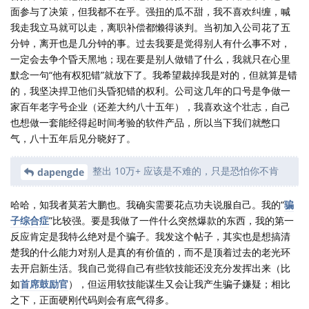
面参与了决策，但我都不在乎。强扭的瓜不甜，我不喜欢纠缠，喊
我走我立马就可以走，离职补偿都懒得谈判。当初加入公司花了五
分钟，离开也是几分钟的事。过去我要是觉得别人有什么事不对，
一定会去争个昏天黑地；现在要是别人做错了什么，我就只在心里
默念一句“他有权犯错”就放下了。我希望裁掉我是对的，但就算是错
的，我坚决捍卫他们头昏犯错的权利。公司这几年的口号是争做一
家百年老字号企业（还差大约八十五年），我喜欢这个壮志，自己
也想做一套能经得起时间考验的软件产品，所以当下我们就憋口
气，八十五年后见分晓好了。
整出 10万+ 应该是不难的，只是恐怕你不肯
dapengde
哈哈，知我者莫若大鹏也。我确实需要花点功夫说服自己。我的“
骗
子综合症
”比较强。要是我做了一件什么突然爆款的东西，我的第一
反应肯定是我特么绝对是个骗子。我发这个帖子，其实也是想搞清
楚我的什么能力对别人是真的有价值的，而不是顶着过去的老光环
去开启新生活。我自己觉得自己有些软技能还没充分发挥出来（比
如
首席鼓励官
），但运用软技能谋生又会让我产生骗子嫌疑；相比
之下，正面硬刚代码则会有底气得多。