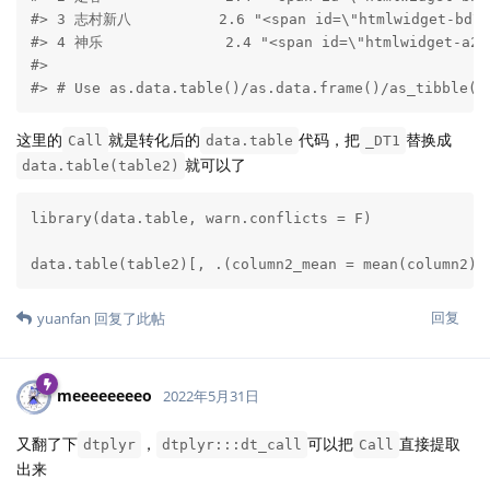
#> 3 志村新八          2.6 "<span id=\"htmlwidget-bd77…
#> 4 神乐              2.4 "<span id=\"htmlwidget-a271
#> 

#> # Use as.data.table()/as.data.frame()/as_tibble()
这里的
就是转化后的
代码，把
替换成
Call
data.table
_DT1
就可以了
data.table(table2)
library(data.table, warn.conflicts = F)

data.table(table2)[, .(column2_mean = mean(column2),
回复
yuanfan
回复了此帖
meeeeeeeeo
2022年5月31日
又翻了下
，
可以把
直接提取
dtplyr
dtplyr:::dt_call
Call
出来