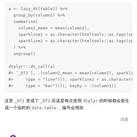
a <- lazy_dt(table2) %>%

  group_by(column1) %>%

  summarise(

    column2_mean = mean(column2),

    sparkline1 = as.character(htmltools::as.tags(spar
    sparkline2 = as.character(htmltools::as.tags(spar
  ) %>% 

  ungroup()

dtplyr:::dt_call(a)

#> `_DT2`[, .(column2_mean = mean(column2), sparkline
#>     type = "line"))), sparkline2 = as.character(ht
#>     type = "bar")))), keyby = .(column1)]
这里
变成了
应该是每次使用
的时候都会新生
_DT1
_DT2
dtplyr
成一个临时的
，编号会增加
data.table
回复