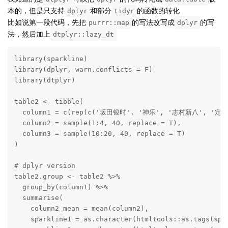
本的，但是只支持
和部分
的函数的转化
dplyr
tidyr
比如说第一段代码，先把
的写法改写成
的写
purrr::map
dplyr
法，然后加上
dtplyr::lazy_dt
library(sparkline)

library(dplyr, warn.conflicts = F)

library(dtplyr)

table2 <- tibble(

  column1 = c(rep(c('坂田银时', '神乐', '志村新八', '定春' 
  column2 = sample(1:4, 40, replace = T),

  column3 = sample(10:20, 40, replace = T)

)

# dplyr version

table2.group <- table2 %>%

  group_by(column1) %>%

  summarise(

    column2_mean = mean(column2),

    sparkline1 = as.character(htmltools::as.tags(spar