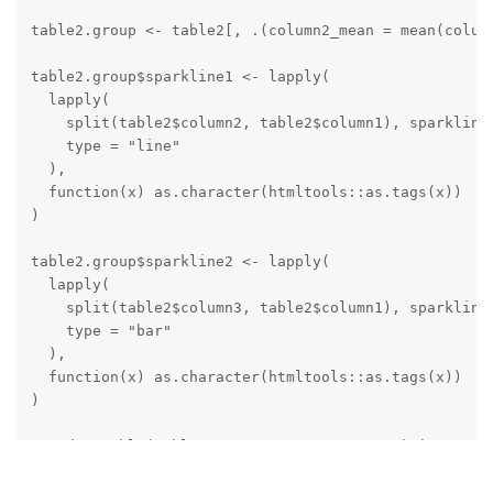
table2.group <- table2[, .(column2_mean = mean(column
table2.group$sparkline1 <- lapply(

  lapply(

    split(table2$column2, table2$column1), sparkline,
    type = "line"

  ),

  function(x) as.character(htmltools::as.tags(x))

)

table2.group$sparkline2 <- lapply(

  lapply(

    split(table2$column3, table2$column1), sparkline,
    type = "bar"

  ),

  function(x) as.character(htmltools::as.tags(x))

)

DT::datatable(table2.group, escape = FALSE) |>

  spk_add_deps()