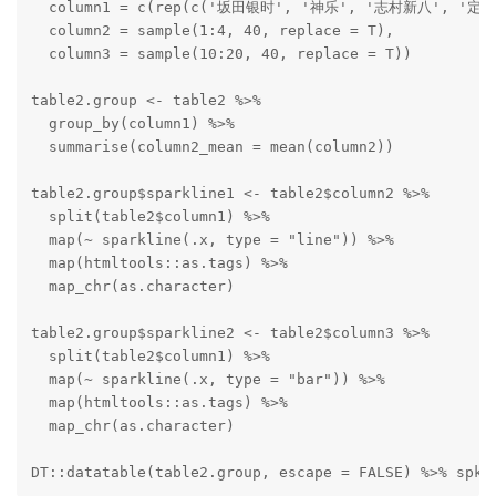
  column1 = c(rep(c('坂田银时', '神乐', '志村新八', '定春' 
  column2 = sample(1:4, 40, replace = T),

  column3 = sample(10:20, 40, replace = T))

table2.group <- table2 %>%

  group_by(column1) %>%

  summarise(column2_mean = mean(column2))

table2.group$sparkline1 <- table2$column2 %>%

  split(table2$column1) %>%

  map(~ sparkline(.x, type = "line")) %>%

  map(htmltools::as.tags) %>%

  map_chr(as.character)

table2.group$sparkline2 <- table2$column3 %>%

  split(table2$column1) %>%

  map(~ sparkline(.x, type = "bar")) %>%

  map(htmltools::as.tags) %>%

  map_chr(as.character)

DT::datatable(table2.group, escape = FALSE) %>% spk_