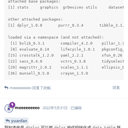
attached base packages:

[1] stats     graphics  grDevices utils     datasets 
other attached packages:

[1] dplyr_1.0.8       purrr_0.3.4       tibble_3.1.6 
loaded via a namespace (and not attached):

 [1] bslib_0.3.1       compiler_4.2.0    pillar_1.7.
 [8] evaluate_0.14     lifecycle_1.0.1   pkgconfig_2
[15] crosstalk_1.2.0   yaml_2.2.1        xfun_0.26  
[22] sass_0.4.0        vctrs_0.3.8       tidyselect_
[29] magrittr_2.0.2    scales_1.1.1      ellipsis_0.
[36] munsell_0.5.0     crayon_1.5.0  
回复
meeeeeeeeo
回复了此帖
meeeeeeeeo
2022年5月31日
已编辑
yuanfan
我知道的是
可以把
的代码转化成
版
dtplyr
dplyr
data.table