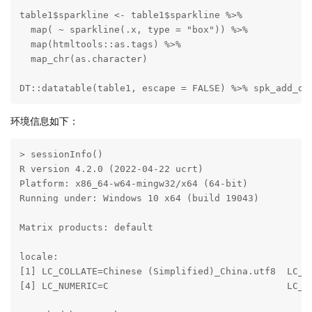
table1$sparkline <- table1$sparkline %>%

  map( ~ sparkline(.x, type = "box")) %>%

  map(htmltools::as.tags) %>%

  map_chr(as.character)

DT::datatable(table1, escape = FALSE) %>% spk_add_de
环境信息如下：
> sessionInfo()

R version 4.2.0 (2022-04-22 ucrt)

Platform: x86_64-w64-mingw32/x64 (64-bit)

Running under: Windows 10 x64 (build 19043)

Matrix products: default

locale:

[1] LC_COLLATE=Chinese (Simplified)_China.utf8  LC_C
[4] LC_NUMERIC=C                                LC_TI