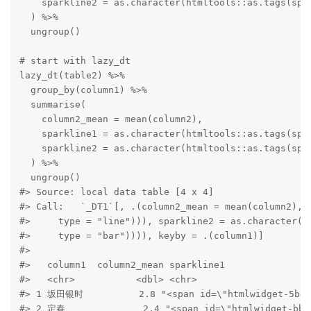
    sparkline2 = as.character(htmltools::as.tags(spar
  ) %>% 

  ungroup()

# start with lazy_dt

lazy_dt(table2) %>%

  group_by(column1) %>%

  summarise(

    column2_mean = mean(column2),

    sparkline1 = as.character(htmltools::as.tags(spar
    sparkline2 = as.character(htmltools::as.tags(spar
  ) %>% 

  ungroup()

#> Source: local data table [4 x 4]

#> Call:   `_DT1`[, .(column2_mean = mean(column2), s
#>     type = "line"))), sparkline2 = as.character(ht
#>     type = "bar")))), keyby = .(column1)]

#> 

#>   column1  column2_mean sparkline1                
#>   <chr>           <dbl> <chr>                     
#> 1 坂田银时          2.8 "<span id=\"htmlwidget-5b49…
#> 2 定春              2.4 "<span id=\"htmlwidget-bbb6