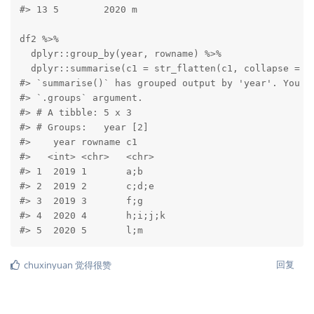
#> 13 5        2020 m

df2 %>% 

  dplyr::group_by(year, rowname) %>% 

  dplyr::summarise(c1 = str_flatten(c1, collapse = ";
#> `summarise()` has grouped output by 'year'. You ca
#> `.groups` argument.

#> # A tibble: 5 x 3

#> # Groups:   year [2]

#>    year rowname c1     

#>   <int> <chr>   <chr>  

#> 1  2019 1       a;b    

#> 2  2019 2       c;d;e  

#> 3  2019 3       f;g    

#> 4  2020 4       h;i;j;k

#> 5  2020 5       l;m
回复
chuxinyuan
觉得很赞
3 个月
后