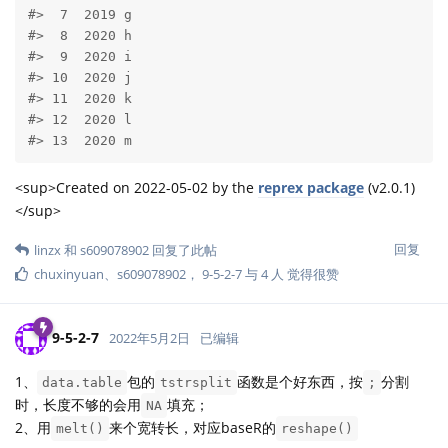
#>  7  2019 g    

#>  8  2020 h    

#>  9  2020 i    

#> 10  2020 j    

#> 11  2020 k    

#> 12  2020 l    

#> 13  2020 m
<sup>Created on 2022-05-02 by the
reprex package
(v2.0.1)
</sup>
回复
linzx
和
s609078902
回复了此帖
chuxinyuan
、
s609078902
，
9-5-2-7
与
4
人
觉得很赞
9-5-2-7
2022年5月2日
已编辑
1、
包的
函数是个好东西，按
分割
data.table
tstrsplit
;
时，长度不够的会用
填充；
NA
2、用
来个宽转长，对应baseR的
melt()
reshape()