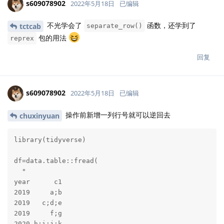
s609078902
2022年5月18日
已编辑
不光学会了
函数，还学到了
tctcab
separate_row()
包的用法
reprex
回复
s609078902
2022年5月18日
已编辑
操作前新增一列行号就可以逆回去
chuxinyuan
library(tidyverse)

df=data.table::fread(

  "

year      c1

2019     a;b

2019   c;d;e

2019     f;g

2020 h;i;j;k
