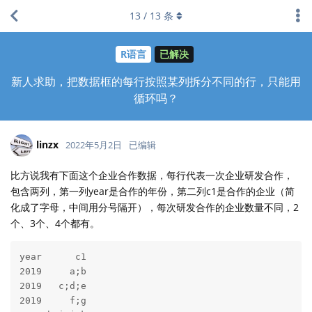
13
/
13
条
R语言
已解决
新人求助，把数据框的每行按照某列拆分不同的行，只能用
循环吗？
linzx
2022年5月2日
已编辑
比方说我有下面这个企业合作数据，每行代表一次企业研发合作，
包含两列，第一列year是合作的年份，第二列c1是合作的企业（简
化成了字母，中间用分号隔开），每次研发合作的企业数量不同，2
个、3个、4个都有。
year      c1

2019     a;b

2019   c;d;e

2019     f;g
