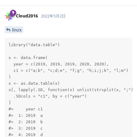
Cloud2016
2022年5月2日
linzx
library("data.table")

x <- data.frame(

  year = c(2019, 2019, 2019, 2020, 2020),

  c1 = c("a;b", "c;d;e", "f;g", "h;i;j;k", "l;m")

)

x <- as.data.table(x)

x[, lapply(.SD, function(x) unlist(strsplit(x, ";")))
  .SDcols = "c1", by = c("year")

]

#>     year c1

#>  1: 2019  a

#>  2: 2019  b

#>  3: 2019  c

#>  4: 2019  d
