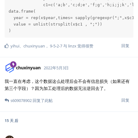
              c1=c('a;b','c;d;e','f;g','h;i;j;k','l;m
data.frame(

  year = rep(x$year,times= sapply(gregexpr(";",x$c1),
  value = unlist(strsplit(x$c1 , ";"))

)
回复
yihui
、
chuxinyuan
，
9-5-2-7
与
linzx
觉得很赞
chuxinyuan
2022年5月3日
我一直在考虑，这个数据这么处理后会不会有信息损失（如果还有
第三个字段）？因为加工处理后的数据无法逆回去了。
回复
s609078902
回复了此帖
15 天
后