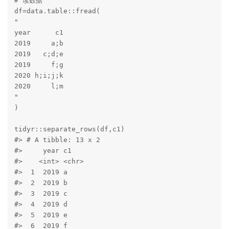
# 读数据

df=data.table::fread(

"

year      c1

2019     a;b

2019   c;d;e

2019     f;g

2020 h;i;j;k

2020     l;m

"

)

tidyr::separate_rows(df,c1)

#> # A tibble: 13 x 2

#>     year c1   

#>    <int> <chr>

#>  1  2019 a    

#>  2  2019 b    

#>  3  2019 c    

#>  4  2019 d    

#>  5  2019 e    

#>  6  2019 f    
