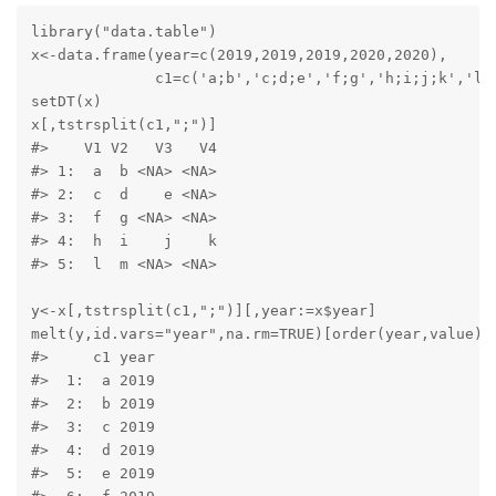
library("data.table")

x<-data.frame(year=c(2019,2019,2019,2020,2020),

              c1=c('a;b','c;d;e','f;g','h;i;j;k','l;m
setDT(x)

x[,tstrsplit(c1,";")]

#>    V1 V2   V3   V4

#> 1:  a  b <NA> <NA>

#> 2:  c  d    e <NA>

#> 3:  f  g <NA> <NA>

#> 4:  h  i    j    k

#> 5:  l  m <NA> <NA>

y<-x[,tstrsplit(c1,";")][,year:=x$year]

melt(y,id.vars="year",na.rm=TRUE)[order(year,value),.
#>     c1 year

#>  1:  a 2019

#>  2:  b 2019

#>  3:  c 2019

#>  4:  d 2019

#>  5:  e 2019
