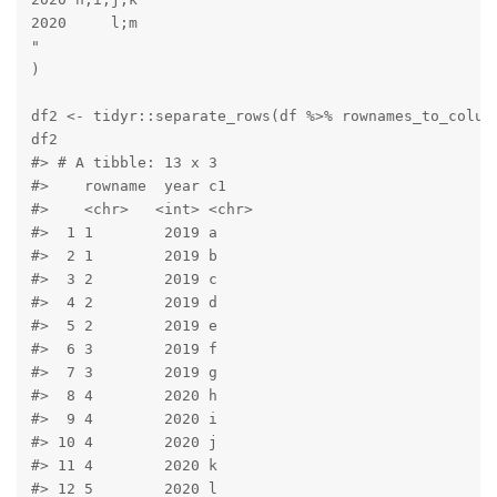
2020     l;m

"

)

df2 <- tidyr::separate_rows(df %>% rownames_to_column
df2

#> # A tibble: 13 x 3

#>    rowname  year c1   

#>    <chr>   <int> <chr>

#>  1 1        2019 a    

#>  2 1        2019 b    

#>  3 2        2019 c    

#>  4 2        2019 d    

#>  5 2        2019 e    

#>  6 3        2019 f    

#>  7 3        2019 g    

#>  8 4        2020 h    

#>  9 4        2020 i    

#> 10 4        2020 j    

#> 11 4        2020 k    

#> 12 5        2020 l    
