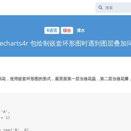
R语言
综合
灌水
 echarts4r 包绘制嵌套环形图时遇到图层叠加
r包来画花，使用嵌套环形图的形式，最里面第一层当做花蕊，第二层当做花瓣
'A',

= 1)

 rep('B', 8),
