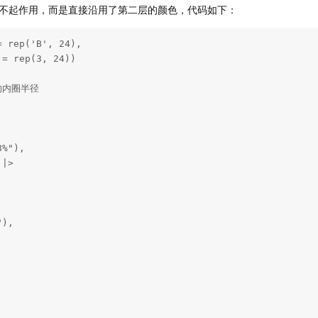
不起作用，而是直接沿用了第二层的颜色，代码如下：
 rep('B', 24),

= rep(3, 24))

内圈半径

%"),

|>

),


