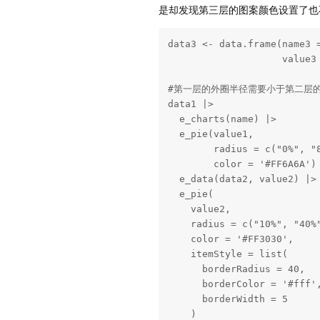
是却发现第三层的图案颜色设置了也
data3 <- data.frame(name3 =
                    value3 
#第一层的外圈半径需要小于第二层的
data1 |>

  e_charts(name) |>

  e_pie(value1,

        radius = c("0%", "8
        color = '#FF6A6A') 
  e_data(data2, value2) |>

  e_pie(

    value2,

    radius = c("10%", "40%"
    color = '#FF3030',

    itemStyle = list(

      borderRadius = 40,

      borderColor = '#fff',
      borderWidth = 5

    )
