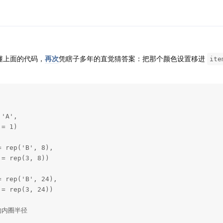
懂上面的代码，
再次
凭瞎子多年的直觉猜答案：把那个颜色设置移进
ite
'A',

= 1)

 rep('B', 8),

= rep(3, 8))

 rep('B', 24),

= rep(3, 24))

内圈半径
