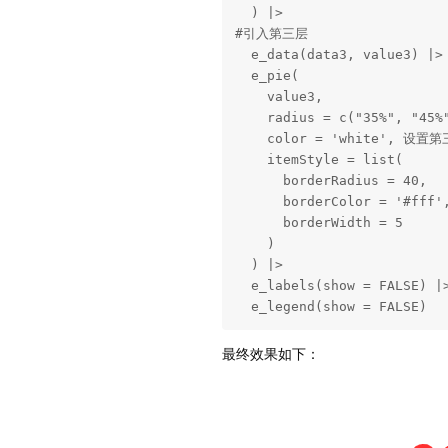
  ) |>

#引入第三层

  e_data(data3, value3) |>

  e_pie(

    value3,

    radius = c("35%", "45%"
    color = 'white', 设置
    itemStyle = list(

      borderRadius = 40,

      borderColor = '#fff',
      borderWidth = 5

    )

  ) |>

  e_labels(show = FALSE) |>
  e_legend(show = FALSE)
最终效果如下：