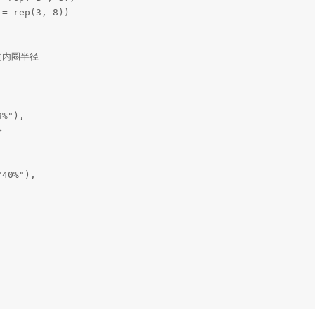
= rep(3, 8))

内圈半径

%"),



40%"),


