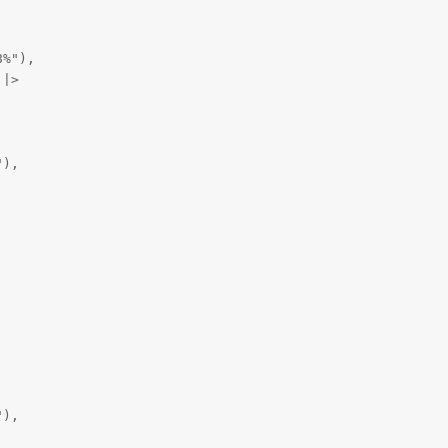
%"),

|>

),



),
