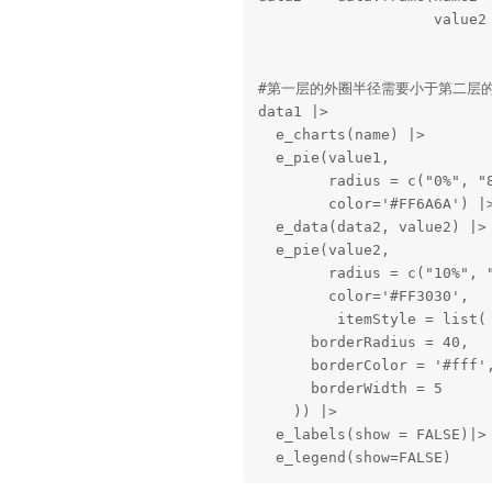
                    value2 
#第一层的外圈半径需要小于第二层的
data1 |>

  e_charts(name) |>

  e_pie(value1,

        radius = c("0%", "8
        color='#FF6A6A') |>
  e_data(data2, value2) |>

  e_pie(value2,

        radius = c("10%", "
        color='#FF3030',

         itemStyle = list(

      borderRadius = 40,

      borderColor = '#fff',
      borderWidth = 5

    )) |>

  e_labels(show = FALSE)|>

  e_legend(show=FALSE)