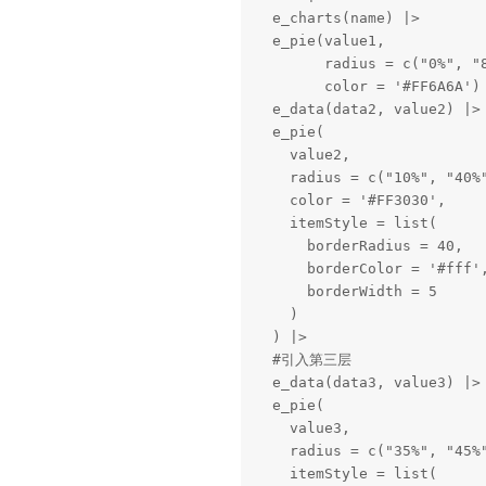
  e_charts(name) |>

  e_pie(value1,

        radius = c("0%", "8
        color = '#FF6A6A') 
  e_data(data2, value2) |>

  e_pie(

    value2,

    radius = c("10%", "40%"
    color = '#FF3030',

    itemStyle = list(

      borderRadius = 40,

      borderColor = '#fff',
      borderWidth = 5

    )

  ) |>

  #引入第三层

  e_data(data3, value3) |>

  e_pie(

    value3,

    radius = c("35%", "45%"
    itemStyle = list(
