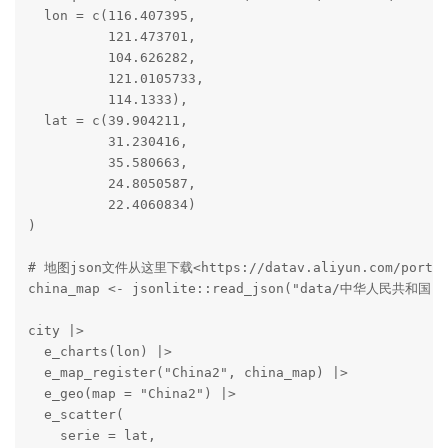
  lon = c(116.407395,

          121.473701,

          104.626282,

          121.0105733,

          114.1333),

  lat = c(39.904211,

          31.230416,

          35.580663,

          24.8050587,

          22.4060834)

)

# 地图json文件从这里下载<https://datav.aliyun.com/portal/s
china_map <- jsonlite::read_json("data/中华人民共和国.js
city |>

  e_charts(lon) |>

  e_map_register("China2", china_map) |>

  e_geo(map = "China2") |>

  e_scatter(

    serie = lat,
