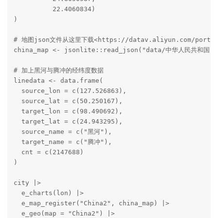
          22.4060834)

)

# 地图json文件从这里下载<https://datav.aliyun.com/portal/s
china_map <- jsonlite::read_json("data/中华人民共和国.js
# 加上黑河与腾冲的经纬度数据

linedata <- data.frame(

  source_lon = c(127.526863),

  source_lat = c(50.250167),

  target_lon = c(98.490692),

  target_lat = c(24.943295),

  source_name = c("黑河"),

  target_name = c("腾冲"),

  cnt = c(2147688)

)

city |>

  e_charts(lon) |>

  e_map_register("China2", china_map) |>

  e_geo(map = "China2") |>
