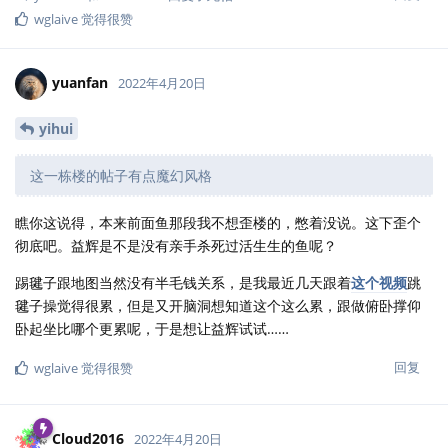
wglaive
觉得很赞
yuanfan
2022年4月20日
yihui
这一栋楼的帖子有点魔幻风格
瞧你这说得，本来前面鱼那段我不想歪楼的，憋着没说。这下歪个
彻底吧。益辉是不是没有亲手杀死过活生生的鱼呢？
踢毽子跟地图当然没有半毛钱关系，是我最近几天跟着
这个视频
跳
毽子操觉得很累，但是又开脑洞想知道这个这么累，跟做俯卧撑仰
卧起坐比哪个更累呢，于是想让益辉试试……
回复
wglaive
觉得很赞
Cloud2016
2022年4月20日