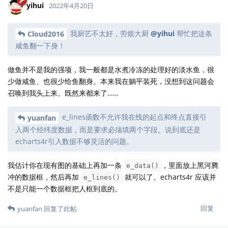
yihui
2022年4月20日
我厨艺不太好，劳烦大厨
@yihui
帮忙把这条
Cloud2016
咸鱼翻一下身！
做鱼并不是我的强项，我一般都是水煮冷冻的处理好的淡水鱼，很
少做咸鱼、也很少给鱼翻身。本来我在躺平装死，没想到这问题会
召唤到我头上来。既然来都来了……
e_lines函数不允许我在线的起点和终点直接引
yuanfan
入两个经纬度数据，而是要求必须填两个字段。说到底还是
echarts4r引入数据不够灵活的问题。
我估计你在现有图的基础上再加一条
，里面放上黑河腾
e_data()
冲的数据框，然后再加
就可以了。echarts4r 应该并
e_lines()
不是只能一个数据框把人框到底的。
回复
yuanfan
回复了此帖