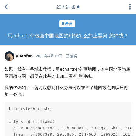
20
/
21
条
R语言
用echarts4r包画中国地图的时候怎么加上黑河-腾冲线？
yuanfan
2022年4月19日
已编辑
如题，我有一些城市数据，用echarts4r包画地图，以中国地图为底
图画散点图，想要在此基础上加上黑河-腾冲线。
我的代码如下，暂时没想到什么办法可以在画了地图散点图以后再
加一条线：
library(echarts4r)

city <- data.frame(

  city = c('Beijing', 'Shanghai', 'Dingxi Shi', 'Taiw
  freq = c(3807399, 2915865, 2147668, 1999026, 161700