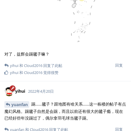
对了，益辉会踢毽子嘛？
回复
yihui
和
Cloud2016
回复了此帖
yihui
和
Cloud2016
觉得很赞
yihui
2022年4月20日
踢……毽子？跟地图有啥关系……这一栋楼的帖子有点
yuanfan
魔幻风格。踢毽子自然是会踢，而且以前还有很大的毽子瘾，现在
已经好些年没踢过了，偶尔拿羽毛球当毽子踢。
回复
yuanfan
和
Cloud2016
回复了此帖