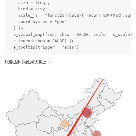
    size = freq ,

    bind = city,

    scale_js = "function(data){ return 80*(Math.sqrt(
    coord_system = "geo"

  ) |>

  e_visual_map(freq, show = FALSE, scale = e_scale) |
  e_legend(show = FALSE) |>

  e_tooltip(trigger = "axis")
想要达到的效果大致是：