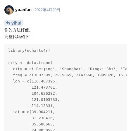
yuanfan
2022年4月20日
yihui
你的方法好使。
完整代码如下：
library(echarts4r)

city <- data.frame(

  city = c('Beijing', 'Shanghai', 'Dingxi Shi', 'Taiw
  freq = c(3807399, 2915865, 2147668, 1999026, 161700
  lon = c(116.407395,

          121.473701,

          104.626282,

          121.0105733,

          114.1333),

  lat = c(39.904211,

          31.230416,

          35.580663,

          24.8050587,
