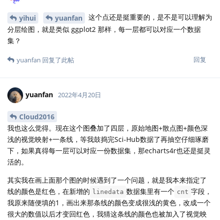
这个点还是挺重要的，是不是可以理解为
yihui
yuanfan
分层绘图，就是类似 ggplot2 那样，每一层都可以对应一个数据
集？
回复
yuanfan
回复了此帖
yuanfan
2022年4月20日
Cloud2016
我也这么觉得。现在这个图叠加了四层，原始地图+散点图+颜色深
浅的视觉映射+一条线，等我鼓捣完Sci-Hub数据了再抽空仔细琢磨
下，如果真得每一层可以对应一份数据集，那echarts4r也还是挺灵
活的。
其实我在画上面那个图的时候遇到了一个问题，就是我本来指定了
线的颜色是红色，在新增的
数据集里有一个
字段，
linedata
cnt
我原来随便填的1，画出来那条线的颜色变成很浅的黄色，改成一个
很大的数值以后才变回红色，我猜这条线的颜色也被加入了视觉映