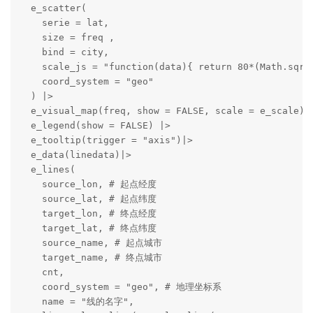
  e_scatter(

    serie = lat,

    size = freq ,

    bind = city,

    scale_js = "function(data){ return 80*(Math.sqrt(
    coord_system = "geo"

  ) |>

  e_visual_map(freq, show = FALSE, scale = e_scale) |
  e_legend(show = FALSE) |>

  e_tooltip(trigger = "axis")|>

  e_data(linedata)|>

  e_lines(

    source_lon, # 起点经度

    source_lat, # 起点纬度

    target_lon, # 终点经度

    target_lat, # 终点纬度

    source_name, # 起点城市

    target_name, # 终点城市

    cnt,

    coord_system = "geo", # 地理坐标系

    name = "线的名字",
