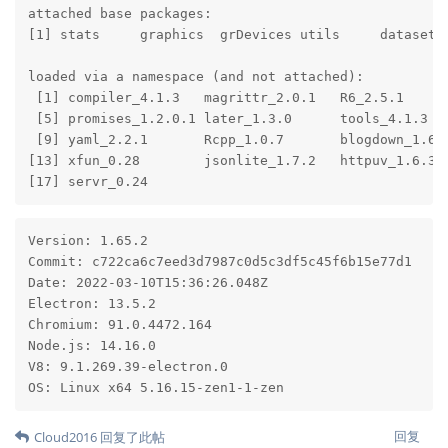
attached base packages:

[1] stats     graphics  grDevices utils     datasets 
loaded via a namespace (and not attached):

 [1] compiler_4.1.3   magrittr_2.0.1   R6_2.5.1      
 [5] promises_1.2.0.1 later_1.3.0      tools_4.1.3   
 [9] yaml_2.2.1       Rcpp_1.0.7       blogdown_1.6  
[13] xfun_0.28        jsonlite_1.7.2   httpuv_1.6.3  
[17] servr_0.24
Version: 1.65.2

Commit: c722ca6c7eed3d7987c0d5c3df5c45f6b15e77d1

Date: 2022-03-10T15:36:26.048Z

Electron: 13.5.2

Chromium: 91.0.4472.164

Node.js: 14.16.0

V8: 9.1.269.39-electron.0

OS: Linux x64 5.16.15-zen1-1-zen
回复
Cloud2016
回复了此帖