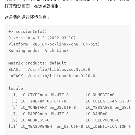
打开预览画面，在浏览器复制。
这是我的运行环境信息：
+> sessionInfo()

R version 4.1.3 (2022-03-10)

Platform: x86_64-pc-linux-gnu (64-bit)

Running under: Arch Linux

Matrix products: default

BLAS:   /usr/lib/libblas.so.3.10.0

LAPACK: /usr/lib/liblapack.so.3.10.0

locale:

 [1] LC_CTYPE=en_US.UTF-8       LC_NUMERIC=C         
 [3] LC_TIME=en_US.UTF-8        LC_COLLATE=en_US.UTF-
 [5] LC_MONETARY=en_US.UTF-8    LC_MESSAGES=en_US.UTF
 [7] LC_PAPER=en_US.UTF-8       LC_NAME=C            
 [9] LC_ADDRESS=C               LC_TELEPHONE=C       
[11] LC_MEASUREMENT=en_US.UTF-8 LC_IDENTIFICATION=C  