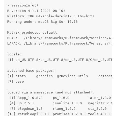
> sessionInfo()

R version 4.1.1 (2021-08-10)

Platform: x86_64-apple-darwin17.0 (64-bit)

Running under: macOS Big Sur 10.16

Matrix products: default

BLAS:   /Library/Frameworks/R.framework/Versions/4.1/
LAPACK: /Library/Frameworks/R.framework/Versions/4.1/
locale:

[1] en_US.UTF-8/en_US.UTF-8/en_US.UTF-8/C/en_US.UTF-8
attached base packages:

[1] stats     graphics  grDevices utils     datasets 
[7] base     

loaded via a namespace (and not attached):

 [1] Rcpp_1.0.8.2     ps_1.6.0         later_1.3.0   
 [4] R6_2.5.1         jsonlite_1.8.0   magrittr_2.0.2
 [7] blogdown_1.8     rlang_1.0.2      cli_3.2.0     
[10] rstudioapi_0.13  promises_1.2.0.1 tools_4.1.1   