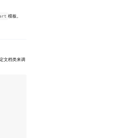
模板。
art
回复
定文档类来调