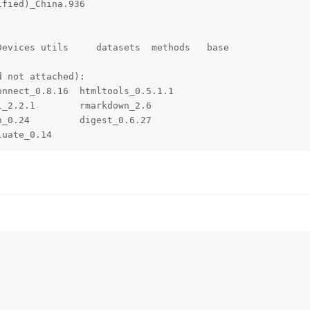
fied)_China.936    

evices utils     datasets  methods   base     

 not attached):

nnect_0.8.16  htmltools_0.5.1.1

_2.2.1        rmarkdown_2.6    

_0.24         digest_0.6.27    

luate_0.14 