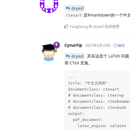
dryezl
是Rmarkdown的一个中
ctexart
FangGong
和
dryezl
觉得很赞
CyrusYip
2021年6月25日
已编辑
其实这是个 LaTeX 问
dryezl
用 CTeX 宏集。
---

title: "中文文档类"

documentclass: ctexart

# documentclass: ctexrep

# documentclass: ctexbeamer
# documentclass: ctexbook

output:

  pdf_document:

    latex_engine: xelatex
