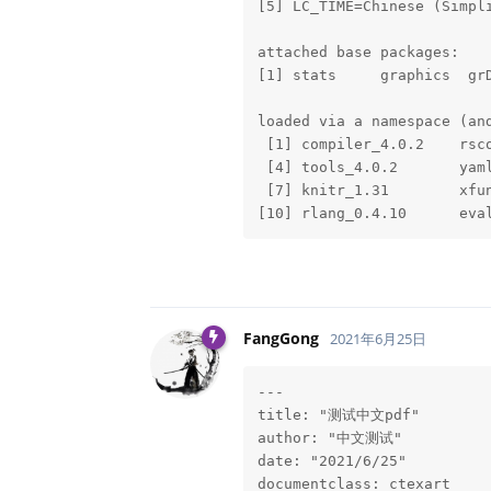
[5] LC_TIME=Chinese (Simpli
attached base packages:

[1] stats     graphics  grD
loaded via a namespace (and
 [1] compiler_4.0.2    rsco
 [4] tools_4.0.2       yaml
 [7] knitr_1.31        xfun
[10] rlang_0.4.10      eva
FangGong
2021年6月25日
---

title: "测试中文pdf"

author: "中文测试"

date: "2021/6/25"

documentclass: ctexart
