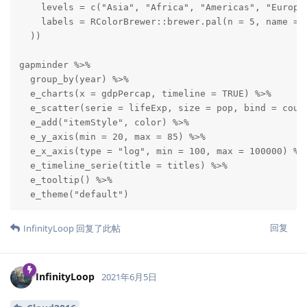
    levels = c("Asia", "Africa", "Americas", "Europe"
    labels = RColorBrewer::brewer.pal(n = 5, name = "
  ))

gapminder %>%

  group_by(year) %>%

  e_charts(x = gdpPercap, timeline = TRUE) %>%

  e_scatter(serie = lifeExp, size = pop, bind = count
  e_add("itemStyle", color) %>%

  e_y_axis(min = 20, max = 85) %>%

  e_x_axis(type = "log", min = 100, max = 100000) %>%
  e_timeline_serie(title = titles) %>%

  e_tooltip() %>%

  e_theme("default")
回复
InfinityLoop
回复了此帖
InfinityLoop
2021年6月5日