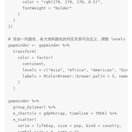
      color = "rgb(170, 170, 170, 0.5)",

      fontWeight = "bolder"

    )

  )

})

# 添加一列颜色，各大洲和颜色的对应关系可自定义，调整 levels 或 
gapminder <- gapminder %>%

  transform(

    color = factor(

      continent,

      levels = c("Asia", "Africa", "Americas", "Europ
      labels = RColorBrewer::brewer.pal(n = 5, name =
    )

  )

gapminder %>%

  group_by(year) %>%

  e_charts(x = gdpPercap, timeline = TRUE) %>%

  e_scatter(

    serie = lifeExp, size = pop, bind = country,

    symbol_size = 5, name = ""
