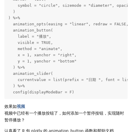
    symbol = "circle", sizemode = "diameter", opacity
  )

) %>%

  animation_opts(easing = "linear", redraw = FALSE, f
  animation_button(

    label = "播放",

    visible = TRUE,

    method = "animate",

    x = 1, xanchor = "right",

    y = 1, yanchor = "bottom"

  ) %>%

  animation_slider(

    currentvalue = list(prefix = "日期 ", font = list(
  ) %>%

  config(displayModeBar = F)
效果如
视频
视频中已经有一个播放按钮了，如何添加一个暂停按钮，实现随时
暂停播放？
认真看了 R 包 plotly 的 animation_button 函数和帮助文档