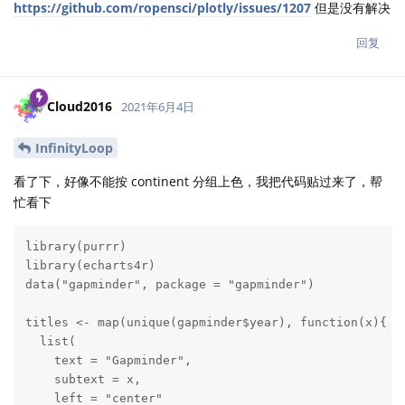
https://github.com/ropensci/plotly/issues/1207
但是没有解决
回复
Cloud2016
2021年6月4日
InfinityLoop
看了下，好像不能按 continent 分组上色，我把代码贴过来了，帮
忙看下
library(purrr)

library(echarts4r)

data("gapminder", package = "gapminder")

titles <- map(unique(gapminder$year), function(x){

  list(

    text = "Gapminder",

    subtext = x,

    left = "center"
