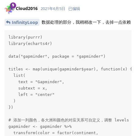
Cloud2016
2021年6月5日
已编辑
数据处理的部分，我稍稍改一下，去掉一点依赖
InfinityLoop
library(purrr)

library(echarts4r)

data("gapminder", package = "gapminder")

titles <- map(unique(gapminder$year), function(x) {

  list(

    text = "Gapminder",

    subtext = x,

    left = "center"

  )

})

# 添加一列颜色，各大洲和颜色的对应关系可自定义，调整 levels 或 
gapminder <- gapminder %>%

  transform(color = factor(continent,
