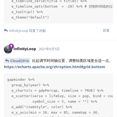
  e_timeline_serie(title = titles) %>%

  e_timeline_opts(bottom  = -20) %>% # 控制时间线的位置

  e_tooltip() %>%

  e_theme("default")
回复
InfinityLoop
回复了此帖
InfinityLoop
2021年6月5日
比起调节时间轴位置，调整绘图区域更合适一点。
Cloud2016
https://echarts.apache.org/zh/option.html#grid.bottom
gapminder %>%

  group_by(year) %>%

  e_charts(x = gdpPercap, timeline = TRUE) %>%

  e_scatter(serie = lifeExp, size = pop, bind = count
            symbol_size = 5, name = "") %>%

  e_add("itemStyle", color) %>%

  e_y_axis(min = 20, max = 85, nameGap = 30, 
