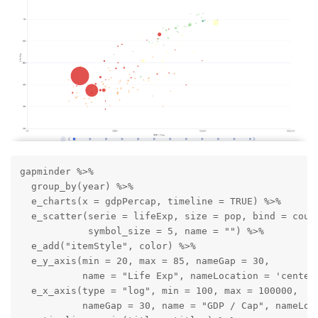
gapminder %>%

  group_by(year) %>%

  e_charts(x = gdpPercap, timeline = TRUE) %>%

  e_scatter(serie = lifeExp, size = pop, bind = count
            symbol_size = 5, name = "") %>%

  e_add("itemStyle", color) %>%

  e_y_axis(min = 20, max = 85, nameGap = 30, 

           name = "Life Exp", nameLocation = 'center'
  e_x_axis(type = "log", min = 100, max = 100000, 

           nameGap = 30, name = "GDP / Cap", nameLoca