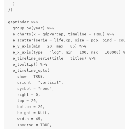
  )

})

gapminder %>% 

  group_by(year) %>% 

  e_charts(x = gdpPercap, timeline = TRUE) %>% 

  e_scatter(serie = lifeExp, size = pop, bind = count
  e_y_axis(min = 20, max = 85) %>% 

  e_x_axis(type = "log", min = 100, max = 100000) %>%
  e_timeline_serie(title = titles) %>% 

  e_tooltip() %>% 

  e_timeline_opts(

    show = TRUE,

    orient = "vertical",

    symbol = "none",

    right = 0,

    top = 20,

    bottom = 20,

    height = NULL,

    width = 45,

    inverse = TRUE,
