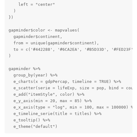
    left = "center"

  )

})

gapminder$color <- mapvalues(

  gapminder$continent,

  from = unique(gapminder$continent),

  to = c('#442288', '#6CA2EA', '#B5D33D', '#FED23F', 
)

gapminder %>%

  group_by(year) %>%

  e_charts(x = gdpPercap, timeline = TRUE) %>% 

  e_scatter(serie = lifeExp, size = pop, bind = count
  e_add("itemStyle", color) %>%

  e_y_axis(min = 20, max = 85) %>% 

  e_x_axis(type = "log", min = 100, max = 100000) %>%
  e_timeline_serie(title = titles) %>%

  e_tooltip() %>% 

  e_theme("default")