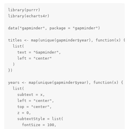
library(purrr)

library(echarts4r)

data("gapminder", package = "gapminder")

titles <- map(unique(gapminder$year), function(x) {

  list(

    text = "Gapminder",

    left = "center"

  )

})

years <- map(unique(gapminder$year), function(x) {

  list(

    subtext = x,

    left = "center",

    top = "center",

    z = 0,

    subtextStyle = list(

      fontSize = 100,
