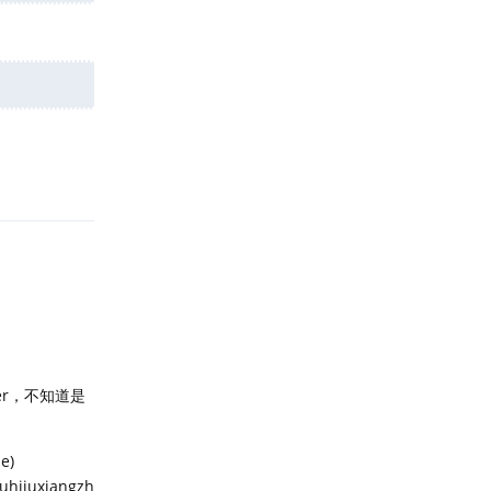
回复
er，不知道是
e)
ejuhjiuxiangzh