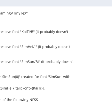
oaming\\TinyTeX"
esolve font "KaiTi/B" (it probably doesn't
esolve font "SimHei/I" (it probably doesn't
resolve font "SimSun/BI" (it probably doesn't
 'SimSun(0)' created for font 'SimSun' with
SimHei},ItalicFont={KaiTi}].
ts of the following NFSS