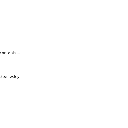
contents --
 See tw.log
回复