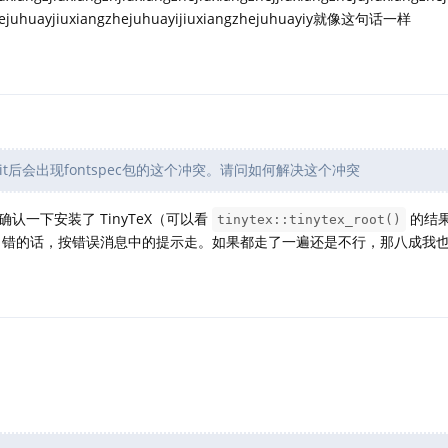
zhejuhuayjiuxiangzhejuhuayijiuxiangzhejuhuayiy就像这句话一样
t后会出现fontspec包的这个冲突。请问如何解决这个冲突
一下安装了 TinyTeX（可以看
的结
tinytex::tinytex_root()
 还是出错的话，按错误消息中的提示走。如果都走了一遍还是不行，那八成我