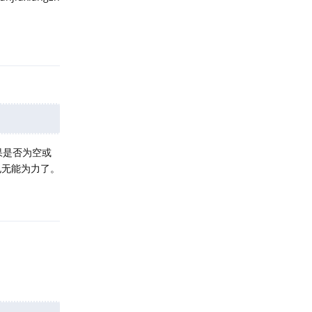
回复
果是否为空或
也无能为力了。
回复