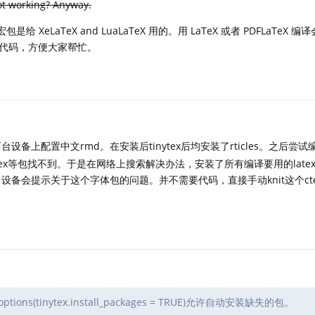
ot working? Anyway.
宏包是给 XeLaTeX and LuaLaTeX 用的。用 LaTeX 或者 PDFLaTeX 
代码，方便大家帮忙。
备上配置中文rmd。在安装后tinytex后均安装了rticles。之后尝
提示ctex等包找不到。于是在网络上搜索解决办法，安装了所有编译要用的lat
设备会提示关于这个字体包的问题。并不需要代码，直接手动knit这个ct
ns(tinytex.install_packages = TRUE)允许自动安装缺失的包。