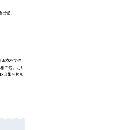
编译会出错。
回复
试编译模板文件
ex相关包。之后
ex自带的模板
回复