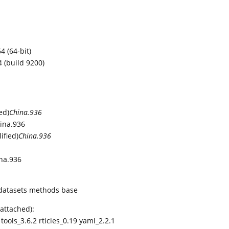
 (64-bit)
 (build 9200)
ed)
China.936
ina.936
fied)
China.936
na.936
s datasets methods base
attached):
tools_3.6.2 rticles_0.19 yaml_2.2.1