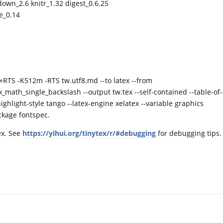
down_2.6 knitr_1.32 digest_0.6.25
te_0.14
RTS -K512m -RTS tw.utf8.md --to latex --from
ath_single_backslash --output tw.tex --self-contained --table-of-
ghlight-style tango --latex-engine xelatex --variable graphics
ackage fontspec.
ex. See
https://yihui.org/tinytex/r/#debugging
for debugging tips.