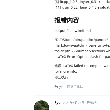
[6] Rcpp_1.0.3 tinytex_0.31 rmark
[11] xfun_0.22 rlang_0.4.5 evalua
报错内容
output file: tw.knit.md
"D:/RStudio/bin/pandoc/pandoc" +
markdown+autolink_bare_uris+tex_m
toc-depth 2 --number-sections --hi
! LaTeX Error: Option clash for p
错误: LaTeX failed to compile tw.t
for more info.
停止执行
yihui
回复了此帖
Fye
2021年4月24日
已编辑