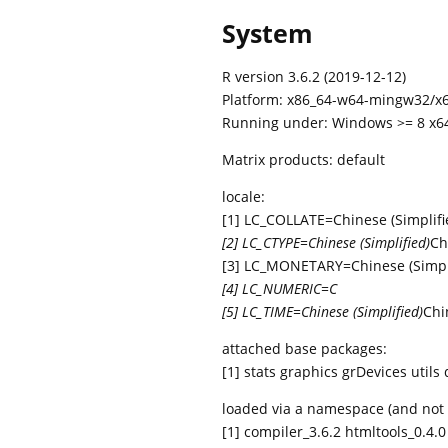
System
R version 3.6.2 (2019-12-12)
Platform: x86_64-w64-mingw32/x64
Running under: Windows >= 8 x64
Matrix products: default
locale:
[1] LC_COLLATE=Chinese (Simplifi
[2] LC_CTYPE=Chinese (Simplified)
Ch
[3] LC_MONETARY=Chinese (Simpli
[4] LC_NUMERIC=C
[5] LC_TIME=Chinese (Simplified)
Chi
attached base packages:
[1] stats graphics grDevices util
loaded via a namespace (and not 
[1] compiler_3.6.2 htmltools_0.4.0 