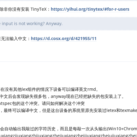
你没有安装 TinyTeX：
https://yihui.org/tinytex/#for-r-users
input is not working? Anyway.
 里无法输入中文：
https://d.cosx.org/d/421955/11
因为在没有其他lex组件的情况下设备可以编译英文rmd。
文后会发现缺失很多包，anyway现在已经把缺失的包安装上了。
ontspec包的这个冲突。请问如何解决这个冲突
终可以编译中文，但是这台设备的系统里原先安装过letex和texmak
自动输出我敲过的字符历史，而且是每敲一次从头输出(Win10+Chrom
ngjiuxiangzjiuxiangzhjiuxiangzhejiuxiangzhejjiuxiangzhejujiuxiangzh