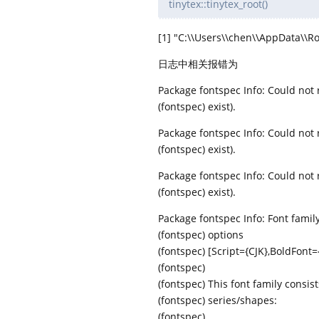
tinytex::tinytex_root()
[1] "C:\\Users\\chen\\AppData\\R
日志中相关报错为
Package fontspec Info: Could not r
(fontspec) exist).
Package fontspec Info: Could not r
(fontspec) exist).
Package fontspec Info: Could not 
(fontspec) exist).
Package fontspec Info: Font family
(fontspec) options
(fontspec) [Script={CJK},BoldFont={
(fontspec)
(fontspec) This font family consis
(fontspec) series/shapes:
(fontspec)