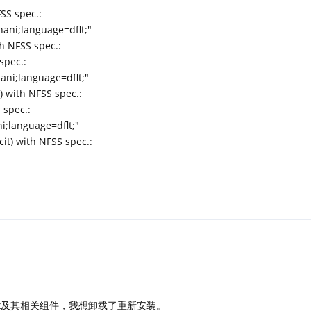
FSS spec.:
hani;language=dflt;"
th NFSS spec.:
 spec.:
ani;language=dflt;"
c) with NFSS spec.:
S spec.:
ni;language=dflt;"
scit) with NFSS spec.:
tex及其相关组件，我想卸载了重新安装。