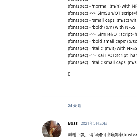
(fontspec) - 'normal' (m/n) with N
(fontspec) <->"SimSun/OT:script=
(fontspec) - 'small caps' (m/sc) wi
(fontspec) - 'bold' (b/n) with NFSS
(fontspec) <->"SimHei/OT:script=h
(fontspec) - 'bold small caps' (b/s
(fontspec) - 'italic' (m/it) with NFS
(fontspec) <->"KaiTi/OT:script=ha
(fontspec) - 'italic small caps' (m/
))
24 天
后
Boss
2021年5月20日
谢谢回复。请问如何彻底卸载tiny