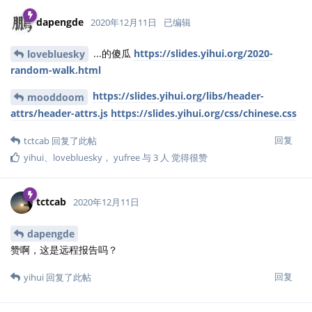
dapengde
2020年12月11日
已编辑
...的傻瓜
https://slides.yihui.org/2020-
lovebluesky
random-walk.html
https://slides.yihui.org/libs/header-
mooddoom
attrs/header-attrs.js
https://slides.yihui.org/css/chinese.css
回复
tctcab
回复了此帖
yihui
、
lovebluesky
，
yufree
与
3
人
觉得很赞
tctcab
2020年12月11日
dapengde
赞啊，这是远程报告吗？
回复
yihui
回复了此帖