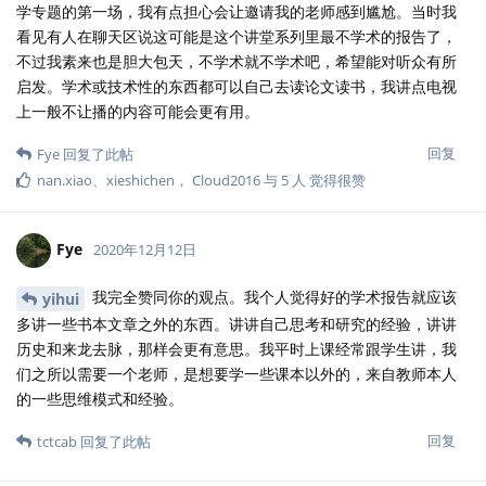
学专题的第一场，我有点担心会让邀请我的老师感到尴尬。当时我
看见有人在聊天区说这可能是这个讲堂系列里最不学术的报告了，
不过我素来也是胆大包天，不学术就不学术吧，希望能对听众有所
启发。学术或技术性的东西都可以自己去读论文读书，我讲点电视
上一般不让播的内容可能会更有用。
回复
Fye
回复了此帖
nan.xiao
、
xieshichen
，
Cloud2016
与
5
人
觉得很赞
Fye
2020年12月12日
我完全赞同你的观点。我个人觉得好的学术报告就应该
yihui
多讲一些书本文章之外的东西。讲讲自己思考和研究的经验，讲讲
历史和来龙去脉，那样会更有意思。我平时上课经常跟学生讲，我
们之所以需要一个老师，是想要学一些课本以外的，来自教师本人
的一些思维模式和经验。
回复
tctcab
回复了此帖