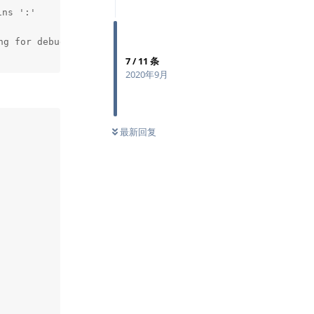
ns ':'

g for debugging tips. See Chinese.log for more info.

7
/
11
条
2020年9月
最新回复