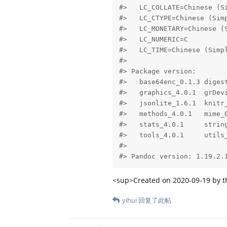
#>   LC_COLLATE=Chinese (Si
#>   LC_CTYPE=Chinese (Simp
#>   LC_MONETARY=Chinese (S
#>   LC_NUMERIC=C          
#>   LC_TIME=Chinese (Simpl
#> 

#> Package version:

#>   base64enc_0.1.3 digest
#>   graphics_4.0.1  grDevi
#>   jsonlite_1.6.1  knitr_
#>   methods_4.0.1   mime_0
#>   stats_4.0.1     string
#>   tools_4.0.1     utils_
#> 

#> Pandoc version: 1.19.2.
<sup>Created on 2020-09-19 by 
yihui
回复了此帖