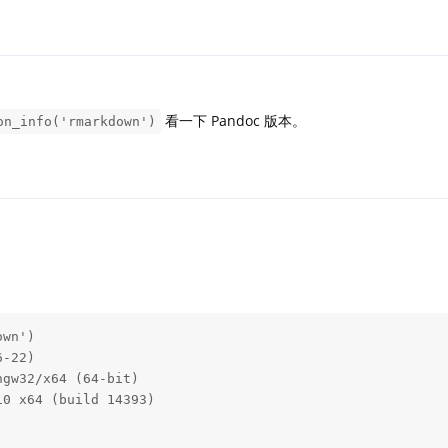
看一下 Pandoc 版本。
on_info('rmarkdown')
wn')

-22)

gw32/x64 (64-bit)

0 x64 (build 14393)
