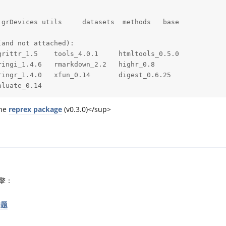
grDevices utils     datasets  methods   base     

and not attached):

rittr_1.5    tools_4.0.1     htmltools_0.5.0

ingi_1.4.6   rmarkdown_2.2   highr_0.8      

ingr_1.4.0   xfun_0.14       digest_0.6.25  

aluate_0.14
the
reprex package
(v0.3.0)</sup>
擎：
问题