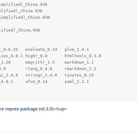
mplified)_China.936 

lified)_China.936   

implified)_China.936

                    

ified)_China.936    

_0.6.25   evaluate_0.14   glue_1.4.1     

ces_4.0.1 highr_0.8       htmltools_0.5.0

1.28      magrittr_1.5    markdown_1.1   

.9        rlang_0.4.6     rmarkdown_2.2  

i_1.4.6   stringr_1.4.0   tinytex_0.25   

4.0.1     xfun_0.14       yaml_2.2.1     

1
the
reprex package
(v0.3.0)</sup>