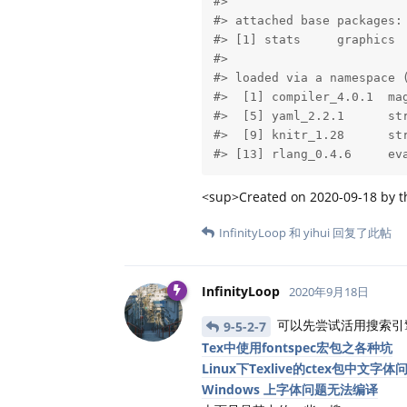
#> 

#> attached base packages:

#> [1] stats     graphics  
#> 

#> loaded via a namespace (
#>  [1] compiler_4.0.1  mag
#>  [5] yaml_2.2.1      str
#>  [9] knitr_1.28      str
#> [13] rlang_0.4.6     ev
<sup>Created on 2020-09-18 by 
InfinityLoop
和
yihui
回复了此帖
InfinityLoop
2020年9月18日
可以先尝试活用搜索引
9-5-2-7
Tex中使用fontspec宏包之各种坑
Linux下Texlive的ctex包中文字体
Windows 上字体问题无法编译