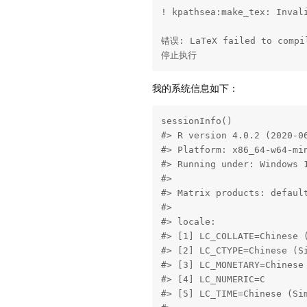
! kpathsea:make_tex: Inval
错误: LaTeX failed to compil
停止执行
我的系统信息如下：
sessionInfo()

#> R version 4.0.2 (2020-06
#> Platform: x86_64-w64-min
#> Running under: Windows 1
#> 

#> Matrix products: default
#> 

#> locale:

#> [1] LC_COLLATE=Chinese (
#> [2] LC_CTYPE=Chinese (Si
#> [3] LC_MONETARY=Chinese 
#> [4] LC_NUMERIC=C        
#> [5] LC_TIME=Chinese (Sim