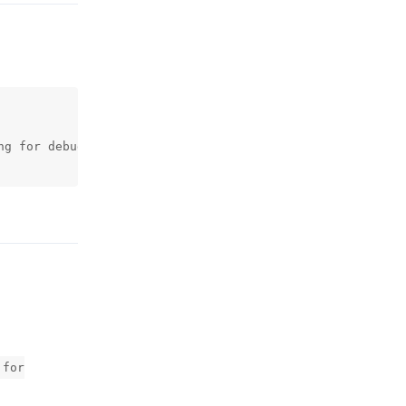
g for debugging tips. See Chinese.log for more info.

回复
 for