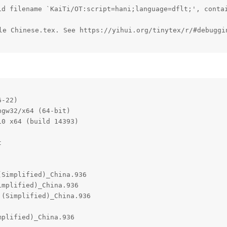
id filename `KaiTi/OT:script=hani;language=dflt;', contai
e Chinese.tex. See https://yihui.org/tinytex/r/#debuggin
-22)

gw32/x64 (64-bit)

0 x64 (build 14393)



Simplified)_China.936 

mplified)_China.936   

(Simplified)_China.936

                      

plified)_China.936    
