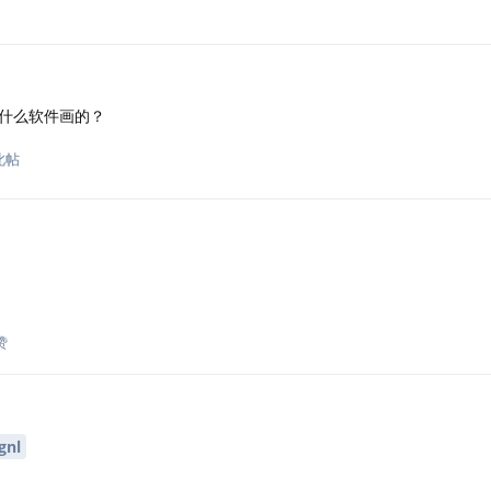
什么软件画的？
此帖
赞
gnl