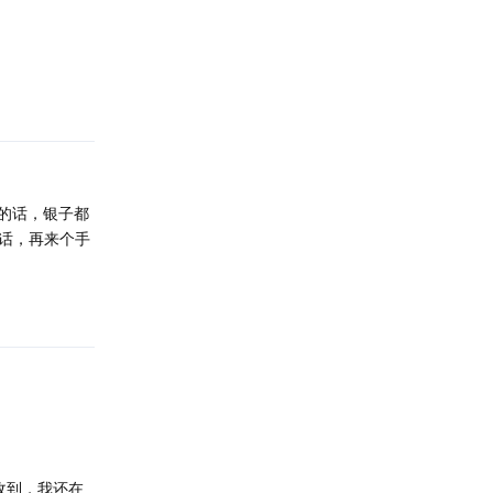
回复
人的话，银子都
话，再来个手
回复
没收到，我还在