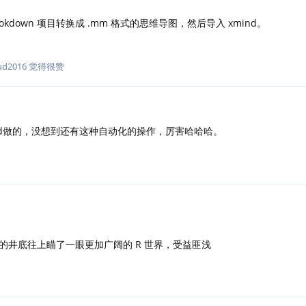
ookdown 项目转换成 .mm 格式的思维导图，然后导入 xmind。
ud2016
觉得很赞
nd做的，没想到还有这种自动化的操作，厉害哈哈哈。
的井底往上瞄了一眼更加广阔的 R 世界，受益匪浅