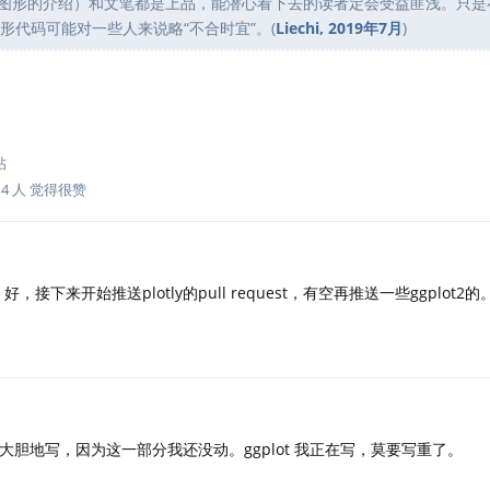
图形的介绍）和文笔都是上品，能潜心看下去的读者定会受益匪浅。只是
图形代码可能对一些人来说略“不合时宜”。(
Liechi, 2019年7月
)
帖
与
4
人
觉得很赞
接下来开始推送plotly的pull request，有空再推送一些ggplot2的
放心大胆地写，因为这一部分我还没动。ggplot 我正在写，莫要写重了。