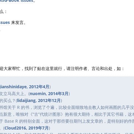
MSG-Book issues
。
么：
ssues
来发言。
。
迎大家帮忙，找到了贴在这里就行，请注明作者、言论和出处，如：
jianshinidaye, 2012年4月
)
文立马高大上。(
nuomin, 2014年3月
)
的买么？(
lidaijiang, 2012年12月
)
书馆关于 R 的书，浏览了个遍，比较全面细致地去教人如何画图的几乎
点新意，唯独对《“古”代统计图形》抱有很大期待，相比于其它书籍，这
 Base R 的特别全面，这对于那些要往期刊上发文章的，是特别好的作
。(
Cloud2016, 2019年7月
)