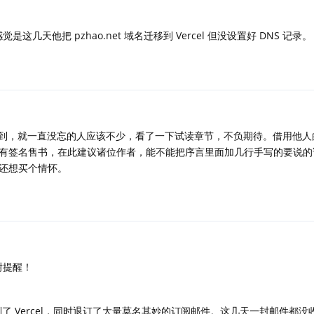
几天他把 pzhao.net 域名迁移到 Vercel 但没设置好 DNS 记录。
博客看到，就一直没忘的人应该不少，看了一下试读章节，不负期待。借用他
有签名售书，在此建议诸位作者，能不能把序言里面加几行手写的要说的
还想买个情怀。
谢提醒！
g 搬到了 Vercel，同时退订了大量莫名其妙的订阅邮件。这几天一封邮件都