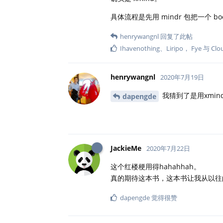
具体流程是先用 mindr 包把一个 b
henrywangnl
回复了此帖
Ihavenothing
、
Liripo
，
Fye
与
Clo
henrywangnl
2020年7月19日
我猜到了是用xmi
dapengde
JackieMe
2020年7月22日
这个红楼梗用得hahahhah。
真的期待这本书，这本书让我从以往
dapengde
觉得很赞