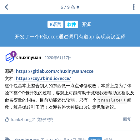
6
/
9
条
R语言
软件
开源
开发了一个R包ecce通过调用有道api实现英汉互译
chuxinyuan
2020年6月17日
源码:
https://gitlab.com/chuxinyuan/ecce
文档:
https://cxy.rbind.io/ecce/
这个包基本上整合别人的东西做一点点修修改改，本质上是为了体
验下整个R包开发的过程，客观上可能有助于减轻我看帮助文档以及
命名变量的纠结。目前功能还比较弱，只有一个
函
translate()
数，算是抛砖引玉吧！欢迎各路大神提出改进意见和建议。
回复
frankzhang21
觉得很赞