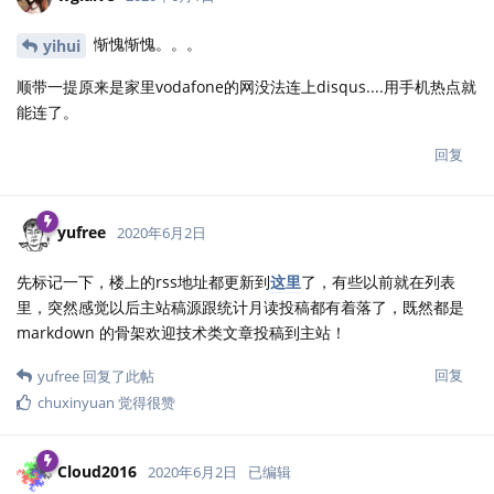
惭愧惭愧。。。
yihui
顺带一提原来是家里vodafone的网没法连上disqus....用手机热点就
能连了。
回复
yufree
2020年6月2日
先标记一下，楼上的rss地址都更新到
这里
了，有些以前就在列表
里，突然感觉以后主站稿源跟统计月读投稿都有着落了，既然都是
markdown 的骨架欢迎技术类文章投稿到主站！
回复
yufree
回复了此帖
chuxinyuan
觉得很赞
Cloud2016
2020年6月2日
已编辑