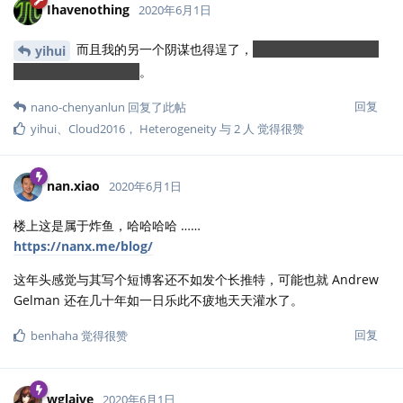
Ihavenothing
2020年6月1日
而且我的另一个阴谋也得逞了，
本钓鱼帖把活跃的版主
yihui
和候选版主都钓出来了
。
回复
nano-chenyanlun
回复了此帖
yihui
、
Cloud2016
，
Heterogeneity
与
2
人
觉得很赞
nan.xiao
2020年6月1日
楼上这是属于炸鱼，哈哈哈哈 ……
https://nanx.me/blog/
这年头感觉与其写个短博客还不如发个长推特，可能也就 Andrew
Gelman 还在几十年如一日乐此不疲地天天灌水了。
回复
benhaha
觉得很赞
wglaive
2020年6月1日