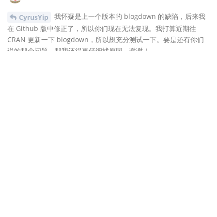
我怀疑是上一个版本的 blogdown 的缺陷，后来我
CyrusYip
在 Github 版中修正了，所以你们现在无法复现。我打算近期往
CRAN 更新一下 blogdown，所以想充分测试一下。要是还有你们
说的那个问题，那我还得再仔细找原因。谢谢！
话说都过了两天了，怎么提问者没点回应呢？
CyrusYip
这很正常。人家也许有别的要紧事需要处理。
回复
6 天
后
zzbd
2020年12月10日
我是
的忠实粉丝～ 占楼贴小站
zzbd.org
@yihui