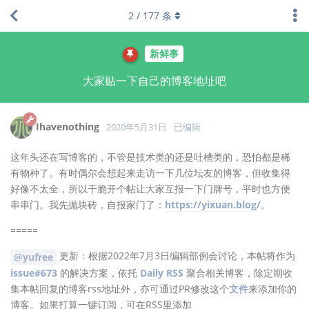
2
/
177
条
新鲜事
大家贴一下自己的博客地址吧
Ihavenothing
2020年5月31日
已编辑
这年头还在写博客的，不管是技术类的还是吐槽类的，恐怕都是稀
有物种了。有时偶尔会想起来走访一下几位坛友的博客，但收集得
好像不太全，所以干脆开个帖让大家互报一下门牌号，平时也方便
串串门。我先抛块砖，自报家门了：
https://yixuan.blog/
。
=====
更新：根据2022年7月3日编辑部例会讨论，本帖将作为
@yufree
issue#673
的解决方案，依托
Daily RSS
聚合相关博客，除定期收
集本帖回复的博客rss地址外，亦可通过PR修改这个
文件
来添加你的
博客。如果打算一键订阅，可在RSS里添加