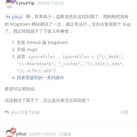
CyrusYip
2020年12月3日
啊，世界真小，益辉居然在这找到我了。我刚刚把我有
yihui
的 blogdown 网站都试了一次，都正常运行，没办法复现那个 bug
了。我记得我就干了下面几件事情：
安装 GitHub 版 blogdown
升级 Hugo
设置
，
ignoreFiles
ignoreFiles = ["\\.Rmd$",
"\\.Rmarkdown$", "_cache$", "\\.knit\\.md$",
"\\.utf8\\.md$"]
回答里提到的一系列操作
希望可以帮到你。
话说都过了两天了，怎么提问者没点回应呢？
回复
yihui
回复了此帖
yihui
2020年12月4日
已编辑