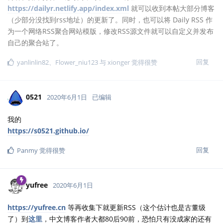
https://dailyr.netlify.app/index.xml
就可以收到本帖大部分博客
（少部分没找到rss地址）的更新了。同时，也可以将 Daily RSS 作
为一个网络RSS聚合网站模版，修改RSS源文件就可以自定义并发布
自己的聚合站了。
回复
yanlinlin82
、
Flower_niu123
与
xionger
觉得很赞
0521
2020年6月1日
已编辑
我的
https://s0521.github.io/
回复
Panmy
觉得很赞
yufree
2020年6月1日
https://yufree.cn
等再收集下就更新RSS（这个估计也是古董级
了）到
这里
，中文博客作者大都80后90前，恐怕只有没成家的还有