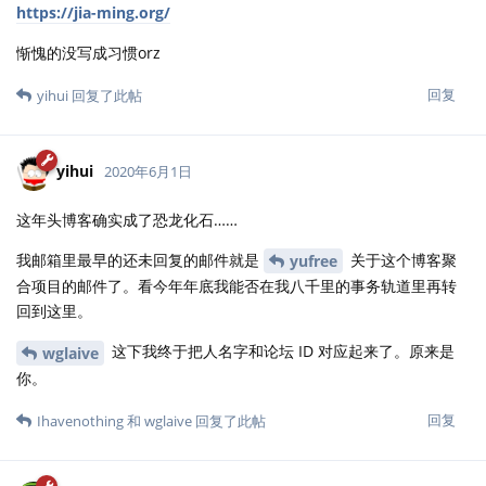
https://jia-ming.org/
惭愧的没写成习惯orz
回复
yihui
回复了此帖
yihui
2020年6月1日
这年头博客确实成了恐龙化石……
我邮箱里最早的还未回复的邮件就是
关于这个博客聚
yufree
合项目的邮件了。看今年年底我能否在我八千里的事务轨道里再转
回到这里。
这下我终于把人名字和论坛 ID 对应起来了。原来是
wglaive
你。
回复
Ihavenothing
和
wglaive
回复了此帖