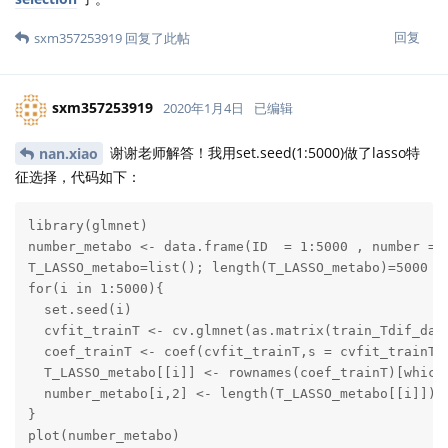
回复
sxm357253919
回复了此帖
sxm357253919
2020年1月4日
已编辑
谢谢老师解答！我用set.seed(1:5000)做了lasso特
nan.xiao
征选择，代码如下：
library(glmnet)

number_metabo <- data.frame(ID  = 1:5000 , number = N
T_LASSO_metabo=list(); length(T_LASSO_metabo)=5000

for(i in 1:5000){

  set.seed(i)

  cvfit_trainT <- cv.glmnet(as.matrix(train_Tdif_dat
  coef_trainT <- coef(cvfit_trainT,s = cvfit_trainT$l
  T_LASSO_metabo[[i]] <- rownames(coef_trainT)[which(
  number_metabo[i,2] <- length(T_LASSO_metabo[[i]])

}

plot(number_metabo)