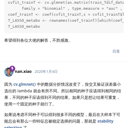
cvfit_trainT <- cv.glmnet(as.matrix(train_Tdif_data[,
      family = "binomial" , type.measure = "auc" , nl
coef_trainT <- coef(cvfit_trainT,s = cvfit_trainT$lam
T_LASSO_metabo <- rownames(coef_trainT)[which(coef_tr
T_LASSO_metabo
希望得到各位大佬的解答，不胜感激。
回复
nan.xiao
2020年1月4日
因为
cv.glmnet()
中的数据分折情况改变了，按交叉验证误差最小
选出的 lambda 就会有所不同。所以相同的种子应该得到相同的结
果，不同的种子应该得到不同的结果。如果只是想让结果可重复，
使用一个固定的种子就行了。
如果说考虑不同种子可以得到很多不同的模型，最后在大样本下可
能总会有那么一些特征总被稳定选择的问题，那就是
stability
selection
了。