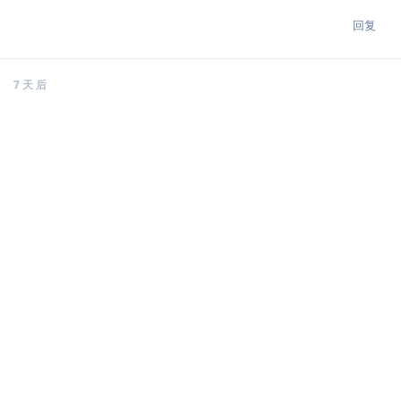
回复
7 天
后
tctcab
2019年12月16日
小广告还是有，说明之前的黑名单策略不大凑效啊。
再一次建议换严格一点的白名单
回复
yihui
2019年12月16日
黑名单确实是没多大帮助，感觉垃圾广告的频率只是略微降低了一
丁点，没啥显著效果。广告商注册垃圾域名太容易了。