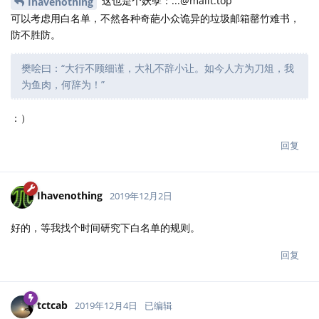
这也是个妖孽：...@mailt.top
Ihavenothing
可以考虑用白名单，不然各种奇葩小众诡异的垃圾邮箱罄竹难书，
防不胜防。
樊哙曰：“大行不顾细谨，大礼不辞小让。如今人方为刀俎，我
为鱼肉，何辞为！”
：）
回复
Ihavenothing
2019年12月2日
好的，等我找个时间研究下白名单的规则。
回复
tctcab
2019年12月4日
已编辑