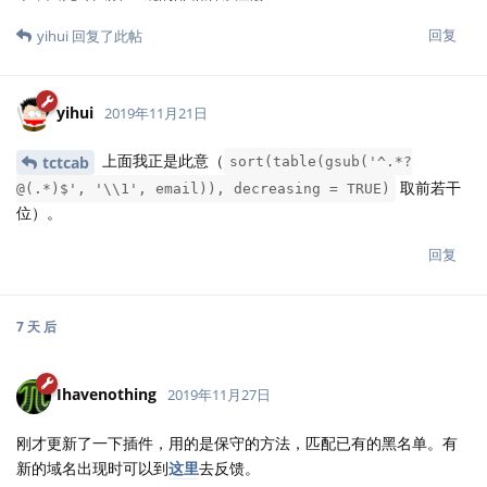
回复
yihui
回复了此帖
yihui
2019年11月21日
上面我正是此意（
tctcab
sort(table(gsub('^.*?
取前若干
@(.*)$', '\\1', email)), decreasing = TRUE)
位）。
回复
7 天
后
Ihavenothing
2019年11月27日
刚才更新了一下插件，用的是保守的方法，匹配已有的黑名单。有
新的域名出现时可以到
这里
去反馈。