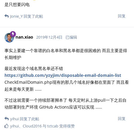
是只想要闪电
回复
Jonie_Y
回复了此帖
nan.xiao
2019年12月4日
已编辑
事实上要建一个靠谱的白名单和黑名单都是很困难的 而且主要是得
长期维护
最近发现这个域名黑名单还不错
https://github.com/yzyjim/disposable-email-domain-list
CheckEmailDomain.php现有的那几个域名好像都在里面了 而且看
起来是每天更新 ……
不过这就需要一个持续部署脚本了 每天定时从上游pull一下之后自
动部署到生产环境 GitHub Actions应该可以实现 ……
回复
yihui
回复了此帖
yihui
、
Cloud2016
与
tctcab
觉得很赞