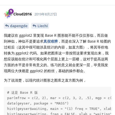
Cloud2016
2019年8月27日
dapengde
Liechi
我建议在 ggplot2 里复现 Base R 图形能不能不仅仅形似，而且做
到神似，神似不是要追求
真假难辨
，而是在深入了解 Base R 绘图的
过程后（这其中很可能涉及统计的内容，如直方图），将其等价地
转换为 ggplot2 代码。如果把图库这一章按照这要求复现出来，我
想应该能在统计和可视化两个层面上更上一层楼，这对于提高这两
方面的水平是非常有意义的。练习的意义就会更深一层，毕竟我发
现两位大侠都是 ggplot2 的粉丝，基础的操作都会。
为了说清楚，以现代统计图形之图库之直方图为例，
# 这是 Base R 版

par(mfrow = c(2, 2), mar = c(2, 3, 2, .5), mgp = c(2,
data(geyser, package = "MASS")

hist(geyser$waiting, main = "(1) freq = TRUE", xlab =
hist(geyser$waiting, freq = FALSE, xlab = "waiting", 