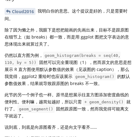
我明白你的意思。这个提议是好的，只是需要时
Cloud2016
间。
除了因为懒之外，我眼下是想把能画的先画出来，目标不是跟原图
在细节上（如 breaks）都一致，而是用 ggplot 图把文字表达的意
思体现出来就算过关了。
仍然以直方图为例，
geom_histogram(breaks = seq(40,
固然可以完全重现图（1），然而原文的意思是想
110, by = 5))
展示 R 直方图使用默认参数值的效果（见该图的 caption），那么
我觉得，ggplot2 重绘时也应该展示
的默认
geom_histogram()
参数值效果，结果就导致跟原图的 breaks 不一致。
此节的另一个例子也一样。原书是想展示往直方图添加密度曲线的
便利性。便利嘛，越简短越好，所以只需
就
+ geom_density()
行了。
固然跟原图一致，然而我觉得可能离文
geom_segment()
字就远了。
说到底，到底是向原图看齐，还是向文字看齐……