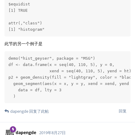
$equidist

[1] TRUE

attr(,"class")

[1] "histogram"
此节的另一个例子是
demo("hist_geyser", package = "MSG")

df <- data.frame(x = seq(40, 110, 5), y = 0, 

                 xend = seq(40, 110, 5), yend = ht)

p2 + geom_density(fill = "lightgray", color = "black"
  geom_segment(aes(x = x, y = y, xend = xend, yend = 
    data = df, lty = 3

  )
回复
dapengde
回复了此帖
dapengde
2019年8月27日