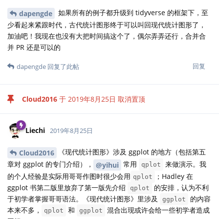
如果所有的例子都升级到 tidyverse 的框架下，至
dapengde
少看起来紧跟时代，古代统计图形终于可以叫回现代统计图形了，
加油吧！我现在也没有大把时间搞这个了，偶尔弄弄还行，合并合
并 PR 还是可以的
回复
dapengde
回复了此帖
Cloud2016
于
2019年8月25日
取消置顶
Liechi
2019年8月25日
《现代统计图形》涉及 ggplot 的地方（包括第五
Cloud2016
章对 ggplot 的专门介绍），
常用
来做演示。我
@yihui
qplot
的个人经验是实际用哥哥作图时很少会用
；Hadley 在
qplot
ggplot 书第二版里放弃了第一版先介绍
的安排，认为不利
qplot
于初学者掌握哥哥语法。《现代统计图形》里涉及
的内容
ggplot
本来不多，
和
混合出现或许会给一些初学者造成
qplot
ggplot