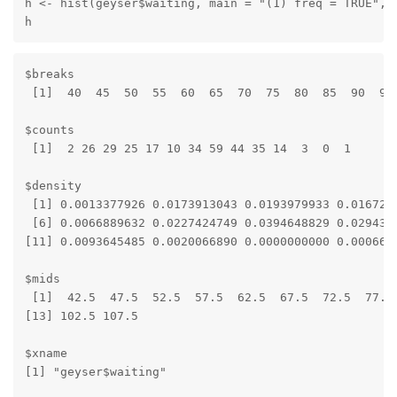
h <- hist(geyser$waiting, main = "(1) freq = TRUE", x
h
$breaks

 [1]  40  45  50  55  60  65  70  75  80  85  90  95 
$counts

 [1]  2 26 29 25 17 10 34 59 44 35 14  3  0  1

$density

 [1] 0.0013377926 0.0173913043 0.0193979933 0.0167224
 [6] 0.0066889632 0.0227424749 0.0394648829 0.0294314
[11] 0.0093645485 0.0020066890 0.0000000000 0.0006688
$mids

 [1]  42.5  47.5  52.5  57.5  62.5  67.5  72.5  77.5 
[13] 102.5 107.5

$xname

[1] "geyser$waiting"
