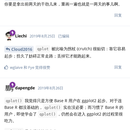
你要是拿出前两天的干劲儿来，重画一遍也就是一两天的事儿啊。
回复
Liechi
2019年8月25日
已编辑
被比喻为拐杖 (crutch) 很贴切：靠它容易
Cloud2016
qplot
起步；拄久了妨碍正常走路；丢掉它才能跑起来。
回复
wglaive
和
Fye
觉得很赞
dapengde
2019年8月26日
我觉得只是方便 Base R 用户在 ggplot2 起步。对于连
qplot()
Base R 都没基础的，
实在没必要；而习惯了 Base R 的
qplot()
用户，即使学会了
，仍然会在进入 ggplot2 的过程里很
qplot()
吃力。