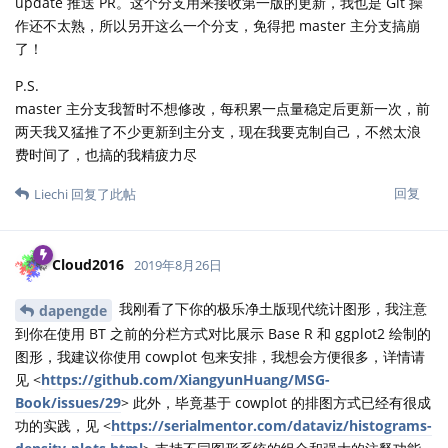
update 推送 PR。这个分支用来接收第一版的更新，我也是 Git 操
作还不太熟，所以另开这么一个分支，免得把 master 主分支搞崩
了！
P.S.
master 主分支我暂时不想修改，每积累一点量稳定后更新一次，前
两天我又猛推了不少更新到主分支，现在我要克制自己，不然太浪
费时间了，也搞的我精疲力尽
回复
Liechi
回复了此帖
Cloud2016
2019年8月26日
我刚看了下你的极乐净土版现代统计图形，我注意
dapengde
到你在使用 BT 之前的分栏方式对比展示 Base R 和 ggplot2 绘制的
图形，我建议你使用 cowplot 包来安排，我想会方便很多，详情请
见 <
https://github.com/XiangyunHuang/MSG-
Book/issues/29
> 此外，毕竟基于 cowplot 的排图方式已经有很成
功的实践，见 <
https://serialmentor.com/dataviz/histograms-