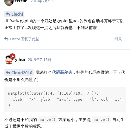
tctcab
2019年7月5日
Liechi
df %>% ggplot的一个好处是ggplot里aes的列名自动补齐终于可以
正常工作了…发现这一点之后我就再也回不到从前啦
回复
Liechi
回复了此帖
yihui
2019年7月5日
我来打个
代码高尔夫
，把你的代码略微缩一下（代
Cloud2016
价是不那么易懂了）：
matplot(t(outer(1:4, (1:100)/10, `/`)),

  xlab = "x", ylab = "z/x", type = "l", col = 1:4, lt
)
不过还是不如我的
方案短小，主要是
自动生
curve()
curve()
成了横纵坐标的标题。