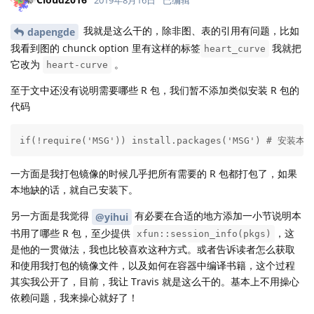
2019年8月16日
已编辑
我就是这么干的，除非图、表的引用有问题，比如
dapengde
我看到图的 chunck option 里有这样的标签
我就把
heart_curve
它改为
。
heart-curve
至于文中还没有说明需要哪些 R 包，我们暂不添加类似安装 R 包的
代码
if(!require('MSG')) install.packages('MSG') # 安装
一方面是我打包镜像的时候几乎把所有需要的 R 包都打包了，如果
本地缺的话，就自己安装下。
另一方面是我觉得
有必要在合适的地方添加一小节说明本
@yihui
书用了哪些 R 包，至少提供
，这
xfun::session_info(pkgs)
是他的一贯做法，我也比较喜欢这种方式。或者告诉读者怎么获取
和使用我打包的镜像文件，以及如何在容器中编译书籍，这个过程
其实我公开了，目前，我让 Travis 就是这么干的。基本上不用操心
依赖问题，我来操心就好了！