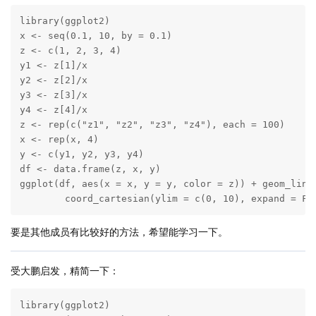
library(ggplot2)

x <- seq(0.1, 10, by = 0.1)

z <- c(1, 2, 3, 4)

y1 <- z[1]/x

y2 <- z[2]/x

y3 <- z[3]/x

y4 <- z[4]/x

z <- rep(c("z1", "z2", "z3", "z4"), each = 100)

x <- rep(x, 4)

y <- c(y1, y2, y3, y4)

df <- data.frame(z, x, y)

ggplot(df, aes(x = x, y = y, color = z)) + geom_line(
        coord_cartesian(ylim = c(0, 10), expand = F)
要是其他成员有比较好的方法，希望能学习一下。
受大鹏启发，精简一下：
library(ggplot2)
