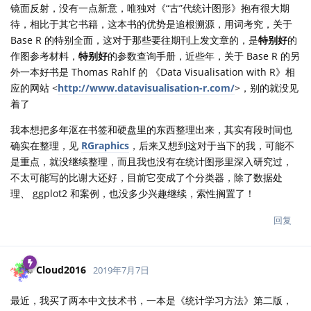
镜面反射，没有一点新意，唯独对《“古”代统计图形》抱有很大期
待，相比于其它书籍，这本书的优势是追根溯源，用词考究，关于
Base R 的特别全面，这对于那些要往期刊上发文章的，是
特别好
的
作图参考材料，
特别好
的参数查询手册，近些年，关于 Base R 的另
外一本好书是 Thomas Rahlf 的 《Data Visualisation with R》相
应的网站 <
http://www.datavisualisation-r.com/
>，别的就没见
着了
我本想把多年沤在书签和硬盘里的东西整理出来，其实有段时间也
确实在整理，见
RGraphics
，后来又想到这对于当下的我，可能不
是重点，就没继续整理，而且我也没有在统计图形里深入研究过，
不太可能写的比谢大还好，目前它变成了个分类器，除了数据处
理、 ggplot2 和案例，也没多少兴趣继续，索性搁置了！
回复
Cloud2016
2019年7月7日
最近，我买了两本中文技术书，一本是《统计学习方法》第二版，