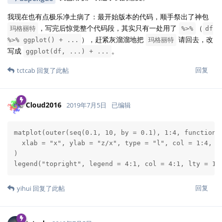
我现在也有点极乐净土病了：最开始版本的代码，顺手祭出了神包
，写完后惊觉整个代码段，其实只有一处用了
（
玛格丽特
%>%
df
），赶紧灰溜溜地把
请回去，改
%>% ggplot() + ...
玛格丽特
写成
。
ggplot(df, ...) + ...
回复
tctcab
回复了此帖
Cloud2016
2019年7月5日
已编辑
matplot(outer(seq(0.1, 10, by = 0.1), 1:4, function(x
  xlab = "x", ylab = "z/x", type = "l", col = 1:4, lt
)

legend("topright", legend = 4:1, col = 4:1, lty = 1,
回复
yihui
回复了此帖