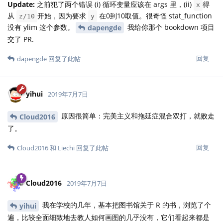
Update:
之前犯了两个错误 (i) 循环变量应该在 args 里，(ii)
得
x
从
开始，因为要求
在0到10取值。很奇怪 stat_function
z/10
y
没有 ylim 这个参数。
我给你那个 bookdown 项目
dapengde
交了 PR.
回复
dapengde
回复了此帖
yihui
2019年7月7日
原因很简单：完美主义和拖延症混合双打，就败走
Cloud2016
了。
回复
Cloud2016
和
Liechi
回复了此帖
Cloud2016
2019年7月7日
我在学校的几年，基本把图书馆关于 R 的书，浏览了个
yihui
遍，比较全面细致地去教人如何画图的几乎没有，它们看起来都是