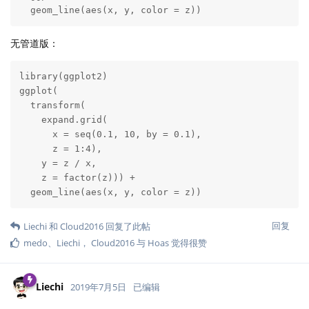
  geom_line(aes(x, y, color = z))
无管道版：
library(ggplot2)

ggplot(

  transform(

    expand.grid(

      x = seq(0.1, 10, by = 0.1), 

      z = 1:4),

    y = z / x,

    z = factor(z))) + 

  geom_line(aes(x, y, color = z))
回复
Liechi
和
Cloud2016
回复了此帖
medo
、
Liechi
，
Cloud2016
与
Hoas
觉得很赞
Liechi
2019年7月5日
已编辑