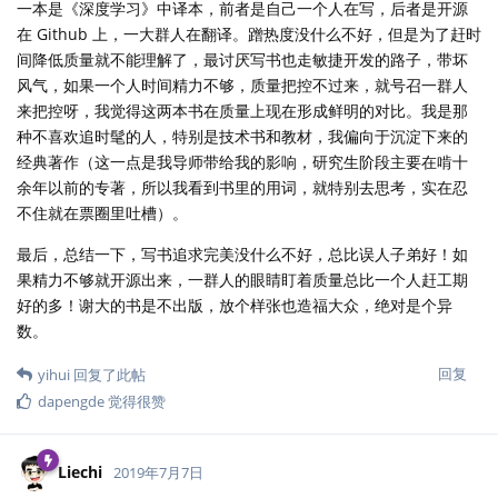
一本是《深度学习》中译本，前者是自己一个人在写，后者是开源
在 Github 上，一大群人在翻译。蹭热度没什么不好，但是为了赶时
间降低质量就不能理解了，最讨厌写书也走敏捷开发的路子，带坏
风气，如果一个人时间精力不够，质量把控不过来，就号召一群人
来把控呀，我觉得这两本书在质量上现在形成鲜明的对比。我是那
种不喜欢追时髦的人，特别是技术书和教材，我偏向于沉淀下来的
经典著作（这一点是我导师带给我的影响，研究生阶段主要在啃十
余年以前的专著，所以我看到书里的用词，就特别去思考，实在忍
不住就在票圈里吐槽）。
最后，总结一下，写书追求完美没什么不好，总比误人子弟好！如
果精力不够就开源出来，一群人的眼睛盯着质量总比一个人赶工期
好的多！谢大的书是不出版，放个样张也造福大众，绝对是个异
数。
回复
yihui
回复了此帖
dapengde
觉得很赞
Liechi
2019年7月7日