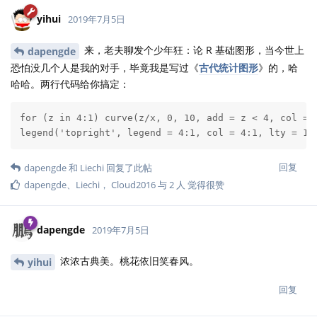
yihui
2019年7月5日
来，老夫聊发个少年狂：论 R 基础图形，当今世上
dapengde
恐怕没几个人是我的对手，毕竟我是写过《
古代统计图形
》的，哈
哈哈。两行代码给你搞定：
for (z in 4:1) curve(z/x, 0, 10, add = z < 4, col = z
legend('topright', legend = 4:1, col = 4:1, lty = 1,
回复
dapengde
和
Liechi
回复了此帖
dapengde
、
Liechi
，
Cloud2016
与
2
人
觉得很赞
dapengde
2019年7月5日
浓浓古典美。桃花依旧笑春风。
yihui
回复