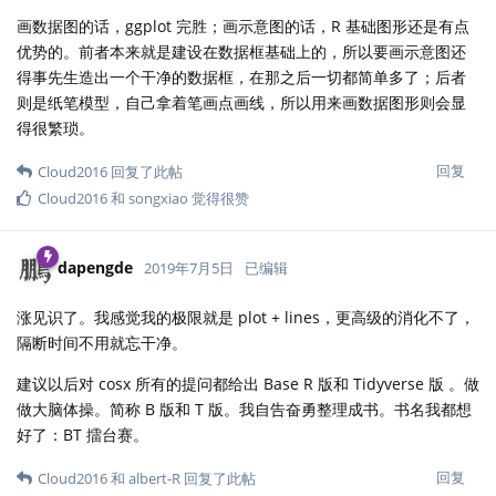
画数据图的话，ggplot 完胜；画示意图的话，R 基础图形还是有点
优势的。前者本来就是建设在数据框基础上的，所以要画示意图还
得事先生造出一个干净的数据框，在那之后一切都简单多了；后者
则是纸笔模型，自己拿着笔画点画线，所以用来画数据图形则会显
得很繁琐。
回复
Cloud2016
回复了此帖
Cloud2016
和
songxiao
觉得很赞
dapengde
2019年7月5日
已编辑
涨见识了。我感觉我的极限就是 plot + lines，更高级的消化不了，
隔断时间不用就忘干净。
建议以后对 cosx 所有的提问都给出 Base R 版和 Tidyverse 版 。做
做大脑体操。简称 B 版和 T 版。我自告奋勇整理成书。书名我都想
好了：BT 擂台赛。
回复
Cloud2016
和
albert-R
回复了此帖