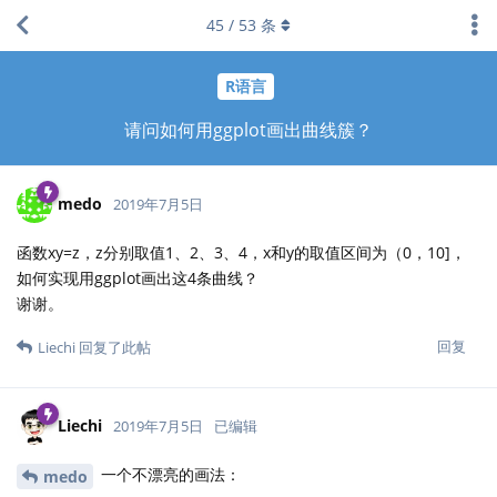
45
/
53
条
R语言
请问如何用ggplot画出曲线簇？
medo
2019年7月5日
函数xy=z，z分别取值1、2、3、4，x和y的取值区间为（0，10]，
如何实现用ggplot画出这4条曲线？
谢谢。
回复
Liechi
回复了此帖
Liechi
2019年7月5日
已编辑
一个不漂亮的画法：
medo