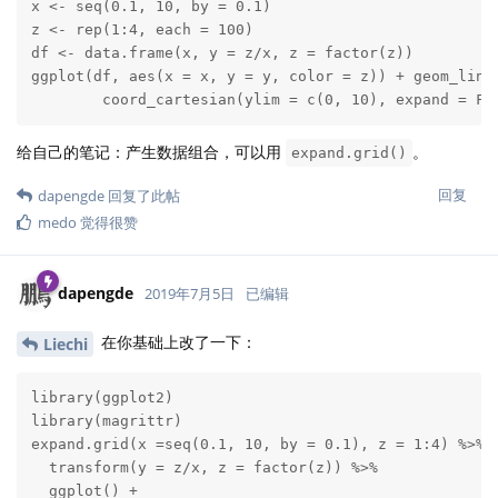
x <- seq(0.1, 10, by = 0.1)

z <- rep(1:4, each = 100)

df <- data.frame(x, y = z/x, z = factor(z))

ggplot(df, aes(x = x, y = y, color = z)) + geom_line(
        coord_cartesian(ylim = c(0, 10), expand = F)
给自己的笔记：产生数据组合，可以用
。
expand.grid()
回复
dapengde
回复了此帖
medo
觉得很赞
dapengde
2019年7月5日
已编辑
在你基础上改了一下：
Liechi
library(ggplot2)

library(magrittr)

expand.grid(x =seq(0.1, 10, by = 0.1), z = 1:4) %>% 

  transform(y = z/x, z = factor(z)) %>% 

  ggplot() +
