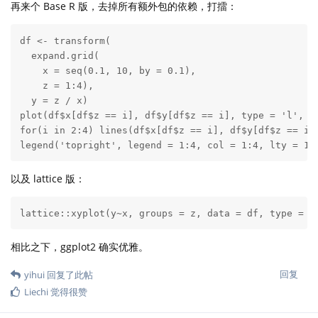
再来个 Base R 版，去掉所有额外包的依赖，打擂：
df <- transform(

  expand.grid(

    x = seq(0.1, 10, by = 0.1), 

    z = 1:4),

  y = z / x)

plot(df$x[df$z == i], df$y[df$z == i], type = 'l', xl
for(i in 2:4) lines(df$x[df$z == i], df$y[df$z == i],
legend('topright', legend = 1:4, col = 1:4, lty = 1,
以及 lattice 版：
lattice::xyplot(y~x, groups = z, data = df, type = '
相比之下，ggplot2 确实优雅。
回复
yihui
回复了此帖
Liechi
觉得很赞