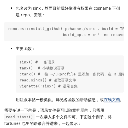
包名改为 sinx，然而目前我好像没有权限在 cosname 下创
建 repo。安装：
remotes::install_github('pzhaonet/sinx', build = TRUE
                        build_opts = c("--no-resave-
主要函数：
sinx() # 一条语录

tanx()  # 小动物说语录

ctanx() #  往 ~/.Rprofile 里添加一条代码，在 R 启
read.sinxs() # 读取语录文件

vignette('sinx') # 语录合集
用法跟本帖一楼类似。详见各函数的帮助信息，或
在线文档
。
需要多说一下的是，语录文件是可以随意扩展的，只需用
一次读入多个文件即可。下面这个例子，将
read.sinxs()
fortunes 包里的语录合并进来，一起显示：