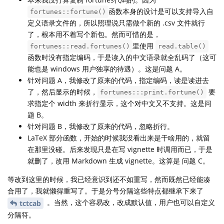
函数本身的设计是可以支持导入自
fortunes::fortune()
定义语录文件的，所以照理说只需做个新的 .csv 文件就行
了，根本用不着写个新包。然而可惜的是，
里使用
fortunes::read.fortunes()
read.table()
函数时没有指定编码，于是读入的中文语录就全乱码了（这可
能也是 windows 用户独享的待遇）。这是问题 A。
针对问题 A，我修改了原来的代码，指定编码，读是读进去
了，然后显示的时候，
要
fortunes:::print.fortune()
求指定个 width 来折行显示，这个对中文又不支持。这是问
题 B。
针对问题 B，我修改了原来的代码，忽略折行。
LaTeX 部分函数，开始的时候我没看出来是干啥用的，就留
在那里没碰。后来发现只是在写 vignette 时调用而已，于是
就删了，改用 Markdown 生成 vignette。这算是 问题 C。
等改到这里的时候，我已经意识到还不如重写，然而既然已经能凑
合用了，我就懒得重写了。于是分号分隔这些特点都继承下来了
。当然，这个容易改，改成默认值，用户也可以自定义
tctcab
分隔符。