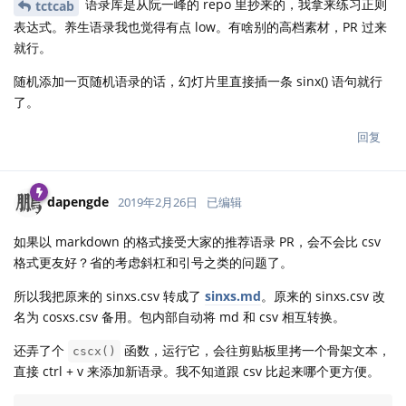
语录库是从阮一峰的 repo 里抄来的，我拿来练习正则
tctcab
表达式。养生语录我也觉得有点 low。有啥别的高档素材，PR 过来
就行。
随机添加一页随机语录的话，幻灯片里直接插一条 sinx() 语句就行
了。
回复
dapengde
2019年2月26日
已编辑
如果以 markdown 的格式接受大家的推荐语录 PR，会不会比 csv
格式更友好？省的考虑斜杠和引号之类的问题了。
所以我把原来的 sinxs.csv 转成了
sinxs.md
。原来的 sinxs.csv 改
名为 cosxs.csv 备用。包内部自动将 md 和 csv 相互转换。
还弄了个
函数，运行它，会往剪贴板里拷一个骨架文本，
cscx()
直接 ctrl + v 来添加新语录。我不知道跟 csv 比起来哪个更方便。