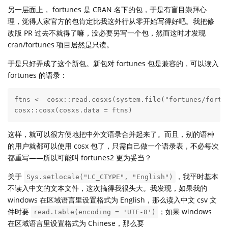
另一层面上， fortunes 是 CRAN 名下的包，于是有盲目崇拜心
理，觉得人家官方的包肯定比我这外行从零开始写得好吧。我把修
改版 PR 过去不就得了嘛，没必要另写一个包，然而这时才发现
cran/fortunes 项目居然是只读。
于是只好弄成了这个新包。新包对 fortunes 包是兼容的，可以读入
fortunes 的语录：
ftns <- cosx::read.cosxs(system.file("fortunes/fortun
cosx::cosx(cosxs.data = ftns)
这样，就可以很方便地把中外文语录合并起来了。而且，别的语种
的用户就都可以使用 cosx 包了，只需自己做一个语录表，不必每次
都重写——所以可能叫 fortunes2 更为妥当？
关于
，我平时基本
Sys.setlocale("LC_CTYPE", "English")
不读入中文的文本文件，这次搞得我很头大。我发现，如果我的
windows 在区域语言里设置格式为 English，那么读入中文 csv 文
件时要
；如果 windows
read.table(encoding = 'UTF-8')
在区域语言里设置格式为 Chinese，那么要