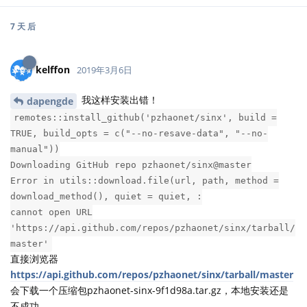
7 天
后
kelffon
2019年3月6日
我这样安装出错！
dapengde
remotes::install_github('pzhaonet/sinx', build =
TRUE, build_opts = c("--no-resave-data", "--no-
manual"))
Downloading GitHub repo pzhaonet/sinx@master
Error in utils::download.file(url, path, method =
download_method(), quiet = quiet, :
cannot open URL
'https://api.github.com/repos/pzhaonet/sinx/tarball/
master'
直接浏览器
https://api.github.com/repos/pzhaonet/sinx/tarball/master
会下载一个压缩包pzhaonet-sinx-9f1d98a.tar.gz，本地安装还是
不成功。