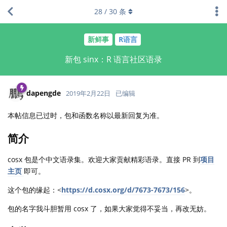
28
/
30
条
新鲜事
R语言
新包 sinx：R 语言社区语录
dapengde
2019年2月22日
已编辑
本帖信息已过时，包和函数名称以最新回复为准。
简介
cosx 包是个中文语录集。欢迎大家贡献精彩语录。直接 PR 到
项目
主页
即可。
这个包的缘起：<
https://d.cosx.org/d/7673-7673/156
>。
包的名字我斗胆暂用 cosx 了，如果大家觉得不妥当，再改无妨。