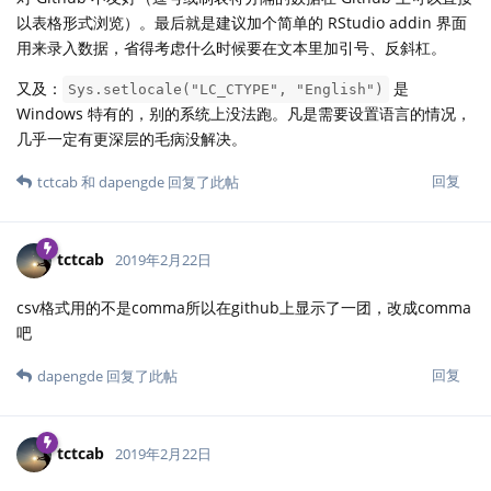
以表格形式浏览）。最后就是建议加个简单的 RStudio addin 界面
用来录入数据，省得考虑什么时候要在文本里加引号、反斜杠。
又及：
是
Sys.setlocale("LC_CTYPE", "English")
Windows 特有的，别的系统上没法跑。凡是需要设置语言的情况，
几乎一定有更深层的毛病没解决。
回复
tctcab
和
dapengde
回复了此帖
tctcab
2019年2月22日
csv格式用的不是comma所以在github上显示了一团，改成comma
吧
回复
dapengde
回复了此帖
tctcab
2019年2月22日