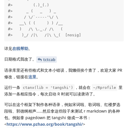
#>         (.)_(.)

#>      _ (   _   ) _

#>     / \/`-----'\/ \

#>   __\ ( (     ) ) /__

#>   )   /\ \._./ /\   (

#>    )_/ /|\   /|\ \_(  [nosig]
详见
在线帮助
。
日期格式我改了。
tctcab
语录库里还有些格式和文本小错误，我懒得挨个查了，欢迎大家 PR
修改，链接在
这里
。
运行一条
，就会在
里
ctanx(lib = 'tangshi')
~/Rprofile
添加一条相应指令，每次启动 R 时就可以读唐诗了。
可以在这个框架下制作各种语录，例如宋词啦、歌词啦、红楼梦选
段啦、郭德纲相声……然后拿这些段子来测试 r markdown 的各种
包。例如拿 pagedown 把 tangshi 做成一本书：
<
https://www.pzhao.org/book/tangshi/
>