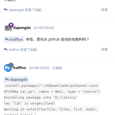
回复
dapengde
回复了此帖
dapengde
2019年3月6日
奇怪。那你从 github 装别的包顺利吗？
kelffon
回复
kelffon
回复了此帖
kelffon
2019年3月6日
已编辑
dapengde
install.packages("~/EGDownloads/pzhaonet-sinx-
9f1d98a.tar.gz", repos = NULL, type = "source")
Installing package into ‘D:/library’
(as ‘lib’ is unspecified)
Warning in untar2(tarfile, files, list, exdir,