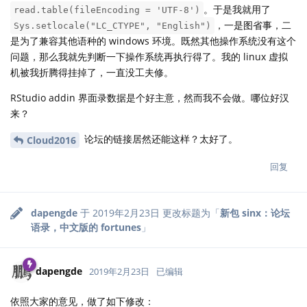
。于是我就用了
read.table(fileEncoding = 'UTF-8')
，一是图省事，二
Sys.setlocale("LC_CTYPE", "English")
是为了兼容其他语种的 windows 环境。既然其他操作系统没有这个
问题，那么我就先判断一下操作系统再执行得了。我的 linux 虚拟
机被我折腾得挂掉了，一直没工夫修。
RStudio addin 界面录数据是个好主意，然而我不会做。哪位好汉
来？
论坛的链接居然还能这样？太好了。
Cloud2016
回复
dapengde
于
2019年2月23日
更改标题为「
新包 sinx：论坛
语录，中文版的 fortunes
」
dapengde
2019年2月23日
已编辑
依照大家的意见，做了如下修改：