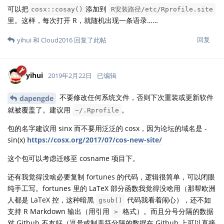
可以把
添加到
cosx::cosay()
R安装路径/etc/Rprofile.site
里。这样，每次打开 R，就随机出现一条语录……
回复
yihui
和
Cloud2016
回复了此帖
yihui
2019年2月22日
已编辑
不要修改任何系统文件，否则下次重装或更新软件
dapengde
就被覆盖了。建议用
。
~/.Rprofile
包的名字建议用 sinx 而不要用泛泛的 cosx，因为论坛的域名是 -
sin(x)
https://cosx.org/2017/07/cos-new-site/
这个包可以考虑迁移至 cosname 项目下。
还有我觉得没啥必要复制 fortunes 的代码，逻辑很简单，可以闭眼
纯手工写。fortunes 里的 LaTeX 部分函数我觉得没啥用（那帮欧洲
人都是 LaTeX 控，这种暗黑
代码我看着闹心），还不如
gsub()
支持 R Markdown 输出（用引用
格式）。而且分号分隔的数据
>
对 Github 不友好（逗号或制表符分隔的数据在 Github 上可以直接