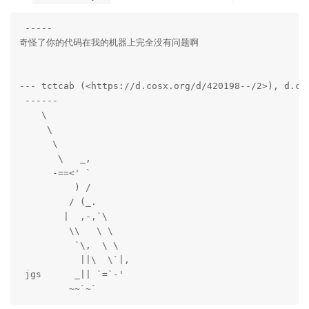
 ----- 

奇怪了你的代码在我的机器上完全没有问题啊

--- tctcab (<https://d.cosx.org/d/420198--/2>), d.co
 ------ 

    \   

     \  

      \

       \   _,

      -==<' `

          ) /

         / (_.

        |  ,-,`\

         \\   \ \

          `\,  \ \

           ||\  \`|,

 jgs      _|| `=`-'

         ~~`~`