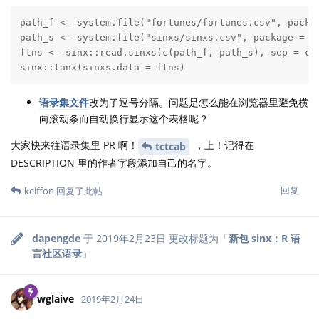
path_f <- system.file("fortunes/fortunes.csv", packag
path_s <- system.file("sinxs/sinxs.csv", package = "s
ftns <- sinx::read.sinxs(c(path_f, path_s), sep = c("
sinx::tanx(sinxs.data = ftns)
语录集文件
改为了逗号分隔。问题是怎么能在浏览器里避免横
向滚动条而自动换行显示这个表格呢？
大家快来往语录集里 PR 啊！
，上！记得在
tctcab
DESCRIPTION 里的作者字段添加自己的名字。
回复
kelffon
回复了此帖
dapengde
于
2019年2月23日
更改标题为「
新包 sinx：R 语
言社区语录
」
wglaive
2019年2月24日