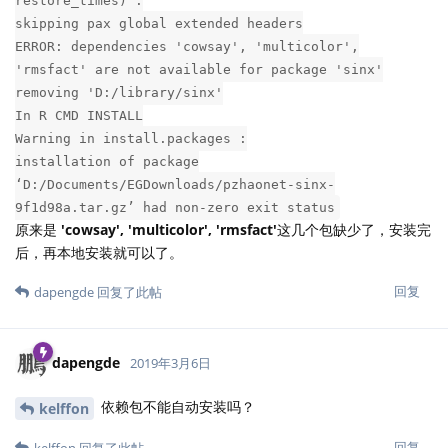
restore_times) :
skipping pax global extended headers
ERROR: dependencies 'cowsay', 'multicolor',
'rmsfact' are not available for package 'sinx'
removing 'D:/library/sinx'
In R CMD INSTALL
Warning in install.packages :
installation of package
‘D:/Documents/EGDownloads/pzhaonet-sinx-
9f1d98a.tar.gz’ had non-zero exit status
原来是
'cowsay', 'multicolor', 'rmsfact'
这几个包缺少了，安装完
后，再本地安装就可以了。
回复
dapengde
回复了此帖
dapengde
2019年3月6日
依赖包不能自动安装吗？
kelffon
回复
kelffon
回复了此帖