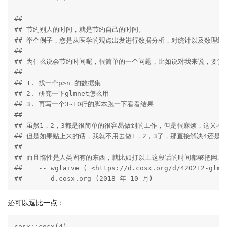
## 

## 节约别人的时间，就是节约自己的时间。

## 举个例子，您是从医学的观点出发进行数据分析，对统计以及数理细
## 

## 为什么说会节约时间呢，很简单的一个问题，比如说对我来说，要复
## 

## 1. 找一个p>n 的数据集

## 2. 研究一下glmnet怎么用

## 3. 再写一个3~10行的脚本跑一下看看结果

## 

## 虽然1，2，3都是很简单的很容易做到的工作，但是很麻烦，这又
## 但是如果贴上来的话，我就不用去做1，2，3了，那直接解决4还
## 

## 而且惰性是人类固有的东西，就比如打以上这段话的时间都够把网上
##    -- wglaive ( <https://d.cosx.org/d/420212-glmne
##       d.cosx.org (2018 年 10 月)
还可以逗比一点：
cosx::cosx(4)
