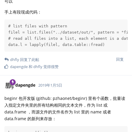
可以
手上有段现成代码：
# list files with pattern

filel = list.files("../dataset/out/", pattern = "fix3
# read all files into a list, each element is a data.
data.l = lapply(filel, data.table::fread)
回复
dhfly
回复了此帖
dapengde
和
dhfly
觉得很赞
dapengde
2019年1月5日
beginr 包开发版 (github: pzhaonet/beginr) 里有个函数，批量读
入指定文件夹里的所有结构相同的文本文件，作为 list 或
data.frame ，而源文件的文件名作为 list 里的 name 或者
data.frame 的新列来存放：