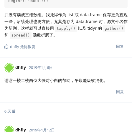
beginr::readdir()
并没有读成三维数组。我觉得作为 list 或 data.frame 保存更为直观
一些，后续处理也更方便，尤其是存为 data.frame 时，源文件名作
为新列，这样就可以直接用
以及 tidyr 的
tapply()
gather()
和
函数折腾了。
spread()
回复
dhfly
觉得很赞
dhfly
2019年1月6日
谢谢一楼二楼两位大侠对小白的帮助，争取能吸收消化。
回复
6 天
后
dhfly
2019年1月12日