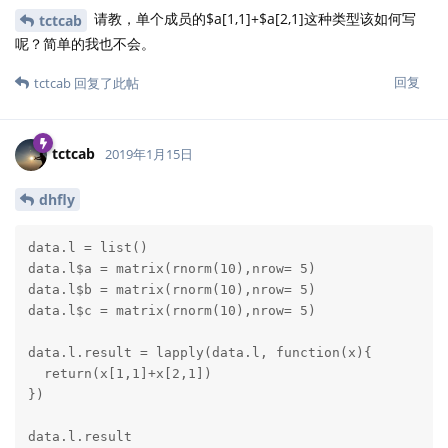
请教，单个成员的$a[1,1]+$a[2,1]这种类型该如何写
tctcab
呢？简单的我也不会。
回复
tctcab
回复了此帖
tctcab
2019年1月15日
dhfly
data.l = list()

data.l$a = matrix(rnorm(10),nrow= 5)

data.l$b = matrix(rnorm(10),nrow= 5)

data.l$c = matrix(rnorm(10),nrow= 5)

data.l.result = lapply(data.l, function(x){

  return(x[1,1]+x[2,1])

})

data.l.result
