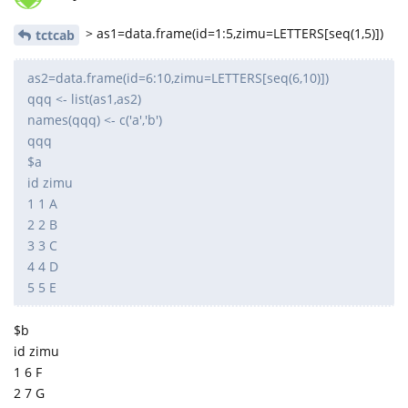
> as1=data.frame(id=1:5,zimu=LETTERS[seq(1,5)])
tctcab
as2=data.frame(id=6:10,zimu=LETTERS[seq(6,10)])
qqq <- list(as1,as2)
names(qqq) <- c('a','b')
qqq
$a
id zimu
1 1 A
2 2 B
3 3 C
4 4 D
5 5 E
$b
id zimu
1 6 F
2 7 G