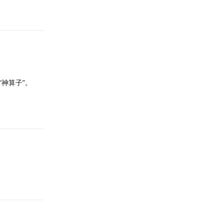
回复
神算子”。
回复
回复