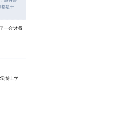
加都是十
了一会”才得
回复
拿到博士学
回复