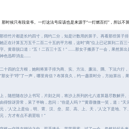
一灯，那时候只有段皇爷。一灯这法号应该也是来源于“一灯燃百灯”，所以不
那些竹片都是长约四寸，阔约二分，知是计数用的算子。再看那些算子排
她正在计算五万五千二百二十五的平方根，这时“商”位上已记算到二百三
黄蓉脱口道：“五！二百三十五！” ......那女子搬弄了一会，果然算出是
迅即消去......
二十四的立方根，她刚将算子排为商、实、方法、廉法、隅、下法六行，
。”那女子“哼”了一声，哪里肯信？布算良久，约一盏茶时分，方始算出，
上，随想随在沙上书写，片刻之间，将沙上所列的七八道算题尽数解开。
由得惊讶异常，呆了半晌，忽问：“你是人吗？””黄蓉微微一笑，道：“天
，‘人’之上是仙，明、霄、汉、垒、层、高、上、天，‘人’之下是地、下
元，方才有点不易罢啦！”
突然一交跌在细沙之中，双手捧头，苦苦思索，过了一会，忽然抬起头来