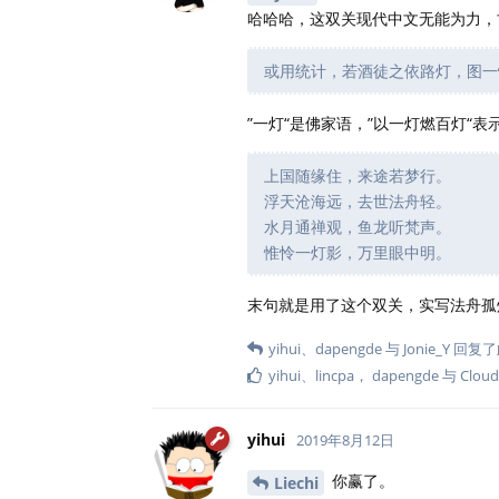
哈哈哈，这双关现代中文无能为力，
或用统计，若酒徒之依路灯，图一
”一灯“是佛家语，”以一灯燃百灯“
上国随缘住，来途若梦行。
浮天沧海远，去世法舟轻。
水月通禅观，鱼龙听梵声。
惟怜一灯影，万里眼中明。
末句就是用了这个双关，实写法舟孤
yihui
、
dapengde
与
Jonie_Y
回复了
yihui
、
lincpa
，
dapengde
与
Cloud
yihui
2019年8月12日
你赢了。
Liechi