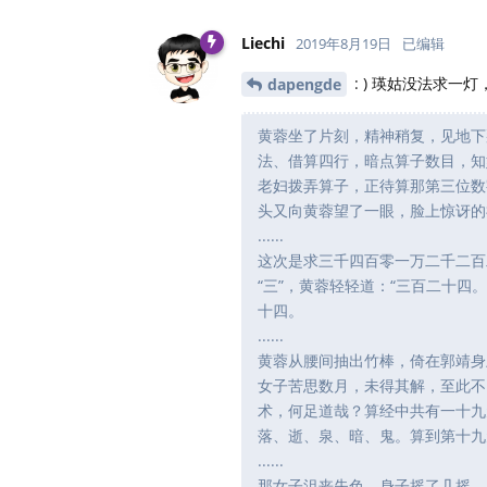
Liechi
2019年8月19日
已编辑
: ) 瑛姑没法求
dapengde
黄蓉坐了片刻，精神稍复，见地下
法、借算四行，暗点算子数目，知
老妇拨弄算子，正待算那第三位数字。
头又向黄蓉望了一眼，脸上惊讶的神色
......
这次是求三千四百零一万二千二百
“三”，黄蓉轻轻道：“三百二十四
十四。
......
黄蓉从腰间抽出竹棒，倚在郭靖身
女子苦思数月，未得其解，至此不
术，何足道哉？算经中共有一十九元
落、逝、泉、暗、鬼。算到第十九
......
那女子沮丧失色，身子摇了几摇，