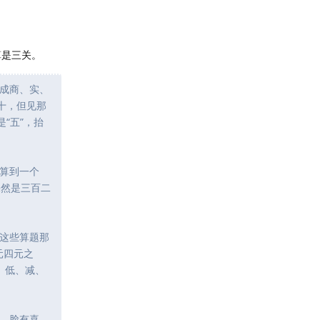
算是三关。
成商、实、
十，但见那
“五”，抬
算到一个
果然是三百二
这些算题那
元四元之
、低、减、
，脸有喜