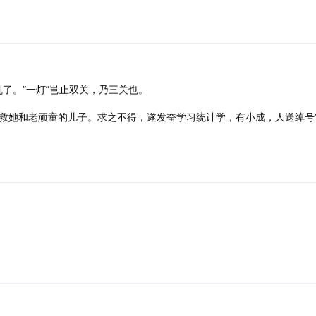
了。“一灯”岂止双关，乃三关也。
救她和老顽童的儿子。求之不得，遂发奋学习统计学，有小成，人送绰号“