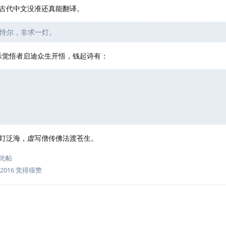
古代中文没准还真能翻译。
恃尔，非求一灯。
表示觉悟者启迪众生开悟，钱起诗有：
灯泛海，虚写僧传佛法渡苍生。
此帖
2016
觉得很赞