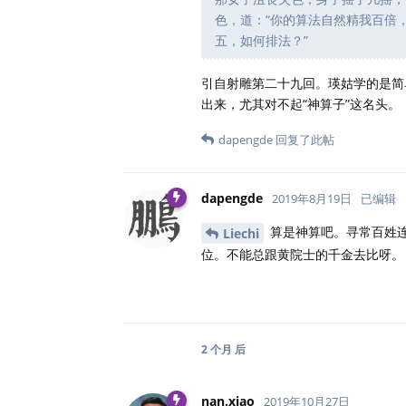
色，道：“你的算法自然精我百倍
五，如何排法？”
引自射雕第二十九回。瑛姑学的是简
出来，尤其对不起“神算子”这名头。
dapengde
回复了此帖
dapengde
2019年8月19日
已编辑
算是神算吧。寻常百姓
Liechi
位。不能总跟黄院士的千金去比呀。
2 个月
后
nan.xiao
2019年10月27日