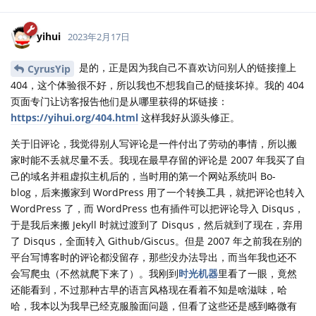
yihui
2023年2月17日
是的，正是因为我自己不喜欢访问别人的链接撞上
CyrusYip
404，这个体验很不好，所以我也不想我自己的链接坏掉。我的 404
页面专门让访客报告他们是从哪里获得的坏链接：
https://yihui.org/404.html
这样我好从源头修正。
关于旧评论，我觉得别人写评论是一件付出了劳动的事情，所以搬
家时能不丢就尽量不丢。我现在最早存留的评论是 2007 年我买了自
己的域名并租虚拟主机后的，当时用的第一个网站系统叫 Bo-
blog，后来搬家到 WordPress 用了一个转换工具，就把评论也转入
WordPress 了，而 WordPress 也有插件可以把评论导入 Disqus，
于是我后来搬 Jekyll 时就过渡到了 Disqus，然后就到了现在，弃用
了 Disqus，全面转入 Github/Giscus。但是 2007 年之前我在别的
平台写博客时的评论都没留存，那些没办法导出，而当年我也还不
会写爬虫（不然就爬下来了）。我刚到
时光机器
里看了一眼，竟然
还能看到，不过那种古早的语言风格现在看着不知是啥滋味，哈
哈，我本以为我早已经克服脸面问题，但看了这些还是感到略微有