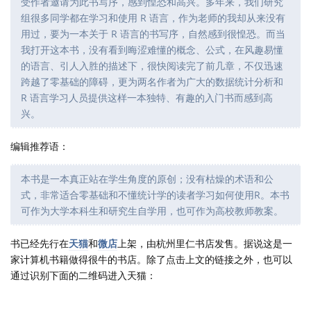
受作者邀请为此书写序，感到惶恐和高兴。多年来，我们研究
组很多同学都在学习和使用 R 语言，作为老师的我却从来没有
用过，要为一本关于 R 语言的书写序，自然感到很惶恐。而当
我打开这本书，没有看到晦涩难懂的概念、公式，在风趣易懂
的语言、引人入胜的描述下，很快阅读完了前几章，不仅迅速
跨越了零基础的障碍，更为两名作者为广大的数据统计分析和
R 语言学习人员提供这样一本独特、有趣的入门书而感到高
兴。
编辑推荐语：
本书是一本真正站在学生角度的原创；没有枯燥的术语和公
式，非常适合零基础和不懂统计学的读者学习如何使用R。本书
可作为大学本科生和研究生自学用，也可作为高校教师教案。
书已经先行在
天猫
和
微店
上架，由杭州里仁书店发售。据说这是一
家计算机书籍做得很牛的书店。除了点击上文的链接之外，也可以
通过识别下面的二维码进入天猫：