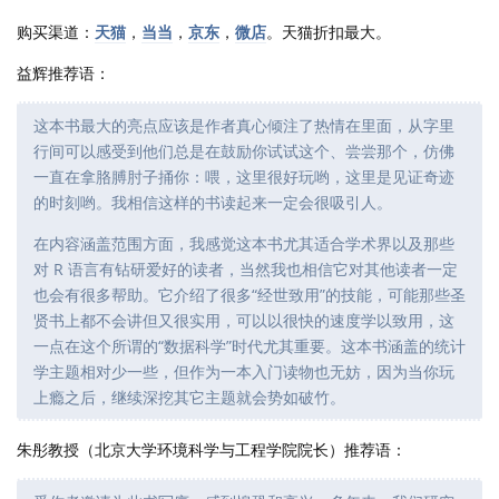
购买渠道：
天猫
，
当当
，
京东
，
微店
。天猫折扣最大。
益辉推荐语：
这本书最大的亮点应该是作者真心倾注了热情在里面，从字里
行间可以感受到他们总是在鼓励你试试这个、尝尝那个，仿佛
一直在拿胳膊肘子捅你：喂，这里很好玩哟，这里是见证奇迹
的时刻哟。我相信这样的书读起来一定会很吸引人。
在内容涵盖范围方面，我感觉这本书尤其适合学术界以及那些
对 R 语言有钻研爱好的读者，当然我也相信它对其他读者一定
也会有很多帮助。它介绍了很多“经世致用”的技能，可能那些圣
贤书上都不会讲但又很实用，可以以很快的速度学以致用，这
一点在这个所谓的“数据科学”时代尤其重要。这本书涵盖的统计
学主题相对少一些，但作为一本入门读物也无妨，因为当你玩
上瘾之后，继续深挖其它主题就会势如破竹。
朱彤教授（北京大学环境科学与工程学院院长）推荐语：