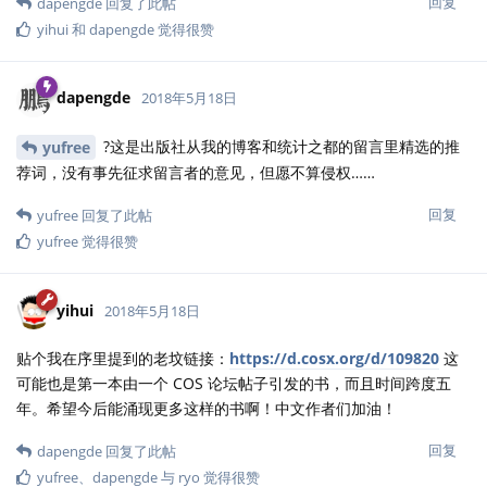
回复
dapengde
回复了此帖
yihui
和
dapengde
觉得很赞
dapengde
2018年5月18日
?这是出版社从我的博客和统计之都的留言里精选的推
yufree
荐词，没有事先征求留言者的意见，但愿不算侵权……
回复
yufree
回复了此帖
yufree
觉得很赞
yihui
2018年5月18日
贴个我在序里提到的老坟链接：
https://d.cosx.org/d/109820
这
可能也是第一本由一个 COS 论坛帖子引发的书，而且时间跨度五
年。希望今后能涌现更多这样的书啊！中文作者们加油！
回复
dapengde
回复了此帖
yufree
、
dapengde
与
ryo
觉得很赞