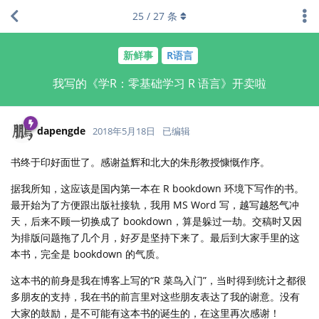
25
/
27
条
新鲜事
R语言
我写的《学R：零基础学习 R 语言》开卖啦
dapengde
2018年5月18日
已编辑
书终于印好面世了。感谢益辉和北大的朱彤教授慷慨作序。
据我所知，这应该是国内第一本在 R bookdown 环境下写作的书。
最开始为了方便跟出版社接轨，我用 MS Word 写，越写越怒气冲
天，后来不顾一切换成了 bookdown，算是躲过一劫。交稿时又因
为排版问题拖了几个月，好歹是坚持下来了。最后到大家手里的这
本书，完全是 bookdown 的气质。
这本书的前身是我在博客上写的“R 菜鸟入门”，当时得到统计之都很
多朋友的支持，我在书的前言里对这些朋友表达了我的谢意。没有
大家的鼓励，是不可能有这本书的诞生的，在这里再次感谢！