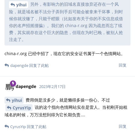
另外，有影响力的旧域名直接放弃还存在一个风
yihui
险，就是域名被不法分子弄到手后可能会被拿来干坏事，到时
候你就没辙了，只能干瞪眼（比如发布关于你的不实信息或借
你的名声招摇撞骗）。我们的 china-r.org 因为疏忽而忘了续
费，其实就存在这个巨大的隐患，但现在为时已晚，被别人抢
注走了。
china-r.org 已经中招了，现在它的安全证书属于一个色情网站。
回复
dapengde
回复了此帖
dapengde
2023年2月17日
费用倒是没多少，就是懒得多操一份心。不过
yihui
说的这个指向色情网站实在是雷人。当初刚开始租
CyrusYip
域名的时候，万万没想到得为它长期负责....
回复
CyrusYip
回复了此帖