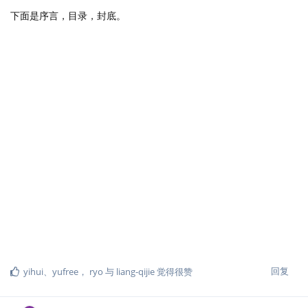
下面是序言，目录，封底。
回复
yihui
、
yufree
，
ryo
与
liang-qijie
觉得很赞