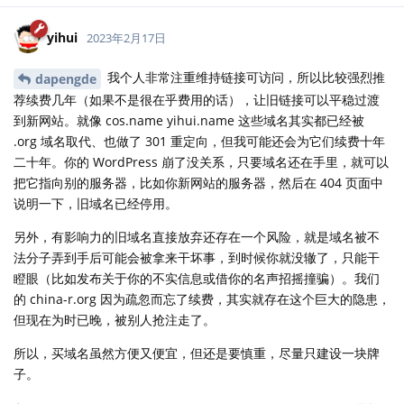
yihui
2023年2月17日
我个人非常注重维持链接可访问，所以比较强烈推
dapengde
荐续费几年（如果不是很在乎费用的话），让旧链接可以平稳过渡
到新网站。就像 cos.name yihui.name 这些域名其实都已经被
.org 域名取代、也做了 301 重定向，但我可能还会为它们续费十年
二十年。你的 WordPress 崩了没关系，只要域名还在手里，就可以
把它指向别的服务器，比如你新网站的服务器，然后在 404 页面中
说明一下，旧域名已经停用。
另外，有影响力的旧域名直接放弃还存在一个风险，就是域名被不
法分子弄到手后可能会被拿来干坏事，到时候你就没辙了，只能干
瞪眼（比如发布关于你的不实信息或借你的名声招摇撞骗）。我们
的 china-r.org 因为疏忽而忘了续费，其实就存在这个巨大的隐患，
但现在为时已晚，被别人抢注走了。
所以，买域名虽然方便又便宜，但还是要慎重，尽量只建设一块牌
子。