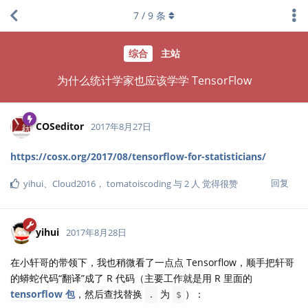
7
/
9
条
综合
主站
为什么统计学家也应该学学 TensorFlow
COSeditor
2017年8月27日
https://cosx.org/2017/08/tensorflow-for-statisticians/
回复
yihui
、
Cloud2016
，
tomatoiscoding
与
2
人
觉得很赞
yihui
2017年8月28日
在小轩哥的带领下，我也稍微看了一点点 Tensorflow，顺手把轩哥
的蟒蛇代码“翻译”成了 R 代码（主要工作就是用 R 里面的
tensorflow 包
，然后查找替换
为
）：
.
$