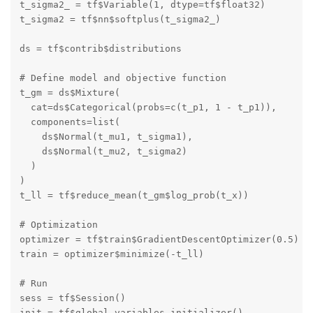
t_sigma2_ = tf$Variable(1, dtype=tf$float32)

t_sigma2 = tf$nn$softplus(t_sigma2_)

ds = tf$contrib$distributions

# Define model and objective function

t_gm = ds$Mixture(

  cat=ds$Categorical(probs=c(t_p1, 1 - t_p1)),

  components=list(

    ds$Normal(t_mu1, t_sigma1),

    ds$Normal(t_mu2, t_sigma2)

  )

)

t_ll = tf$reduce_mean(t_gm$log_prob(t_x))

# Optimization

optimizer = tf$train$GradientDescentOptimizer(0.5)

train = optimizer$minimize(-t_ll)

# Run

sess = tf$Session()

init = tf$global_variables_initializer()
