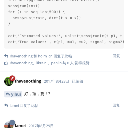
sess$run(init)

for (i in seq_len(500)) {

  sess$run(train, dict(t_x = x))

}

cat('Estimated values:', unlist(sess$run(c(t_p1, t_mu
cat('True values:', c(p1, mu1, mu2, sigma1, sigma2))
回复
Ihavenothing
和
holm_cn
回复了此帖
Ihavenothing
、
likrain
，
panlin
与
8
人
觉得很赞
Ihavenothing
2017年8月28日
已编辑
好，顶，赞！?
yihui
回复
lamei
回复了此帖
lamei
2017年8月29日