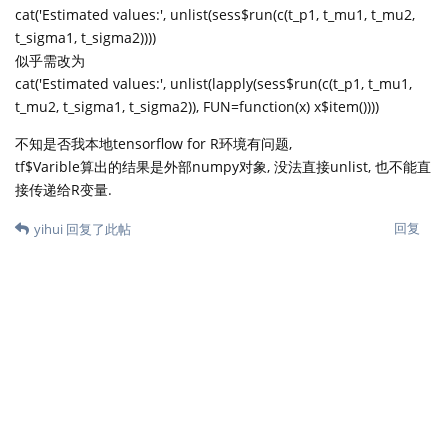
cat('Estimated values:', unlist(sess$run(c(t_p1, t_mu1, t_mu2,
t_sigma1, t_sigma2))))
似乎需改为
cat('Estimated values:', unlist(lapply(sess$run(c(t_p1, t_mu1,
t_mu2, t_sigma1, t_sigma2)), FUN=function(x) x$item())))
不知是否我本地tensorflow for R环境有问题,
tf$Varible算出的结果是外部numpy对象, 没法直接unlist, 也不能直
接传递给R变量.
回复
yihui
回复了此帖
yihui
2017年12月20日
嗯，有可能是后来 tensorflow 包有变动吧，我最近
holm_cn
没有试。谢谢！
回复