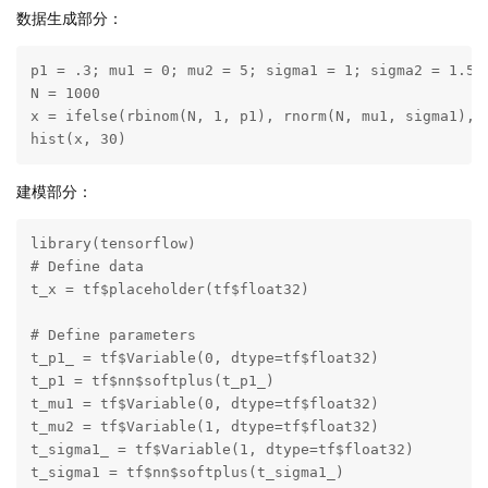
数据生成部分：
p1 = .3; mu1 = 0; mu2 = 5; sigma1 = 1; sigma2 = 1.5

N = 1000

x = ifelse(rbinom(N, 1, p1), rnorm(N, mu1, sigma1), r
hist(x, 30)
建模部分：
library(tensorflow)

# Define data

t_x = tf$placeholder(tf$float32)

# Define parameters

t_p1_ = tf$Variable(0, dtype=tf$float32)

t_p1 = tf$nn$softplus(t_p1_)

t_mu1 = tf$Variable(0, dtype=tf$float32)

t_mu2 = tf$Variable(1, dtype=tf$float32)

t_sigma1_ = tf$Variable(1, dtype=tf$float32)

t_sigma1 = tf$nn$softplus(t_sigma1_)
