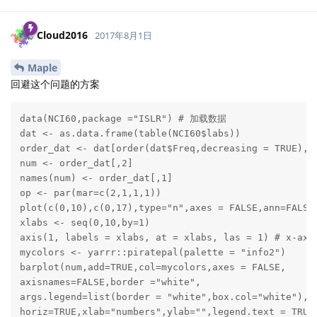
Cloud2016
2017年8月1日
Maple
回避这个问题的方案
data(NCI60,package ="ISLR") # 加载数据

dat <- as.data.frame(table(NCI60$labs))

order_dat <- dat[order(dat$Freq,decreasing = TRUE),]

num <- order_dat[,2]

names(num) <- order_dat[,1]

op <- par(mar=c(2,1,1,1))

plot(c(0,10),c(0,17),type="n",axes = FALSE,ann=FALSE)
xlabs <- seq(0,10,by=1)

axis(1, labels = xlabs, at = xlabs, las = 1) # x-axis
mycolors <- yarrr::piratepal(palette = "info2") 

barplot(num,add=TRUE,col=mycolors,axes = FALSE,

axisnames=FALSE,border ="white",

args.legend=list(border = "white",box.col="white"),

horiz=TRUE,xlab="numbers",ylab="",legend.text = TRUE)