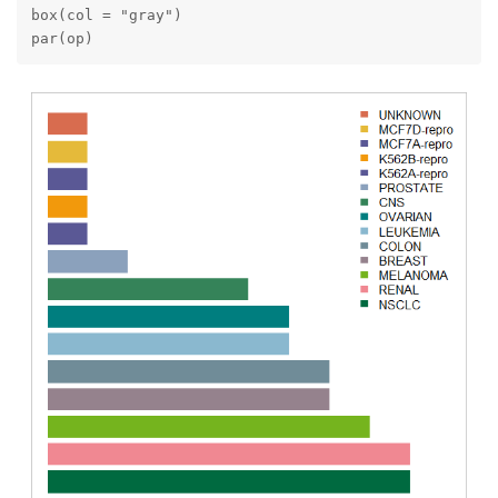
box(col = "gray")

par(op)