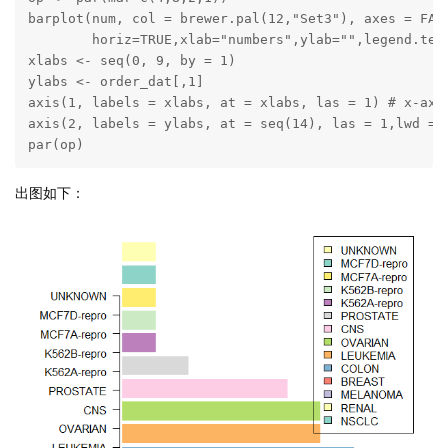
barplot(num, col = brewer.pal(12,"Set3"), axes = FALS
        horiz=TRUE,xlab="numbers",ylab="",legend.text =
xlabs <- seq(0, 9, by = 1)

ylabs <- order_dat[,1]		

axis(1, labels = xlabs, at = xlabs, las = 1) # x-axis
axis(2, labels = ylabs, at = seq(14), las = 1,lwd =1)
par(op)
出图如下：