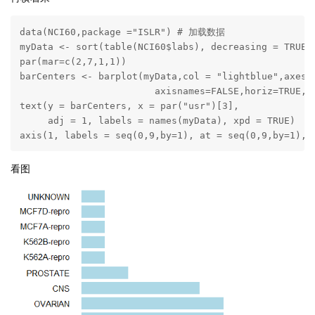
data(NCI60,package ="ISLR") # 加载数据		

myData <- sort(table(NCI60$labs), decreasing = TRUE)		

par(mar=c(2,7,1,1))	

barCenters <- barplot(myData,col = "lightblue",axes =
			axisnames=FALSE,horiz=TRUE,border ="white")				

text(y = barCenters, x = par("usr")[3],

     adj = 1, labels = names(myData), xpd = TRUE)

axis(1, labels = seq(0,9,by=1), at = seq(0,9,by=1), 
看图