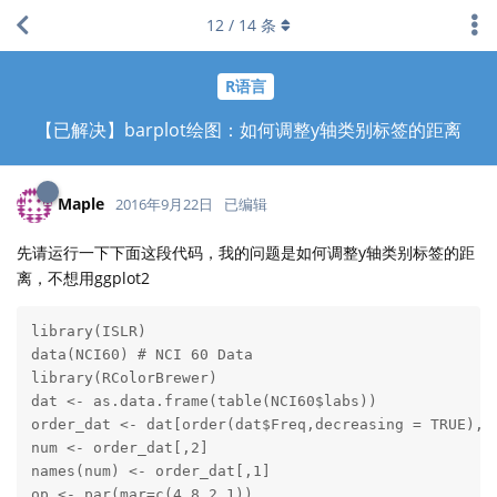
12
/
14
条
R语言
【已解决】barplot绘图：如何调整y轴类别标签的距离
Maple
2016年9月22日
已编辑
先请运行一下下面这段代码，我的问题是如何调整y轴类别标签的距
离，不想用ggplot2
library(ISLR) 

data(NCI60) # NCI 60 Data

library(RColorBrewer)

dat <- as.data.frame(table(NCI60$labs))

order_dat <- dat[order(dat$Freq,decreasing = TRUE),]

num <- order_dat[,2]

names(num) <- order_dat[,1]

op <- par(mar=c(4,8,2,1))
