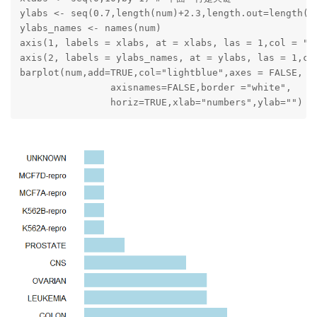
ylabs <- seq(0.7,length(num)+2.3,length.out=length(nu
ylabs_names <- names(num)

axis(1, labels = xlabs, at = xlabs, las = 1,col = "gr
axis(2, labels = ylabs_names, at = ylabs, las = 1,col
barplot(num,add=TRUE,col="lightblue",axes = FALSE,

		axisnames=FALSE,border ="white",

		horiz=TRUE,xlab="numbers",ylab="")