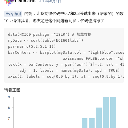
Cloud2016
2017年8月1日
的赞，让我觉得代码中0.7和2.3等试出来（瞎蒙的）的数
yihui
字，情何以堪。遂决定把这个问题磕到底，代码也清净了
data(NCI60,package ="ISLR") # 加载数据		

myData <- sort(table(NCI60$labs))		

par(mar=c(5,2.5,1,1))	

barCenters <- barplot(myData,col = "lightblue",axes =
			axisnames=FALSE,border ="white")				

text(x = barCenters, y = par("usr")[3]-.2, srt = 45,

     adj = 1, labels = names(myData), xpd = TRUE)

axis(2, labels = seq(0,9,by=1), at = seq(0,9,by=1), 
请看正图