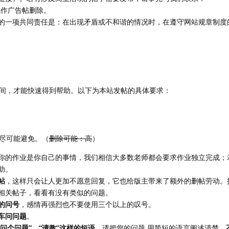
视作广告帖删除。
的一项共同责任是：在出现矛盾或不和谐的情况时，在遵守网站规章制度
间，才能快速得到帮助。以下为本站发帖的具体要求：
尽可能避免。（
删除可能：高
）
你的作业是你自己的事情，我们相信大多数老师都会要求作业独立完成；
助。
帖
，这样只会让人更加不愿意回复，它也给版主带来了额外的删帖劳动。
相关帖子，看看有没有类似的问题。
的问号
，感情再强烈也不要使用三个以上的叹号。
车问问题
。
“问个问题”、“请教”这样的短语
，请把您的问题 用简短的语言阐述清楚，