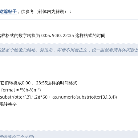
这篇帖子
，供参考（斜体内为解说）：
 这样格式的数字转换为 0:05, 9:30, 22:35 这样格式的时间
帖还是个经验总结帖。修改后，即使不用看正文，也一眼就看清具体问题
它们转换成0:00， 23:55这样的时间格式
, format = "%h-%m")
tr(otter[,3],1,2))*60 + as.numeric(substr(otter[3,],3,4))
现转换？
为条理清楚的三个小段
)