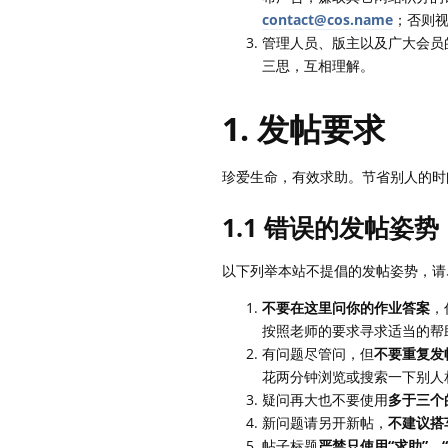
contact@cos.name
；否则
管理人员、版主以及广大会员
三思，互相理解。
1. 发帖要求
珍爱生命，有效求助。节省别人的时
1.1 错误的发帖姿势
以下列举本站不提倡的发帖姿势，请
不要在这里问你的作业答案
，
按照老师的要求寻求适当的帮
有问题尽管问，但
不要重复发
花两分钟浏览或搜索一下别人
疑问再大也不要使用
多于三个
新问题请另开新帖，
不建议搭
帖子标题
严禁只使用“求助”、