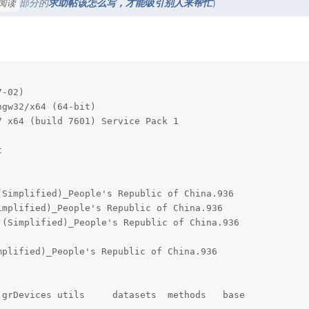
部分的
求助帖该怎么写，才能吸引别人来帮忙
)
荐阅读
-02)

gw32/x64 (64-bit)

 x64 (build 7601) Service Pack 1



Simplified)_People's Republic of China.936 

mplified)_People's Republic of China.936   

(Simplified)_People's Republic of China.936

                                           

plified)_People's Republic of China.936    

grDevices utils     datasets  methods   base     
