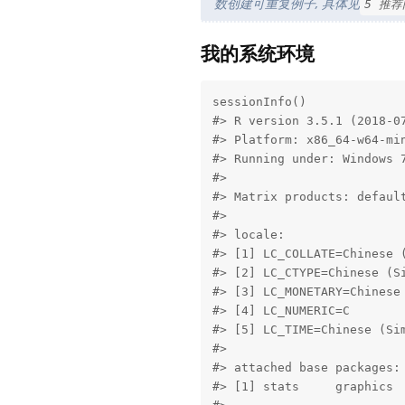
数创建可重复例子, 具体见
5 推
我的系统环境
sessionInfo()

#> R version 3.5.1 (2018-07
#> Platform: x86_64-w64-min
#> Running under: Windows 7
#> 

#> Matrix products: default
#> 

#> locale:

#> [1] LC_COLLATE=Chinese (
#> [2] LC_CTYPE=Chinese (Si
#> [3] LC_MONETARY=Chinese 
#> [4] LC_NUMERIC=C        
#> [5] LC_TIME=Chinese (Sim
#> 

#> attached base packages:

#> [1] stats     graphics  