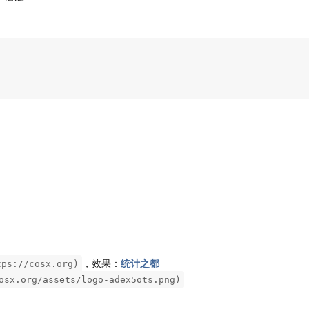
，效果：
统计之都
s://cosx.org)
osx.org/assets/logo-adex5ots.png)