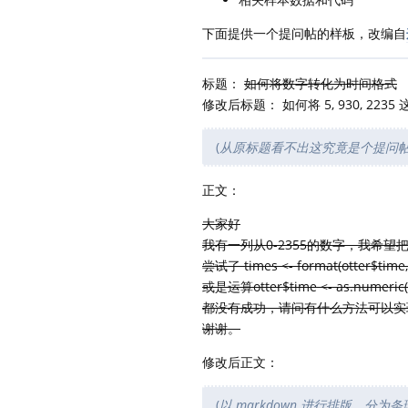
下面提供一个提问帖的样板，改编自
标题：
如何将数字转化为时间格式
修改后标题： 如何将 5, 930, 2235
(
从原标题看不出这究竟是个提问
正文：
大家好
我有一列从0-2355的数字，我希望把
尝试了 times <- format(otter$time
或是运算otter$time <- as.numeric(subs
都没有成功，请问有什么方法可以实
谢谢。
修改后正文：
(
以 markdown 进行排版，分