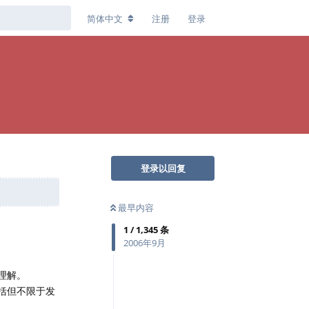
简体中文
注册
登录
登录以回复
最早内容
1
/
1,345
条
2006年9月
理解。
括但不限于发