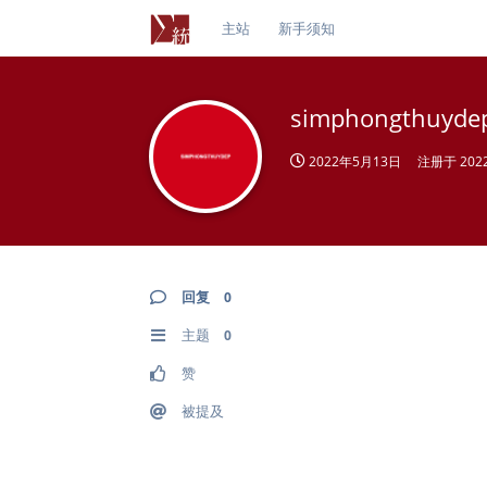
主站
新手须知
simphongthuyde
2022年5月13日
注册于
20
回复
0
主题
0
赞
被提及