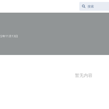
22年11月13日
暂无内容