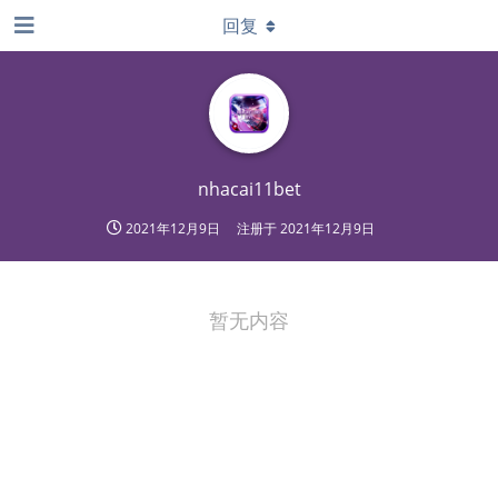
回复
nhacai11bet
2021年12月9日
注册于
2021年12月9日
暂无内容