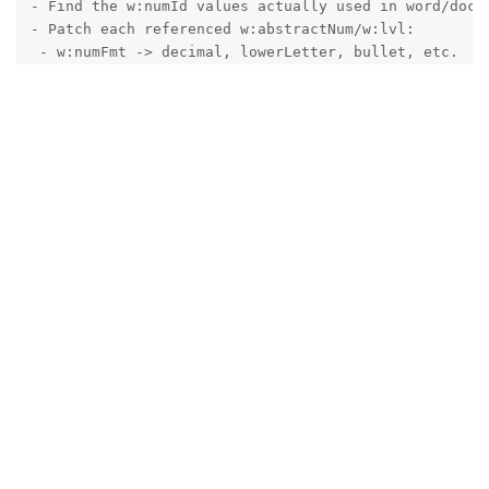
- Find the w:numId values actually used in word/docum
- Patch each referenced w:abstractNum/w:lvl:

 - w:numFmt -> decimal, lowerLetter, bullet, etc.

 - w:lvlText -> like "%1.", "%1.%2.", or a bullet cha
 - w:suff -> tab or space.

 - Optional: set w:pPr/w:ind for hanging indents.

Example (uses lxml; intentionally simple and idempote
import zipfile, shutil, tempfile, os

from lxml import etree

NS = {"w": "http://schemas.openxmlformats.org/wordpro
def patch_docx_lists(src, dst, desired):

    # desired: dict like { level:int -> dict(numFmt='
    tmpdir = tempfile.mkdtemp()

    with zipfile.ZipFile(src) as zin:

        zin.extractall(tmpdir)

    doc_path = os.path.join(tmpdir, "word", "document
    num_path = os.path.join(tmpdir, "word", "numberin