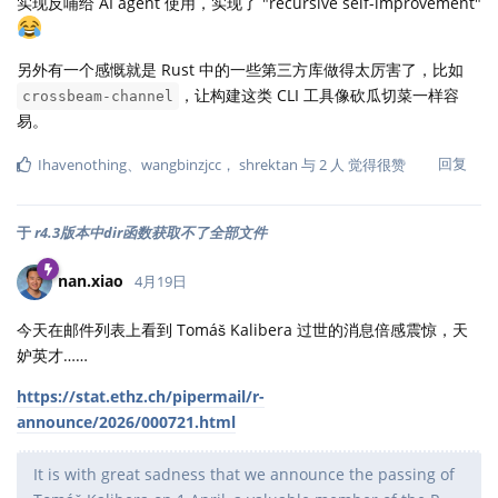
实现反哺给 AI agent 使用，实现了 "recursive self-improvement"
另外有一个感慨就是 Rust 中的一些第三方库做得太厉害了，比如
，让构建这类 CLI 工具像砍瓜切菜一样容
crossbeam-channel
易。
回复
Ihavenothing
、
wangbinzjcc
，
shrektan
与
2
人
觉得很赞
于
r4.3版本中dir函数获取不了全部文件
nan.xiao
4月19日
今天在邮件列表上看到 Tomáš Kalibera 过世的消息倍感震惊，天
妒英才……
https://stat.ethz.ch/pipermail/r-
announce/2026/000721.html
It is with great sadness that we announce the passing of