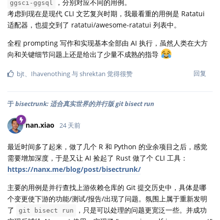
，分别对应不同的用例。
ggsci-ggsql
考虑到现在是现代 CLI 文艺复兴时期，我最看重的用例是 Ratatui
适配器，也提交到了 ratatui/awesome-ratatui 列表中。
全程 prompting 写作和实现基本全部由 AI 执行，虽然人类在大方
向和关键细节问题上还是给出了少量不成熟的指导
回复
bjt
、
Ihavenothing
与
shrektan
觉得很赞
于
bisectrunk: 适合真实世界的并行版 git bisect run
nan.xiao
24 天前
最近时间多了起来，做了几个 R 和 Python 的业余项目之后，感觉
需要增加深度，于是又让 AI 捡起了 Rust 做了个 CLI 工具：
https://nanx.me/blog/post/bisectrunk/
主要的用例是并行查找上游依赖仓库的 Git 提交历史中，具体是哪
个变更使下游的功能/测试/报告/出现了问题。氛围上属于重新发明
了
，只是可以处理的问题更宽泛一些。并成功
git bisect run