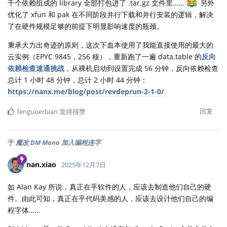
千个依赖组成的 library 全部打包进了 .tar.gz 文件里……
另外
优化了 xfun 和 pak 在不同阶段并行下载和并行安装的逻辑，解决
了在硬件规模足够的前提下明显影响速度的瓶颈。
秉承大力出奇迹的原则，这次下血本使用了我能直接使用的最大的
云实例（EPYC 9845，256 核），重新跑了一遍 data.table 的
反向
依赖检查速通挑战
，从裸机启动到设置完成 56 分钟，反向依赖检查
总计 1 小时 48 分钟，总计 2 小时 44 分钟：
https://nanx.me/blog/post/revdeprun-2-1-0/
回复
fenguoerbian
觉得很赞
于
魔改 DM Mono 加入编程连字
nan.xiao
2025年12月7日
如 Alan Kay 所说，真正在乎软件的人，应该去制造他们自己的硬
件。由此可知，真正在乎代码美感的人，应该去设计他们自己的编
程字体……