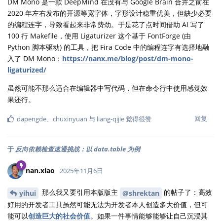
DM Mono 是一款 DeepMind 在没有与 Google Brain 合并之前在
2020 年左右发布的开源等宽字体，字形设计稳重优美，但缺少必要
的编程连字，导致看起来非常费劲。于是花了点时间借助 AI 写了
100 行 Makefile，使用 Ligaturizer 这个基于 FontForge (由
Python 脚本驱动) 的工具，把 Fira Code 中的编程连字有选择地融
入了 DM Mono：
https://nanx.me/blog/post/dm-mono-
ligaturized/
虽然可能不那么适合在编辑器中写代码，但在命令行中使用感觉效
果还行。
回复
dapengde
、
chuxinyuan
与
liang-qijie
觉得很赞
于
反向依赖检查速通挑战：以 data.table 为例
nan.xiao
2025年11月6日
那么我又要引用本版版主
的帖子了：高效
yihui
@shrektan
好用的开发者工具虽然可能无法为开发者本人创造多大价值，但可
能可以
创造巨大的社会价值
。如果一件事情能够能够让自己沉浸其