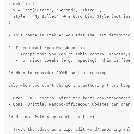
block_list(

  x = list("First", "Second", "Third"),

  style = "My Bullet"  # a Word List Style (not just 
)

- This route is stable: you edit the list definition 
3. If you must keep Markdown lists

   - Accept that you can reliably control spacing/in
   - For minor tweaks (e.g., spacing), this is fine.

## When to consider OOXML post-processing

Only when you can't change the authoring (must keep 
- Pros: Full control after the fact; can standardize 
- Cons: Brittle. Pandoc/officedown updates can chang
## Minimal Python approach (outline)

- Treat the .docx as a zip; edit word/numbering.xml (