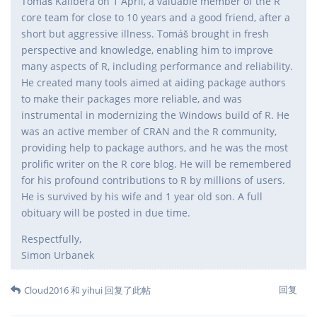
Tomáš Kalibera on 1 April, a valuable member of the R
core team for close to 10 years and a good friend, after a
short but aggressive illness. Tomáš brought in fresh
perspective and knowledge, enabling him to improve
many aspects of R, including performance and reliability.
He created many tools aimed at aiding package authors
to make their packages more reliable, and was
instrumental in modernizing the Windows build of R. He
was an active member of CRAN and the R community,
providing help to package authors, and he was the most
prolific writer on the R core blog. He will be remembered
for his profound contributions to R by millions of users.
He is survived by his wife and 1 year old son. A full
obituary will be posted in due time.
Respectfully,
Simon Urbanek
回复
Cloud2016
和
yihui
回复了此帖