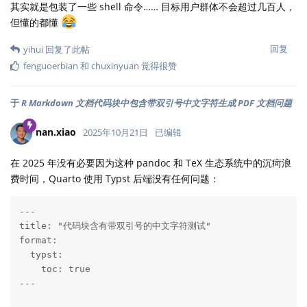
其实就是包装了一些 shell 命令…… 目标用户群体不会超过几百人，
但懂的都懂
回复
yihui
回复了此帖
fenguoerbian
和
chuxinyuan
觉得很赞
于
R Markdown 文档代码块中包含带双引号中文字符生成 PDF 文档问题
nan.xiao
2025年10月21日
已编辑
在 2025 年没有必要因为这种 pandoc 和 TeX 生态系统中的沉疴浪
费时间，Quarto 使用 Typst 后端没有任何问题：
---

title: "代码块含有带双引号的中文字符测试"

format:

  typst:

    toc: true

---
