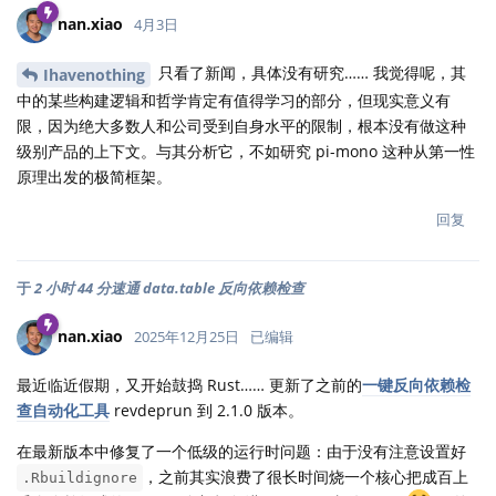
nan.xiao
4月3日
只看了新闻，具体没有研究…… 我觉得呢，其
Ihavenothing
中的某些构建逻辑和哲学肯定有值得学习的部分，但现实意义有
限，因为绝大多数人和公司受到自身水平的限制，根本没有做这种
级别产品的上下文。与其分析它，不如研究 pi-mono 这种从第一性
原理出发的极简框架。
回复
于
2 小时 44 分速通 data.table 反向依赖检查
nan.xiao
2025年12月25日
已编辑
最近临近假期，又开始鼓捣 Rust…… 更新了之前的
一键反向依赖检
查自动化工具
revdeprun 到 2.1.0 版本。
在最新版本中修复了一个低级的运行时问题：由于没有注意设置好
，之前其实浪费了很长时间烧一个核心把成百上
.Rbuildignore