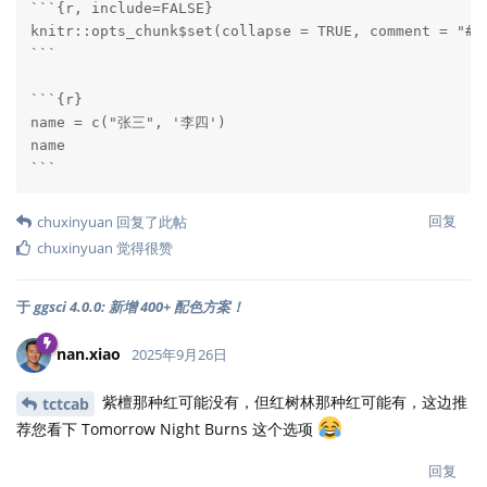
```{r, include=FALSE}

knitr::opts_chunk$set(collapse = TRUE, comment = "#>"
```

```{r}

name = c("张三", '李四')

name

```
回复
chuxinyuan
回复了此帖
chuxinyuan
觉得很赞
于
ggsci 4.0.0: 新增 400+ 配色方案！
nan.xiao
2025年9月26日
紫檀那种红可能没有，但红树林那种红可能有，这边推
tctcab
荐您看下 Tomorrow Night Burns 这个选项
回复