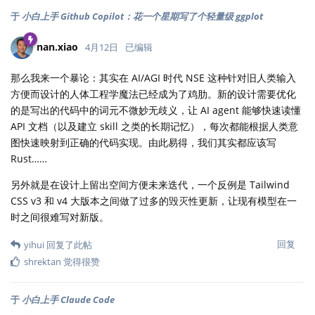
于
小白上手 Github Copilot：花一个星期写了个轻量级 ggplot
nan.xiao
4月12日
已编辑
那么我来一个暴论：其实在 AI/AGI 时代 NSE 这种针对旧人类输入
方便而设计的人体工程学魔法已经成为了鸡肋。新的设计需要优化
的是写出的代码中的词元不微妙无歧义，让 AI agent 能够快速读懂
API 文档（以及建立 skill 之类的长期记忆），每次都能根据人类意
图快速映射到正确的代码实现。由此易得，我们其实都应该写
Rust……
另外就是在设计上留出空间方便未来迭代，一个反例是 Tailwind
CSS v3 和 v4 大版本之间做了过多的毁灭性更新，让现有模型在一
时之间很难写对新版。
回复
yihui
回复了此帖
shrektan
觉得很赞
于
小白上手 Claude Code