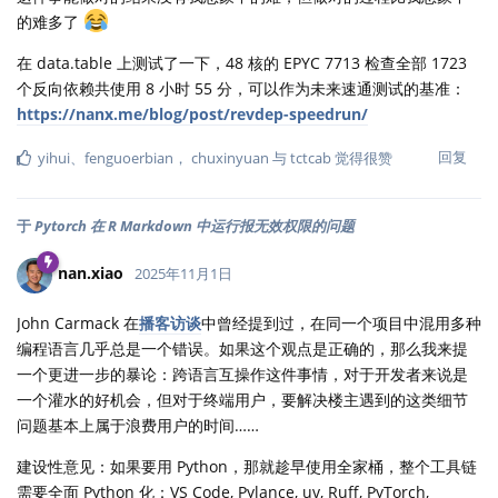
的难多了
在 data.table 上测试了一下，48 核的 EPYC 7713 检查全部 1723
个反向依赖共使用 8 小时 55 分，可以作为未来速通测试的基准：
https://nanx.me/blog/post/revdep-speedrun/
回复
yihui
、
fenguoerbian
，
chuxinyuan
与
tctcab
觉得很赞
于
Pytorch 在 R Markdown 中运行报无效权限的问题
nan.xiao
2025年11月1日
John Carmack 在
播客访谈
中曾经提到过，在同一个项目中混用多种
编程语言几乎总是一个错误。如果这个观点是正确的，那么我来提
一个更进一步的暴论：跨语言互操作这件事情，对于开发者来说是
一个灌水的好机会，但对于终端用户，要解决楼主遇到的这类细节
问题基本上属于浪费用户的时间……
建设性意见：如果要用 Python，那就趁早使用全家桶，整个工具链
需要全面 Python 化：VS Code, Pylance, uv, Ruff, PyTorch,