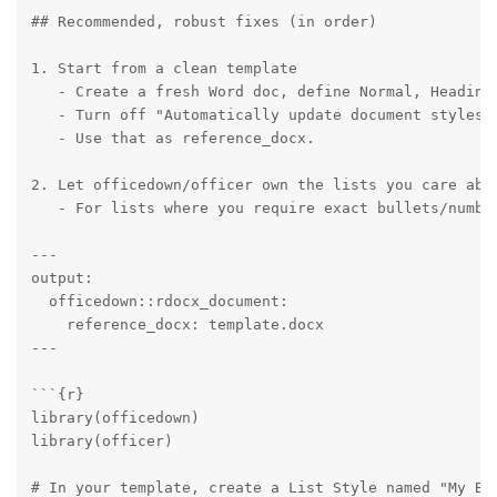
## Recommended, robust fixes (in order)

1. Start from a clean template

   - Create a fresh Word doc, define Normal, Heading
   - Turn off "Automatically update document styles"
   - Use that as reference_docx.

2. Let officedown/officer own the lists you care abou
   - For lists where you require exact bullets/numbe
---

output:

  officedown::rdocx_document:

    reference_docx: template.docx

---

```{r}

library(officedown)

library(officer)

# In your template, create a List Style named "My Bul