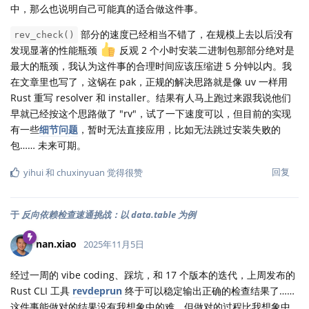
中，那么也说明自己可能真的适合做这件事。
部分的速度已经相当不错了，在规模上去以后没有
rev_check()
发现显著的性能瓶颈
️ 反观 2 个小时安装二进制包那部分绝对是
最大的瓶颈，我认为这件事的合理时间应该压缩进 5 分钟以内。我
在文章里也写了，这锅在 pak，正规的解决思路就是像 uv 一样用
Rust 重写 resolver 和 installer。结果有人马上跑过来跟我说他们
早就已经按这个思路做了 "rv"，试了一下速度可以，但目前的实现
有一些
细节问题
，暂时无法直接应用，比如无法跳过安装失败的
包…… 未来可期。
回复
yihui
和
chuxinyuan
觉得很赞
于
反向依赖检查速通挑战：以 data.table 为例
nan.xiao
2025年11月5日
经过一周的 vibe coding、踩坑，和 17 个版本的迭代，上周发布的
Rust CLI 工具
revdeprun
终于可以稳定输出正确的检查结果了……
这件事能做对的结果没有我想象中的难，但做对的过程比我想象中