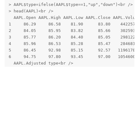
> AAPL$type=ifelse(AAPL$type==1,"up","down")<br />

> head(AAPL)<br />

  AAPL.Open AAPL.High AAPL.Low AAPL.Close AAPL.Volume
1     86.29     86.58    81.90      83.80    44225700
2     84.05     85.95    83.82      85.66    30259300
3     85.77     86.20    84.40      85.05    29812200
4     85.96     86.53    85.28      85.47    28468100
5     86.45     92.98    85.15      92.57   119617800
6     94.75     97.80    93.45      97.00   105460000
  AAPL.Adjusted type<br />

1         80.54 <NA><br />

2         82.33   up<br />

3         81.75 down<br />

4         82.15   up<br />

5         88.97   up<br />

6         93.23   up</p>

<p>
</p>
回复