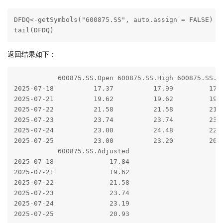
DFDQ<-getSymbols("600875.SS", auto.assign = FALSE)

tail(DFDQ)
返回结果如下：
           600875.SS.Open 600875.SS.High 600875.SS.Lo
2025-07-18          17.37          17.99         17.3
2025-07-21          19.62          19.62         19.6
2025-07-22          21.58          21.58         21.5
2025-07-23          23.74          23.74         23.0
2025-07-24          23.00          24.48         22.3
2025-07-25          23.00          23.20         20.9
           600875.SS.Adjusted

2025-07-18              17.84

2025-07-21              19.62

2025-07-22              21.58

2025-07-23              23.74

2025-07-24              23.19

2025-07-25              20.93