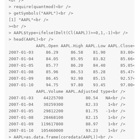
<br />

> require(quantmod)<br />

> getSymbols("AAPL")<br />

[1] "AAPL"<br />

><br />

> AAPL$type=ifelse(Delt(Cl(AAPL))>=0,1,-1)<br />

> head(AAPL)<br />

           AAPL.Open AAPL.High AAPL.Low AAPL.Close<br
2007-01-03     86.29     86.58    81.90      83.80<br
2007-01-04     84.05     85.95    83.82      85.66<br
2007-01-05     85.77     86.20    84.40      85.05<br
2007-01-08     85.96     86.53    85.28      85.47<br
2007-01-09     86.45     92.98    85.15      92.57<br
2007-01-10     94.75     97.80    93.45      97.00<br
           AAPL.Volume AAPL.Adjusted type<br />

2007-01-03    44225700         80.54   NA<br />

2007-01-04    30259300         82.33    1<br />

2007-01-05    29812200         81.75   -1<br />

2007-01-08    28468100         82.15    1<br />

2007-01-09   119617800         88.97    1<br />

2007-01-10   105460000         93.23    1<br />

> AAPL=as.data.frame(coredata(AAPL))<br />
