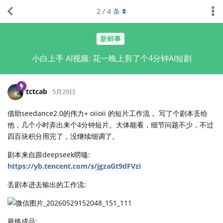
2
/
4
条
新鲜事
小白上手 AI视频: 花一晚上剪了个4分钟AI短剧
tctcab
5月29日
借助seedance2.0的伟力+ oiioii 的短片工作流， 写了个剧本丢给
他，几个小时弄出来个4分钟短片。大体能看，细节问题不少，不过
四百块积分用完了，没继续细调了。
剧本来自跟deepseek唠嗑:
https://yb.tencent.com/s/jgzaGt9dFVzi
丢剧本进去输出的工作流:
最终成品: