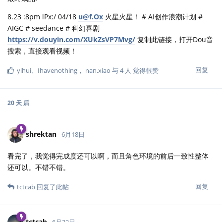
8.23 :8pm lPx:/ 04/18
u@f.Ox
火星火星！ # AI创作浪潮计划 #
AIGC # seedance # 科幻喜剧
https://v.douyin.com/XUkZsVP7Mvg/
复制此链接，打开Dou音
搜索，直接观看视频！
回复
yihui
、
Ihavenothing
，
nan.xiao
与
4
人
觉得很赞
20 天
后
shrektan
6月18日
看完了，我觉得完成度还可以啊，而且角色环境的前后一致性整体
还可以。不错不错。
回复
tctcab
回复了此帖
tctcab
6月22日