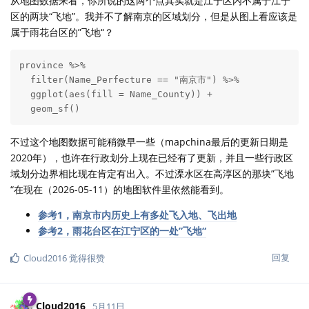
从地图数据来看，你所说的这两个点其实就是江宁区内不属于江宁
  # 设置省级边界

区的两块“飞地”。我并不了解南京的区域划分，但是从图上看应该是
  geom_sf(data = province, 

属于雨花台区的”飞地“？
          alpha = 0, 

          linetype = "dashed", 

          size = 1.2,

province %>%

          color = "gray30") +

  filter(Name_Perfecture == "南京市") %>%

  # 标记江宁气象站位置（黑色圈白色填充，无编号）

  ggplot(aes(fill = Name_County)) +

  geom_point(data = stations_df,

  geom_sf()
             aes(x = lon, y = lat),

             color = "black",       # 黑色边框

不过这个地图数据可能稍微早一些（mapchina最后的更新日期是
             fill = "white",        # 白色填充

2020年），也许在行政划分上现在已经有了更新，并且一些行政区
             shape = 21,            # 带边框的圆形

域划分边界相比现在肯定有出入。不过溧水区在高淳区的那块”飞地
             size = 2.5,              # 大小

“在现在（2026-05-11）的地图软件里依然能看到。
             stroke = 1) +        # 边框粗细

  # 显示经纬度坐标轴

参考1，南京市内历史上有多处飞入地、飞出地
  ggspatial::annotation_scale(location = "bl", width_
参考2，雨花台区在江宁区的一处”飞地“
  ggspatial::annotation_north_arrow(location = "tl", 
                                    pad_x = unit(0.5,
回复
Cloud2016
觉得很赞
                                    style = ggspatial
  # 设置颜色方案：江宁区红色，其他县灰色

  scale_fill_manual(values = c("TRUE" = "red", "FALSE
Cloud2016
5月11日