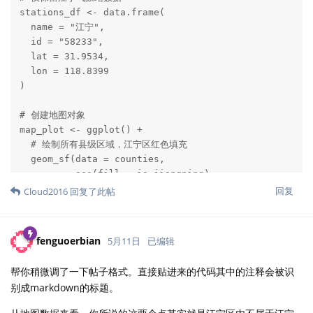
stations_df <- data.frame(

  name = "江宁",

  id = "58233",

  lat = 31.9534,

  lon = 118.8399

)

# 创建地图对象

map_plot <- ggplot() +

  # 绘制所有县级区域，江宁区红色填充

  geom_sf(data = counties, 

          aes(fill = is_jiangning),

          linetype = "solid", 

回复
Cloud2016
回复了此帖
          size = 0.5,

          color = "white") +

  # 绘制市级边界

fenguoerbian
5月11日
已编辑
  geom_sf(data = cities, 

          alpha = 0, 

帮你稍微调了一下帖子格式。直接贴进来的代码其中的注释会被识
          linetype = "solid", 

别成markdown的标题。
          size = 1,

          color = "black") +
