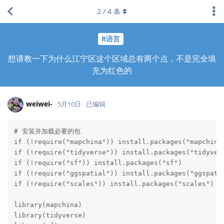
2
/
4
条
R语言
想请教一下为什么江宁区这个区域总有两个点，不是完全填
充为红色的
weiwei-
5月10日
已编辑
# 安装并加载必要的包

if (!require("mapchina")) install.packages("mapchina"
if (!require("tidyverse")) install.packages("tidyvers
if (!require("sf")) install.packages("sf")

if (!require("ggspatial")) install.packages("ggspatia
if (!require("scales")) install.packages("scales")

library(mapchina)

library(tidyverse)
