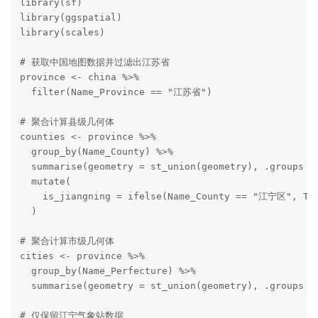
library(sf)

library(ggspatial)

library(scales)

# 获取中国地图数据并过滤出江苏省

province <- china %>%

  filter(Name_Province == "江苏省")

# 聚合计算县级几何体

counties <- province %>%

  group_by(Name_County) %>%

  summarise(geometry = st_union(geometry), .groups = 
  mutate(

    is_jiangning = ifelse(Name_County == "江宁区", T
  )

# 聚合计算市级几何体

cities <- province %>%

  group_by(Name_Perfecture) %>%

  summarise(geometry = st_union(geometry), .groups = 
# 仅保留江宁气象站数据
