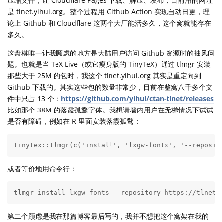
压缩文件，让 Cloudflare Pages 下载、解压、发布，目前用的网址
是 tlnet.yihui.org。整个过程用 Github Action 实现自动日更，理
论上 Github 和 Cloudflare 这两个大厂能活多久，这个窝就能存在
多久。
这盘棋唯一让我顾虑的地方是大陆用户访问 Github 资源时的抽风问
题。也就是当 TeX Live（或它瘦身版的 TinyTeX）通过 tlmgr 安装
那些大于 25M 的包时，我这个 tlnet.yihui.org 其实是重定向到
Github 下载的。其实这些包的数量非常少，目前在整窝八千多个文
件中只占 13 个：
https://github.com/yihui/ctan-tlnet/releases
比如那个 38M 的落霞孤鹜字体。我想请墙内用户在无梯情况下试试
是否有障碍，例如在 R 里面安装落霞孤鹜：
tinytex::tlmgr(c('install', 'lxgw-fonts', '--reposit
或者等价地用命令行：
tlmgr install lxgw-fonts --repository https://tlnet.
第二个顾虑是我在那篇博客最后写的，我并不想把这个窝架在我的