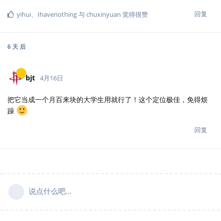
回复
yihui
、
Ihavenothing
与
chuxinyuan
觉得很赞
6 天
后
bjt
4月16日
把它当成一个月百来块的大学生用就行了！这个定位极佳，免得烦
躁
回复
说点什么吧...