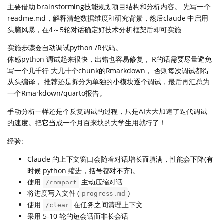
主要借助 brainstorming技能规划项目结构和分析内容。 先写一个
readme.md，解释清楚数据维度和研究背景，然后claude 中启用
头脑风暴，在4～5轮对话确定好技术分析框架后即可实施
实施步骤会自动调试python /R代码。
体感python 调试起来很快，出错也容易修复， R的话需要尽量避免
写一个几千行 大几十个chunk的Rmarkdown， 否则每次调试都得
从头编译， 推荐还是拆分为单独的小模块逐个调试，最后再汇总为
一个Rmarkdown/quarto报告。
手动分析一样还是个反复调试的过程，只是AI大大加速了迭代调试
的速度。把它当成一个月百来块的大学生用就行了！
经验:
Claude 的上下文窗口会随着对话增长而填满，性能会下降(有
时候 python 缩进，括号都对不齐)。
使用
主动压缩对话
/compact
将进度写入文件 (
)
progress.md
使用
在任务之间清理上下文
/clear
采用 5-10 轮的短会话而非长会话