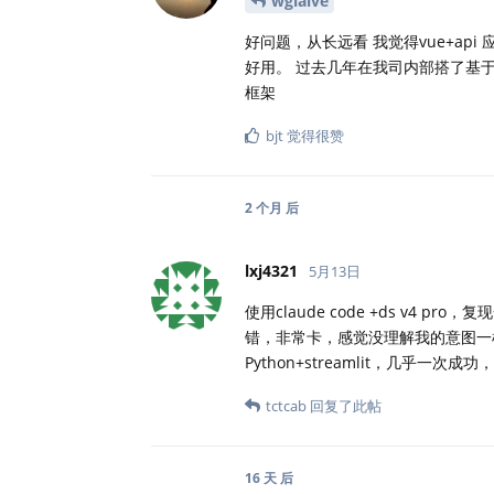
wglaive
好问题，从长远看 我觉得vue+ap
好用。 过去几年在我司内部搭了基于R 
框架
bjt
觉得很赞
2 个月
后
lxj4321
5月13日
使用claude code +ds v4 
错，非常卡，感觉没理解我的意图一样
Python+streamlit，几乎一
tctcab
回复了此帖
16 天
后