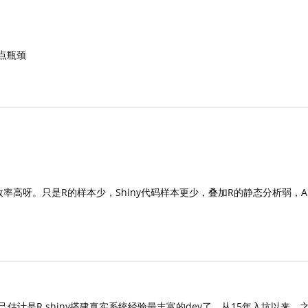
有点瓶颈
mlit效率高呀。只是R的样本少，Shiny代码样本更少，叠加R的静态分析弱，
估计是R shiny搭建真实系统经验最丰富的dev了，从15年入坑以来，