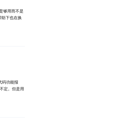
只是够用而不是
I帮助下也在换
回复
来的代码功能报
搞不定。但是用
回复