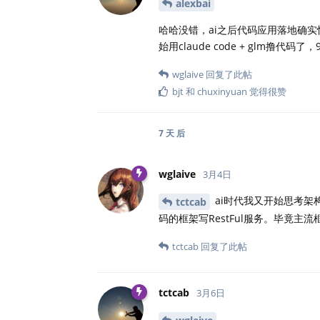
alexbai
哈哈没错，ai之后代码应用落地确实
始用claude code + glm撸代
wglaive
回复了此帖
bjt
和
chuxinyuan
觉得很赞
7 天
后
wglaive
3月4日
ai时代我又开始思考架
tctcab
码的框架写RestFul服务。毕竟
tctcab
回复了此帖
tctcab
3月6日