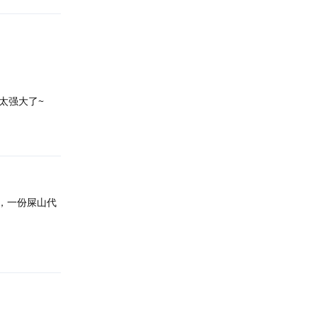
力太强大了~
回复
a，一份屎山代
回复