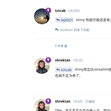
tctcab
5月29日
shiny 性能可能还是
lxj4321
shrektan
回复了此帖
1 个月
后
shrektan
7月2日
shiny肯定比strea
tctcab
也就不足为奇了。
shrektan
7月2日
已编辑
TBH，老王卖瓜自卖自夸一个，我自己