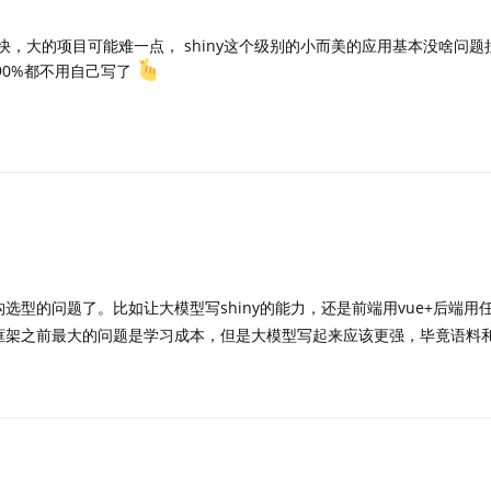
快，大的项目可能难一点， shiny这个级别的小而美的应用基本没啥问
码了，90%都不用自己写了
构选型的问题了。比如让大模型写shiny的能力，还是前端用vue+后端用
主流框架之前最大的问题是学习成本，但是大模型写起来应该更强，毕竟语料