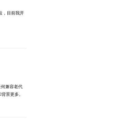
题拉，目前我开
回复
任何兼容老代
和背景更多。
回复