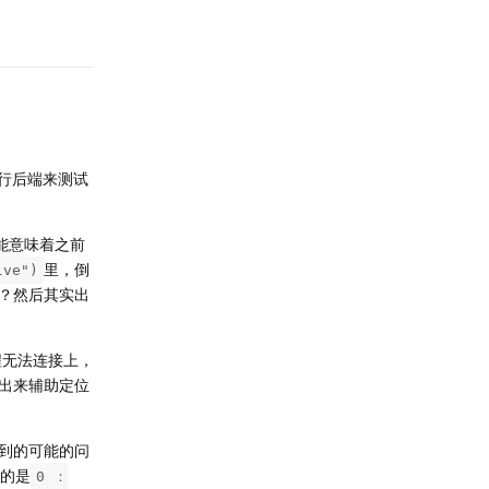
回复
并行后端来测试
能意味着之前
里，倒
lve")
？然后其实出
程无法连接上，
出来辅助定位
到的可能的问
的是
0 ：