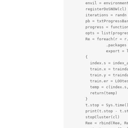
        envil = environment
        registerDoSNOW(cl)

        iterations = randn

        pb = txtProgressBar
        progress = function
        opts = list(progres
        Re = foreach(r = r
                 .packages 
                 export = l
        {

          index.s = index_a
          train.x = trainda
          train.y = trainda
          train.er = LOOtes
          temp = c(index.s,
          return(temp)

        }

        t.stop = Sys.time()
        print(t.stop - t.st
        stopCluster(cl)

        Ree = rbind(Ree, Re