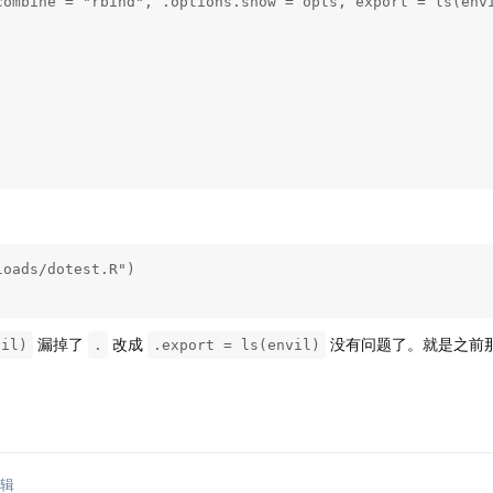
combine = "rbind", .options.snow = opts, export = ls(envi
oads/dotest.R")

                                                        
漏掉了
改成
没有问题了。就是之前
vil)
.
.export = ls(envil)
辑