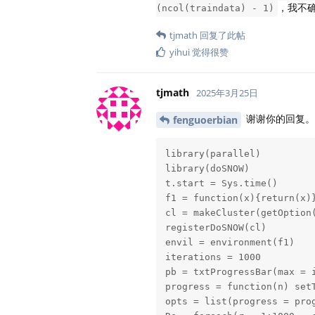
，我不
(ncol(traindata) - 1)
tjmath
回复了此帖
yihui
觉得很赞
tjmath
2025年3月25日
谢谢你的回复。确
fenguoerbian
library(parallel)

library(doSNOW)

t.start = Sys.time()

f1 = function(x){return(x)}
cl = makeCluster(getOption(
registerDoSNOW(cl)

envil = environment(f1)

iterations = 1000

pb = txtProgressBar(max = i
progress = function(n) setT
opts = list(progress = prog