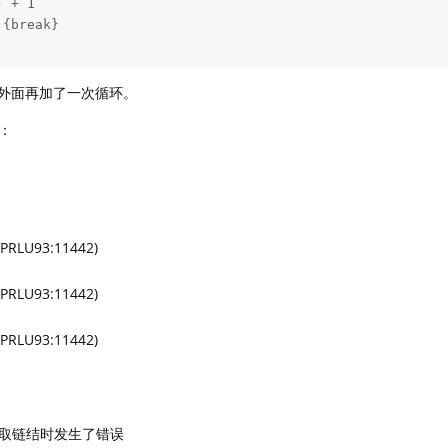
 + 1

{break}

以我外面再加了一次循环。
：
LU93:11442)
LU93:11442)
LU93:11442)
]]): 读取链结时发生了错误