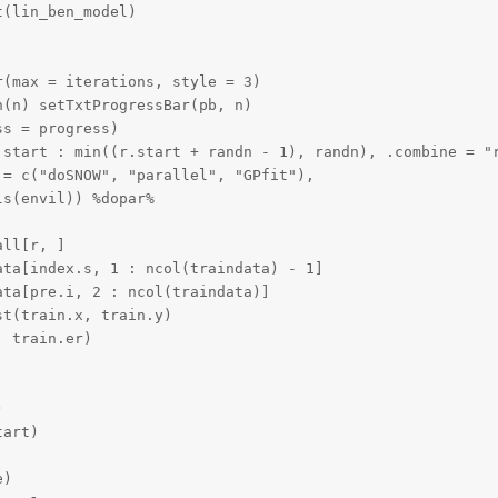
(lin_ben_model)

(max = iterations, style = 3)

(n) setTxtProgressBar(pb, n)

s = progress)

.start : min((r.start + randn - 1), randn), .combine = "r
= c("doSNOW", "parallel", "GPfit"),

s(envil)) %dopar%

ll[r, ]

ta[index.s, 1 : ncol(traindata) - 1]

ta[pre.i, 2 : ncol(traindata)]

t(train.x, train.y)

 train.er)



art)

)
