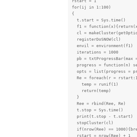
rstart = 1

for(ij in 1:100)

{

  t.start = Sys.time()

  f1 = function(x){return(x
  cl = makeCluster(getOptio
  registerDoSNOW(cl)

  envil = environment(f1)

  iterations = 1000

  pb = txtProgressBar(max =
  progress = function(n) se
  opts = list(progress = pr
  Re = foreach(r = rstart:
    temp = runif(1)

    return(temp)

  }

  Ree = rbind(Ree, Re)

  t.stop = Sys.time()

  print(t.stop - t.start)

  stopCluster(cl)

  if(nrow(Ree) == 1000){bre
  rstart = nrow(Ree) + 1
