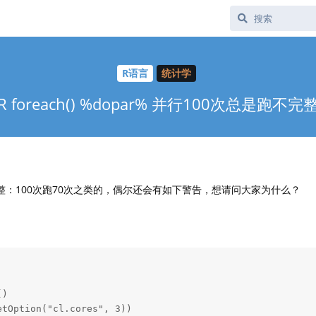
R语言
统计学
R foreach() %dopar% 并行100次总是跑不完
完整：100次跑70次之类的，偶尔还会有如下警告，想请问大家为什么？
)

tOption("cl.cores", 3))
