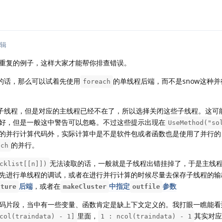
辑
重复的例子，这样大家才能帮你排查错误。
的话，那么可以试着先使用
的单线程后端，而不是snow这种
foreach
的子线程，但是对应的主线程已经不在了，所以选择关闭这些子线程。这可
好，但是一般这中警告可以忽略。不过这些提示出现在
UseMethod("so
的并行计算代码外，实际计算中是不是软件包或者函数也是使用了并行的
的并行。
ach
无法读取的话，一般就是子线程出错挂掉了，于是主线
cklist[[n]])
先进行单线程的调试，或者在进行并行计算的时候尽量去保存子线程的输
后端
，或者在
中指定
参数
uture
makeCluster
outfile
码片段，当中有一些变量、函数肯定是缺上下文定义的。我打眼一瞧能看
里面，
其实对应
col(traindata) - 1]
1 : ncol(traindata) - 1