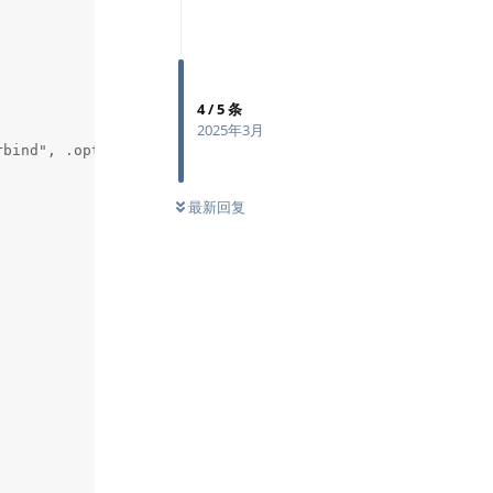
4
/
5
条
2025年3月
bind", .options.snow = opts,

最新回复