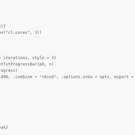
)}

n("cl.cores", 3))

 iterations, style = 3)

tTxtProgressBar(pb, n)

ogress)

1000, .combine = "rbind", .options.snow = opts, export = 
ak}
