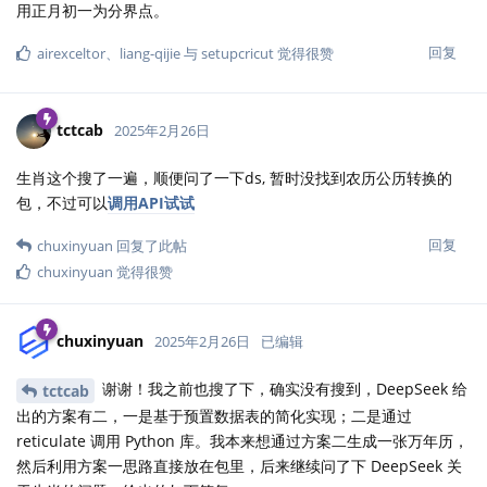
用正月初一为分界点。
回复
airexceltor
、
liang-qijie
与
setupcricut
觉得很赞
tctcab
2025年2月26日
生肖这个搜了一遍，顺便问了一下ds, 暂时没找到农历公历转换的
包，不过可以
调用API试试
回复
chuxinyuan
回复了此帖
chuxinyuan
觉得很赞
chuxinyuan
2025年2月26日
已编辑
谢谢！我之前也搜了下，确实没有搜到，DeepSeek 给
tctcab
出的方案有二，一是基于预置数据表的简化实现；二是通过
reticulate 调用 Python 库。我本来想通过方案二生成一张万年历，
然后利用方案一思路直接放在包里，后来继续问了下 DeepSeek 关