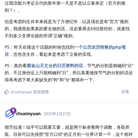
过我没能力考证古代的新年第一天是不是以立春来定（官方的规
则？）。
但是考虑到生肖本来就是为了方便纪年，以及现在是有“官方”规则
的，我感觉如果真的要去做的话，没必要再去纠结曾经的，或者找
不到多少支撑论据的所谓“正确”规则。
PS：昨天在搜这个话题的时候也找到
一个公历农历转换的php项
目
，也包含生肖，看起来是考虑了立春的实现。
PS：真的看
紫金山天文台的日历资料的话
，节气的分割是精确到“分”
的，不过身份证上只能精确到“日”，所以真要做按节气的分割的话还
得再考虑下将大家缺失的“时”和“分”都填补一下。
回复
chuxinyuan
觉得很赞
chuxinyuan
2025年2月27日
细节拉满！似乎可以既要又要，就是两个标准整两个函数，各取所
取。目前可以先按照“官方口径”的正月初一分界计算一个，这个相对