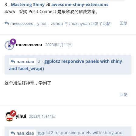
3 -
Mastering Shiny
和
awesome-shiny-extensions
4/5/6 - 采购 Posit Connect 是最容易的解决方案。
回复
meeeeeeeeo
、
yihui
，
zizhou
与
chuxinyuan
回复了此帖
meeeeeeeeo
2023年1月11日
2 -
ggplot2 responsive panels with shiny
nan.xiao
and facet_wrap()
这个用法好神奇，学到了
回复
yihui
2023年1月11日
ggplot2 responsive panels with shiny and
nan.xiao