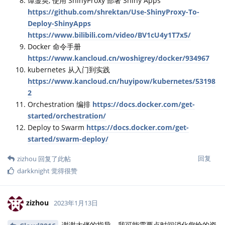
谭显英, 使用 ShinyProxy 部署 Shiny Apps
https://github.com/shrektan/Use-ShinyProxy-To-
Deploy-ShinyApps
https://www.bilibili.com/video/BV1cU4y1T7x5/
Docker 命令手册
https://www.kancloud.cn/woshigrey/docker/934967
kubernetes 从入门到实践
https://www.kancloud.cn/huyipow/kubernetes/53198
2
Orchestration 编排
https://docs.docker.com/get-
started/orchestration/
Deploy to Swarm
https://docs.docker.com/get-
started/swarm-deploy/
回复
zizhou
回复了此帖
darkknight
觉得很赞
zizhou
2023年1月13日
谢谢大佬的指导，我可能需要点时间消化您给的资