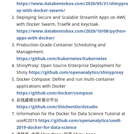
https://www.databentobox.com/2020/05/31/shinypro
xy-with-docker-swarm/
Deploying Secure and Scalable Streamlit Apps on AWS
with Docker Swarm, Traefik and Keycloak.
https://www.databentobox.com/2020/10/08/python-
apps-with-docker/
Production-Grade Container Scheduling and
Management.
https://github.com/kubernetes/kubernetes
ShinyProxy: Open Source Enterprise Deployment for
Shiny
https://github.com/openanalytics/shinyproxy
Docker Compose: Define and run multi-container
applications with Docker
https://github.com/docker/compose
在线建模分析展示平台
https://github.com/ShichenXie/dstudio
Information for the Docker for Data Science Tutorial at
useR!2019
https://github.com/openanalytics/useR-
2019-docker-for-data-science