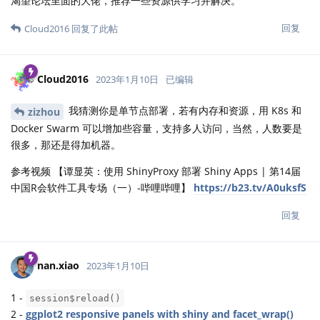
渴望论坛里面的大佬，推荐一些资源供学习并解决。
回复
Cloud2016
回复了此帖
Cloud2016
2023年1月10日
已编辑
我猜测你是单节点部署，若有内存和资源，用 K8s 和
zizhou
Docker Swarm 可以增加些容量，支持多人访问，当然，人数要是
很多，那还是得加机器。
参考视频 【谭显英：使用 ShinyProxy 部署 Shiny Apps | 第14届
中国R会软件工具专场（一）-哔哩哔哩】
https://b23.tv/A0uksfS
回复
nan.xiao
2023年1月10日
1 -
session$reload()
2 -
ggplot2 responsive panels with shiny and facet_wrap()