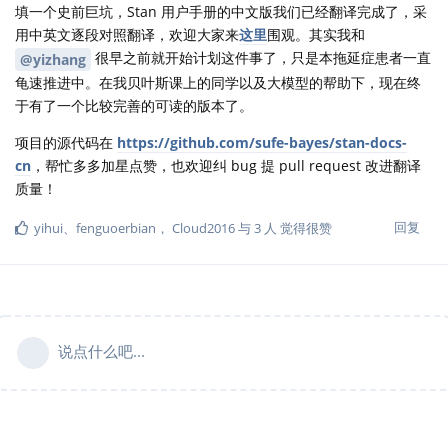
填一个史前巨坑，Stan 用户手册的中文版我们已经翻译完成了，采
用中英文逐段对照翻译，欢迎大家来
这里
围观。其实我和
很早之前就开始计划这件事了，只是本拖延症患者一直
@yizhang
龟速推进中。在我贝叶斯课上的同学以及大模型的帮助下，现在终
于有了一个比较完善的可读的版本了。
项目的源代码在
https://github.com/sufe-bayes/stan-docs-
cn
，帮忙多多加星点赞，也欢迎纠 bug 提 pull request 改进翻译
质量！
回复
yihui
、
fenguoerbian
，
Cloud2016
与
3
人
觉得很赞
说点什么吧...