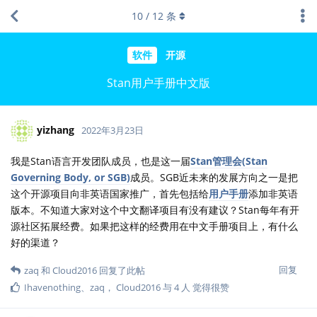
10
/
12
条
软件
开源
Stan用户手册中文版
yizhang
2022年3月23日
我是Stan语言开发团队成员，也是这一届
Stan管理会(Stan
Governing Body, or SGB)
成员。SGB近未来的发展方向之一是把
这个开源项目向非英语国家推广，首先包括给
用户手册
添加非英语
版本。不知道大家对这个中文翻译项目有没有建议？Stan每年有开
源社区拓展经费。如果把这样的经费用在中文手册项目上，有什么
好的渠道？
回复
zaq
和
Cloud2016
回复了此帖
Ihavenothing
、
zaq
，
Cloud2016
与
4
人
觉得很赞