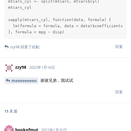
mtcars_cyl <- split(mtcars, mtcars$cyl)

mtcars_cyl

sapply(mtcars_cyl, function(data, formula) {

  lm(formula = formula, data = data)$coefficients

}, formula = mpg ~ disp)
回复
zzy98
回复了此帖
zzy98
2022年1月16日
谢谢兄弟，我试试
meeeeeeeeo
回复
15 天
后
bookofmut
2022年1月31日