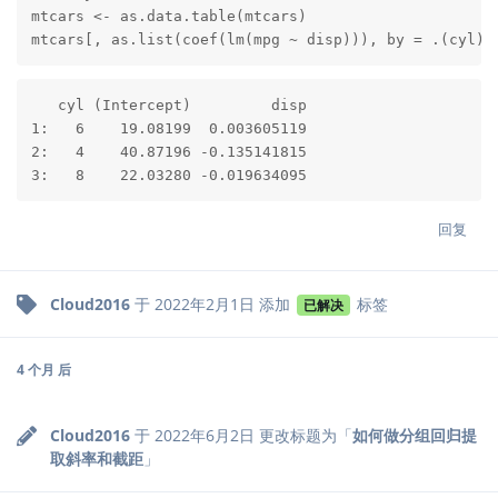
mtcars <- as.data.table(mtcars)

mtcars[, as.list(coef(lm(mpg ~ disp))), by = .(cyl)]
   cyl (Intercept)         disp

1:   6    19.08199  0.003605119

2:   4    40.87196 -0.135141815

3:   8    22.03280 -0.019634095
回复
Cloud2016
于
2022年2月1日
添加
标签
已解决
4 个月
后
Cloud2016
于
2022年6月2日
更改标题为「
如何做分组回归提
取斜率和截距
」