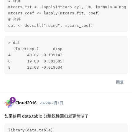
# 计算

mtcars_fit <- lapply(mtcars_cyl, lm, formula = mpg ~ 
mtcars_coef <- lapply(mtcars_fit, coef)

# 合并

dat <- do.call("rbind", mtcars_coef)
> dat

  (Intercept)      disp

4       40.87 -0.135142

6       19.08  0.003605

8       22.03 -0.019634
回复
Cloud2016
2022年2月1日
如果使用 data.table 分组线性回归就更简洁了
library(data.table)
